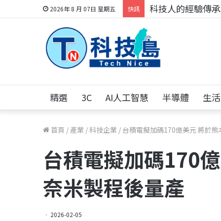
科技人的經驗傳承地
2026年 8 月 07日 星期五
快訊
精選
3C
AI人工智慧
半導體
生活
首頁
/
產業
/
科技企業
/
台積電擬加碼170億美元 將於
台積電擬加碼170
奈米製程後量產
2026-02-05