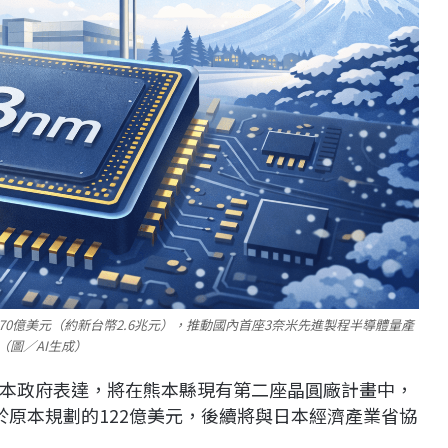
70億美元（約新台幣2.6兆元），推動國內首座3奈米先進製程半導體量產
（圖／AI生成）
本政府表達，將在熊本縣現有第二座晶圓廠計畫中，
於原本規劃的122億美元，後續將與日本經濟產業省協