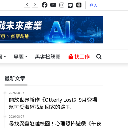
登入
園
專題
黑客松競賽
找工作
最新文章
2026-08-07
開放世界新作《Otterly Lost》9月登場
幫可愛海獺找到回家的路吧
2026-08-07
尋找異變逃離校園！心理恐怖遊戲《午夜