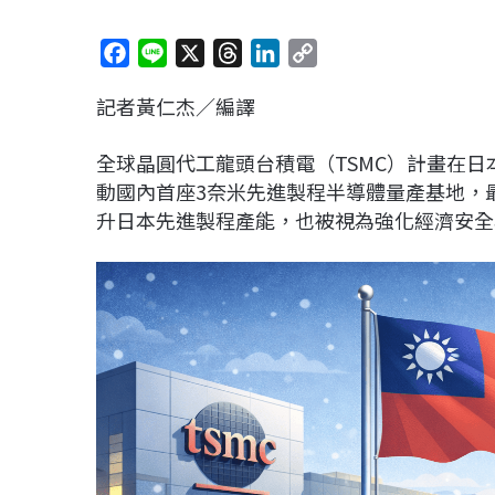
F
L
X
T
L
C
a
i
h
i
o
記者黃仁杰／編譯
c
n
r
n
p
e
e
e
k
y
全球晶圓代工龍頭台積電（TSMC）計畫在日本
b
a
e
L
動國內首座3奈米先進製程半導體量產基地，
o
d
d
i
升日本先進製程產能，也被視為強化經濟安全
o
s
I
n
k
n
k