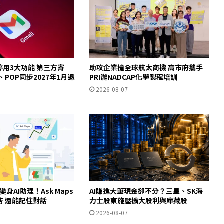
起停用3大功能 第三方寄
助攻企業搶全球航太商機 高市府攜手
y、POP同步2027年1月退
PRI辦NADCAP化學製程培訓
2026-08-07
ps變身AI助理！Ask Maps
AI賺進大筆現金卻不分？三星、SK海
店 還能記住對話
力士股東施壓擴大股利與庫藏股
2026-08-07