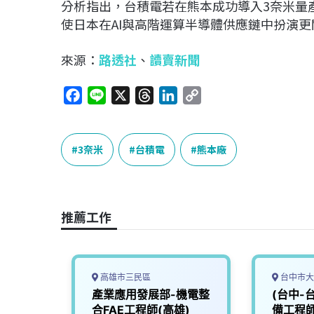
分析指出，台積電若在熊本成功導入3奈米量
使日本在AI與高階運算半導體供應鏈中扮演
來源：
路透社
、
讀賣新聞
F
L
X
T
L
C
a
i
h
i
o
c
n
r
n
p
e
e
e
k
y
3奈米
台積電
熊本廠
b
a
e
L
o
d
d
i
o
s
I
n
推薦工作
k
n
k
高雄市三民區
台中市大
半導體
產業應用發展部-機電整
(台中-
工程師
合FAE工程師(高雄)
備工程