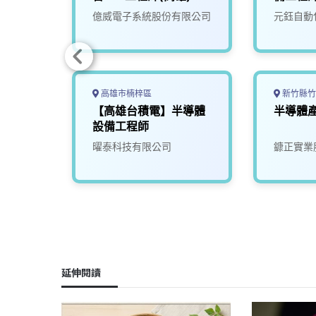
億威電子系統股份有限公司
元鈺自動
高雄市楠梓區
新竹縣竹
體製程
【高雄台積電】半導體
半導體
smc
設備工程師
曜泰科技有限公司
鏮正實業
延伸閱讀