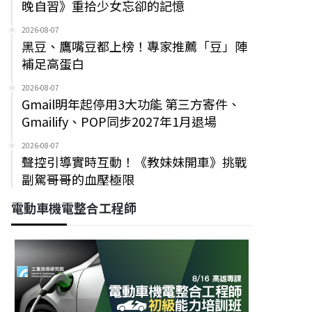
晚自習》重拾少女忘卻的記憶
2026-08-07
黑豆、鷹嘴豆都上榜！專家推薦「豆」陣
補足高蛋白
2026-08-07
Gmail明年起停用3大功能 第三方寄件、
Gmailify、POP同步2027年1月退場
2026-08-07
聲控引導實時互動！《教妹妹開車》挑戰
副駕哥哥的血壓極限
電動車機電整合工程師