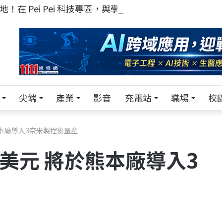
！在 Pei Pei 科技專區，與學弟妹交流最硬核的技術
尖端
產業
影音
充電站
職場
校
熊本廠導入3奈米製程後量產
億美元 將於熊本廠導入3