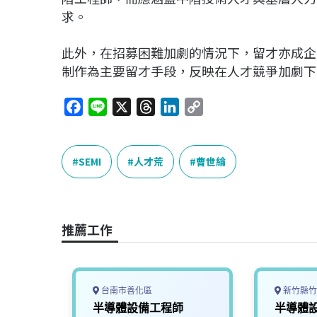
求。
此外，在招募困難加劇的情況下，留才亦成企業
制作為主要留才手段，反映在人才競爭加劇下
F
L
X
T
L
C
a
i
h
i
o
c
n
r
n
p
e
e
e
k
y
SEMI
人才荒
曹世綸
b
a
e
L
o
d
d
i
o
s
I
n
推薦工作
k
n
k
台南市善化區
新竹縣竹
產業】
半導體設備工程師
半導體