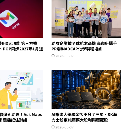
起停用3大功能 第三方寄
助攻企業搶全球航太商機 高市府攜手
y、POP同步2027年1月退
PRI辦NADCAP化學製程培訓
2026-08-07
ps變身AI助理！Ask Maps
AI賺進大筆現金卻不分？三星、SK海
店 還能記住對話
力士股東施壓擴大股利與庫藏股
2026-08-07