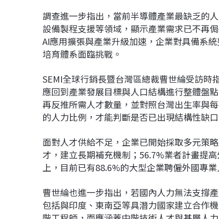
調查進一步指出，當前半導體產業最缺乏的人
設備製程支援等領域，顯示產業需求已不再侷
AI應用擴張與產業升級加速，企業對具備系
培育體系面臨挑戰。
SEMI全球行銷長暨台灣區總裁曹世綸受訪
應回到產業發展目標與人口結構進行整體盤點
再反推所需人才數量，並對照台灣出生率與每
的人力比例，才能判斷是否已出現結構性缺口
面對人才供給不足，企業已開始採取多元策略應
才，建立長期補充機制；56.7%業者計畫提
上，目前已有88.6%的大型企業聘僱外國專
曹世綸也進一步指出，若國內人力無法支撐產
包括與印度、東南亞等具潛力國家建立合作機
階工程師，而應涵蓋中階技術人才與基層人力