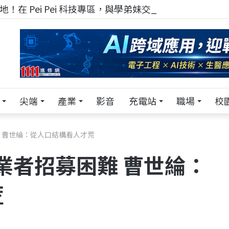
！在 Pei Pei 科技專區，與學弟妹交流最硬核的技術
尖端
產業
影音
充電站
職場
校
難 曹世綸：從人口結構看人才荒
成業者招募困難 曹世綸：
荒