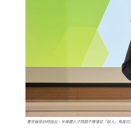
曹世綸受訪時指出，半導體人才問題不應僅從「缺人」角度切