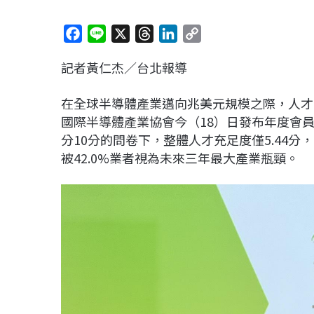
F
L
X
T
L
C
a
i
h
i
o
記者黃仁杰／台北報導
c
n
r
n
p
e
e
e
k
y
在全球半導體產業邁向兆美元規模之際，人才
b
a
e
L
國際半導體產業協會今（18）日發布年度會員
o
d
d
i
分10分的問卷下，整體人才充足度僅5.44
o
s
I
n
被42.0%業者視為未來三年最大產業瓶頸。
k
n
k