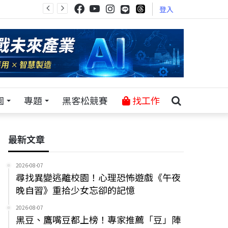
登入
園
專題
黑客松競賽
找工作
最新文章
2026-08-07
尋找異變逃離校園！心理恐怖遊戲《午夜
晚自習》重拾少女忘卻的記憶
2026-08-07
黑豆、鷹嘴豆都上榜！專家推薦「豆」陣