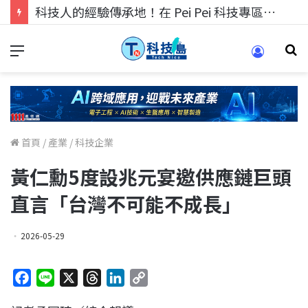
科技人找工作，就到TECH+ 科技專區!
首頁
/
產業
/
科技企業
黃仁勳5度設兆元宴邀供應鏈巨頭
直言「台灣不可能不成長」
2026-05-29
F
L
X
T
L
C
a
i
h
i
o