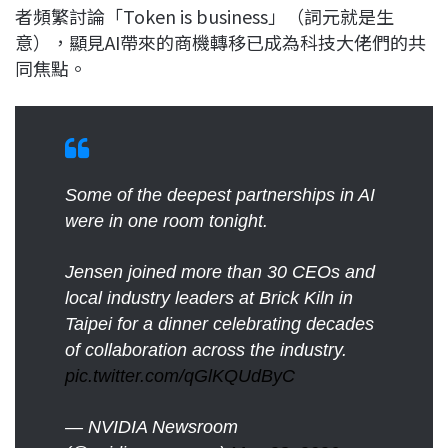
者頻繁討論「Token is business」（詞元就是生
意），顯見AI帶來的商機轉移已成為科技大佬們的共
同焦點。
Some of the deepest partnerships in AI
were in one room tonight.
Jensen joined more than 30 CEOs and
local industry leaders at Brick Kiln in
Taipei for a dinner celebrating decades
of collaboration across the industry.
pic.twitter.com/qGlKQUdByC
— NVIDIA Newsroom