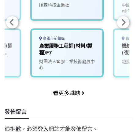
四/碩
順森科技企業社
中國信
司(中國
高雄市前鎮區
高雄市
師/師
產業服務工程師(材料/製
機械設
-提供
程)F7
(夜班)
縣市有
財團法人塑膠工業技術發展中
馳箭科
心
看更多職缺
發佈留言
很抱歉，必須
登入
網站才能發佈留言。