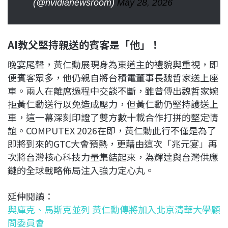
(@nvidianewsroom)
May 28, 2026
AI教父堅持親送的賓客是「他」！
晚宴尾聲，黃仁勳展現身為東道主的禮貌與重視，即
便賓客眾多，他仍親自將台積電董事長魏哲家送上座
車。兩人在離席過程中交談不斷，雖曾傳出魏哲家婉
拒黃仁勳送行以免造成壓力，但黃仁勳仍堅持護送上
車，這一幕深刻印證了雙方數十載合作打拼的堅定情
誼。COMPUTEX 2026在即，黃仁勳此行不僅是為了
即將到來的GTC大會預熱，更藉由這次「兆元宴」再
次將台灣核心科技力量集結起來，為輝達與台灣供應
鏈的全球戰略佈局注入強力定心丸。
延伸閱讀：
與庫克、馬斯克並列 黃仁勳傳將加入北京清華大學顧
問委員會