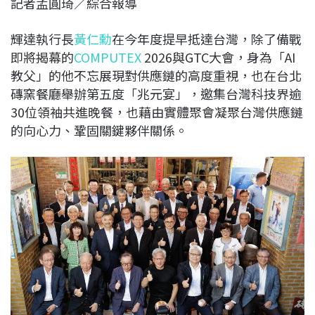
記者孟圓琦／綜合報導
c
n
r
n
p
e
e
e
k
y
輝達執行長
黃仁勳
在今年度提早抵達台灣，除了備戰
b
a
e
L
即將揭幕的
COMPUTEX
2026與GTC大會，身為「AI
o
d
d
i
教父」的他不忘展現對供應鏈的高度重視，也在台北
o
s
I
n
磚窯餐廳舉辦第五度「兆元宴」，邀集台灣科技界逾
k
n
k
30位領袖共進晚餐，也藉由實體聚會凝聚台灣供應鏈
的向心力、鞏固關鍵夥伴關係。