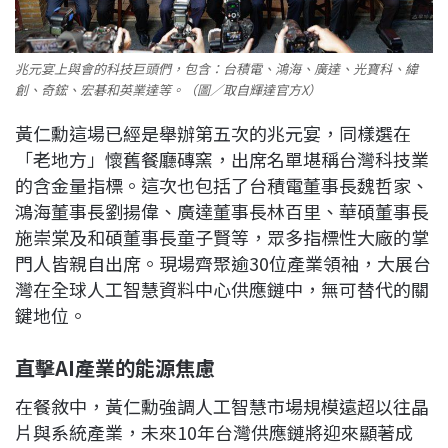
兆元宴上與會的科技巨頭們，包含：台積電、鴻海、廣達、光寶科、緯
創、奇鋐、宏碁和英業達等。（圖／取自輝達官方X）
黃仁勳這場已經是舉辦第五次的兆元宴，同樣選在
「老地方」懷舊餐廳磚窯，出席名單堪稱台灣科技業
的含金量指標。這次也包括了台積電董事長魏哲家、
鴻海董事長劉揚偉、廣達董事長林百里、華碩董事長
施崇棠及和碩董事長童子賢等，眾多指標性大廠的掌
門人皆親自出席。現場齊聚逾30位產業領袖，大展台
灣在全球人工智慧資料中心供應鏈中，無可替代的關
鍵地位。
直擊AI產業的能源焦慮
在餐敘中，黃仁勳強調人工智慧市場規模遠超以往晶
片與系統產業，未來10年台灣供應鏈將迎來顯著成