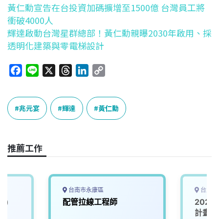
黃仁勳宣告在台投資加碼擴增至1500億 台灣員工將
衝破4000人
輝達啟動台灣星群總部！黃仁勳親曝2030年啟用、採
透明化建築與零電梯設計
F
L
X
T
L
C
a
i
h
i
o
c
n
r
n
p
e
e
e
k
y
兆元宴
輝達
黃仁勳
b
a
e
L
o
d
d
i
o
s
I
n
推薦工作
k
n
k
台南市永康區
台北市
業)
配管拉線工程師
202
計畫_