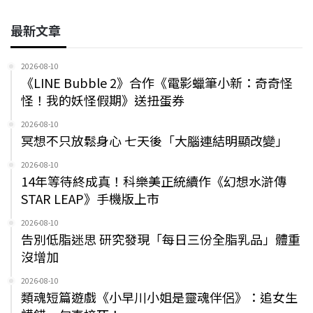
最新文章
2026-08-10
《LINE Bubble 2》合作《電影蠟筆小新：奇奇怪
怪！我的妖怪假期》送扭蛋券
2026-08-10
冥想不只放鬆身心 七天後「大腦連結明顯改變」
2026-08-10
14年等待終成真！科樂美正統續作《幻想水滸傳
STAR LEAP》手機版上市
2026-08-10
告別低脂迷思 研究發現「每日三份全脂乳品」體重
沒增加
2026-08-10
類魂短篇遊戲《小早川小姐是靈魂伴侶》：追女生