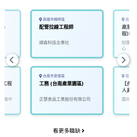
o
d
d
i
o
s
I
n
k
n
k
高雄市楠梓區
高雄市
業)
配管拉線工程師
產業服
程)F7
順森科技企業社
財團法
心
台南市安南區
雲林縣
服務工程
工務 (台南產業園區)
【虎尾
人員
發展中
正慧食品工業股份有限公司
震向科
看更多職缺