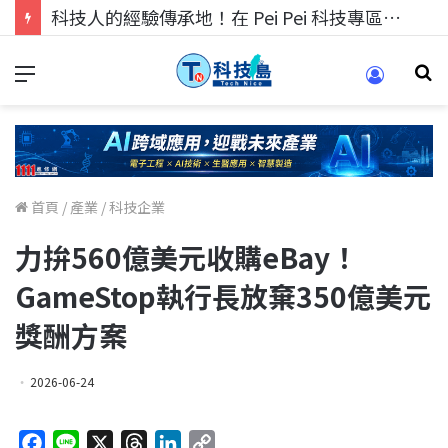
科技人的經驗傳承地！在 Pei Pei 科技專區，與學弟妹交流最硬核的技術
首頁
/
產業
/
科技企業
力拚560億美元收購eBay！
GameStop執行長放棄350億美元
獎酬方案
2026-06-24
F
L
X
T
L
C