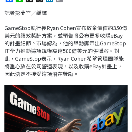
a
i
h
i
o
記者彭夢竺／編譯
c
n
r
n
p
e
e
e
k
y
GameStop執行長Ryan Cohen宣布放棄價值約350億
b
a
e
L
美元的績效獎酬方案，並預告將公布更多收購eBay
o
d
d
i
的計畫細節。市場認為，他的舉動顯示出GameStop
o
s
I
n
正全力推動這項規模高達560億美元的併購案。對
k
n
k
此，GameStop表示，Ryan Cohen希望管理團隊能
將重心放在公司營運表現，以及收購eBay計畫上，
因此決定不接受這項潛在獎勵。