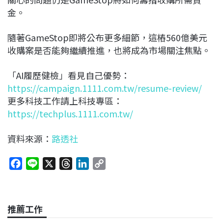
金。
隨著GameStop即將公布更多細節，這樁560億美元
收購案是否能夠繼續推進，也將成為市場關注焦點。
「AI履歷健檢」看見自己優勢：
https://campaign.1111.com.tw/resume-review/
更多科技工作請上科技專區：
https://techplus.1111.com.tw/
資料來源：
路透社
F
L
X
T
L
C
a
i
h
i
o
c
n
r
n
p
e
e
e
k
y
推薦工作
b
a
e
L