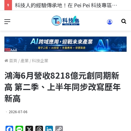
科技人的經驗傳承地！在 Pei Pei 科技專區，與學弟妹交流最硬核的技術
首頁
/
產業
/
科技企業
鴻海6月營收8218億元創同期新
高 第二季、上半年同步改寫歷年
新高
2026-07-06
F
L
X
T
L
C