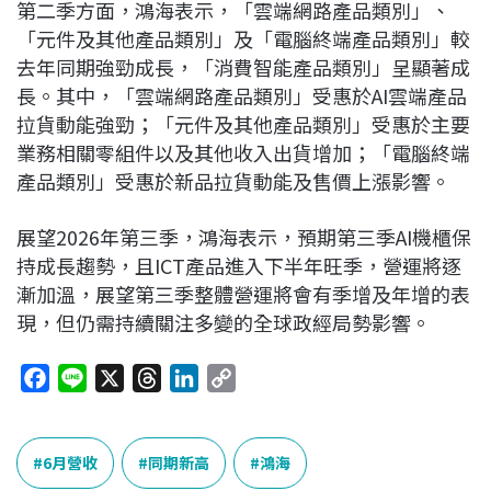
第二季方面，鴻海表示，「雲端網路產品類別」、
「元件及其他產品類別」及「電腦終端產品類別」較
去年同期強勁成長，「消費智能產品類別」呈顯著成
長。其中，「雲端網路產品類別」受惠於AI雲端產品
拉貨動能強勁；「元件及其他產品類別」受惠於主要
業務相關零組件以及其他收入出貨增加；「電腦終端
產品類別」受惠於新品拉貨動能及售價上漲影響。
展望2026年第三季，鴻海表示，預期第三季AI機櫃保
持成長趨勢，且ICT產品進入下半年旺季，營運將逐
漸加溫，展望第三季整體營運將會有季增及年增的表
現，但仍需持續關注多變的全球政經局勢影響。
F
L
X
T
L
C
a
i
h
i
o
c
n
r
n
p
e
e
e
k
y
6月營收
同期新高
鴻海