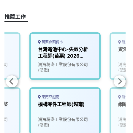
b
a
e
L
o
d
d
i
o
s
I
n
推薦工作
k
n
k
苗栗縣頭份市
新北市
台灣電池中心-失效分析
資深硬
工程師(苗栗) 2026
RD008
公司
鴻海精密工業股份有限公司
鴻海精
(鴻海)
(鴻海)
東南亞越南
新竹市
電整
機構零件工程師(越南)
網路管
公司
鴻海精密工業股份有限公司
鴻海精
(鴻海)
(鴻海)