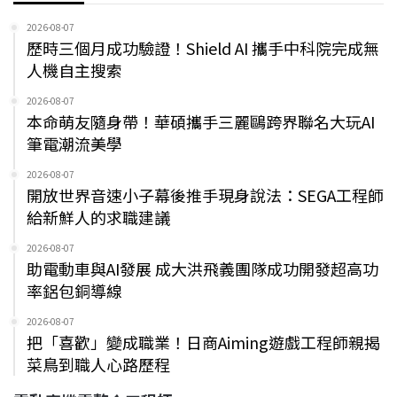
2026-08-07
歷時三個月成功驗證！Shield AI 攜手中科院完成無
人機自主搜索
2026-08-07
本命萌友隨身帶！華碩攜手三麗鷗跨界聯名大玩AI
筆電潮流美學
2026-08-07
開放世界音速小子幕後推手現身說法：SEGA工程師
給新鮮人的求職建議
2026-08-07
助電動車與AI發展 成大洪飛義團隊成功開發超高功
率鋁包銅導線
2026-08-07
把「喜歡」變成職業！日商Aiming遊戲工程師親揭
菜鳥到職人心路歷程