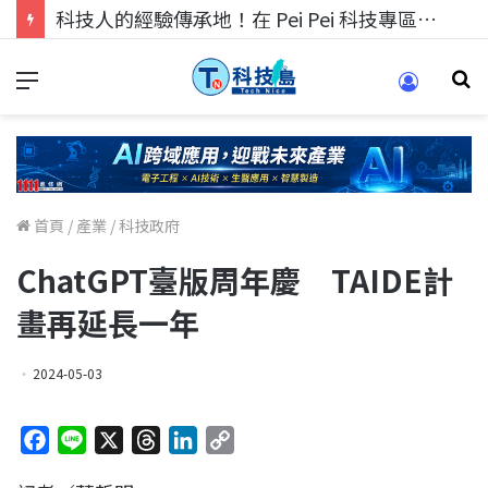
科技人的經驗傳承地！在 Pei Pei 科技專區，與學弟妹交流最硬核的技術
首頁
/
產業
/
科技政府
ChatGPT臺版周年慶 TAIDE計
畫再延長一年
2024-05-03
F
L
X
T
L
C
a
i
h
i
o