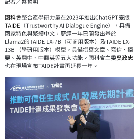
記者／蔡哲明
c
n
r
n
p
e
e
e
k
y
國科會
整合產學研力量在2023年推出ChatGPT臺版
b
a
e
L
TAIDE
（Trustworthy AI Dialogue Engine），具備
o
d
d
i
國家特色與繁體中文，歷經一年已開發出基於
o
s
I
n
Llama2的TAIDE LX-7B（可商用版本）及TAIDE LX-
k
n
k
13B （學研用版本）模型，具備撰寫文章、寫信、摘
要、英翻中、中翻英等五大功能。國科會主委
吳政忠
也在現場宣布TAIDE計畫再延長一年。