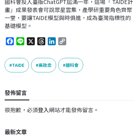
國科會投入臺版ChatGPT屆滿一年，這場「 TAIDE計
畫」成果發表會可說眾星雲集，產學研重要角色齊聚
一堂，要讓TAIDE模型與時俱進，成為臺灣指標性的
基礎模型。
F
L
X
T
L
C
a
i
h
i
o
c
n
r
n
p
e
e
e
k
y
TAIDE
吳政忠
國科會
b
a
e
L
o
d
d
i
o
s
I
n
發佈留言
k
n
k
很抱歉，必須
登入
網站才能發佈留言。
最新文章