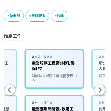
a
i
h
i
o
c
n
r
n
p
e
e
e
k
y
數發部
普發現金
詐騙
b
a
e
L
o
d
d
i
o
s
I
n
推薦工作
k
n
k
高雄市前鎮區
新北市
研發工
產業服務工程師(材料/製
新北產
程)F7
人員
財團法人塑膠工業技術發展中
賀眾企
心
台中市潭子區
新北市
園產業
產業應用開發課-軟體工
化學分