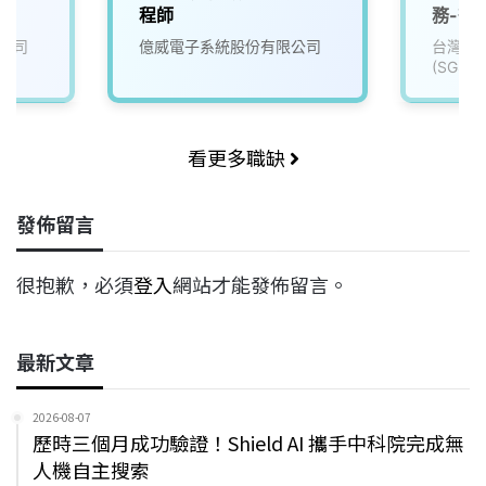
程師
務-微
公司
億威電子系統股份有限公司
台灣檢
(SGS)
看更多職缺
發佈留言
很抱歉，必須
登入
網站才能發佈留言。
最新文章
2026-08-07
歷時三個月成功驗證！Shield AI 攜手中科院完成無
人機自主搜索