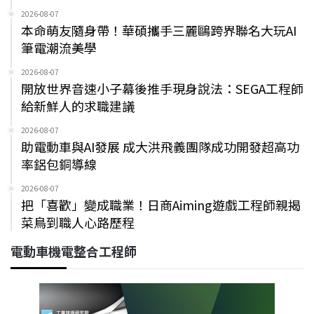
2026-08-07
本命萌友隨身帶！華碩攜手三麗鷗跨界聯名大玩AI
筆電潮流美學
2026-08-07
開放世界音速小子幕後推手現身說法：SEGA工程師
給新鮮人的求職建議
2026-08-07
助電動車與AI發展 成大洪飛義團隊成功開發超高功
率鋁包銅導線
2026-08-07
把「喜歡」變成職業！日商Aiming遊戲工程師親揭
菜鳥到職人心路歷程
電動車機電整合工程師