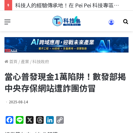
科技人的經驗傳承地！在 Pei Pei 科技專區，與學弟妹交流最硬核的技術
首頁
/
產業
/
科技政府
當心普發現金1萬陷阱！數發部揭
中央存保網站遭詐團仿冒
2025-08-14
F
L
X
T
L
C
a
i
h
i
o