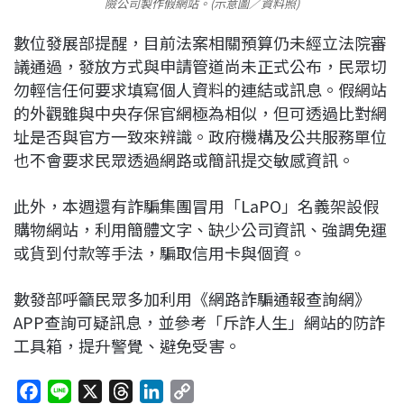
險公司製作假網站。(示意圖／資料照)
數位發展部提醒，目前法案相關預算仍未經立法院審
議通過，發放方式與申請管道尚未正式公布，民眾切
勿輕信任何要求填寫個人資料的連結或訊息。假網站
的外觀雖與中央存保官網極為相似，但可透過比對網
址是否與官方一致來辨識。政府機構及公共服務單位
也不會要求民眾透過網路或簡訊提交敏感資訊。
此外，本週還有詐騙集團冒用「LaPO」名義架設假
購物網站，利用簡體文字、缺少公司資訊、強調免運
或貨到付款等手法，騙取信用卡與個資。
數發部呼籲民眾多加利用《網路詐騙通報查詢網》
APP查詢可疑訊息，並參考「斥詐人生」網站的防詐
工具箱，提升警覺、避免受害。
F
L
X
T
L
C