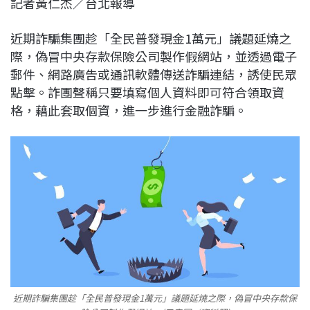
記者黃仁杰／台北報導
c
n
r
n
p
e
e
e
k
y
近期詐騙集團趁「全民普發現金1萬元」議題延燒之
b
a
e
L
際，偽冒中央存款保險公司製作假網站，並透過電子
o
d
d
i
郵件、網路廣告或通訊軟體傳送詐騙連結，誘使民眾
o
s
I
n
點擊。詐團聲稱只要填寫個人資料即可符合領取資
k
n
k
格，藉此套取個資，進一步進行金融詐騙。
近期詐騙集團趁「全民普發現金1萬元」議題延燒之際，偽冒中央存款保