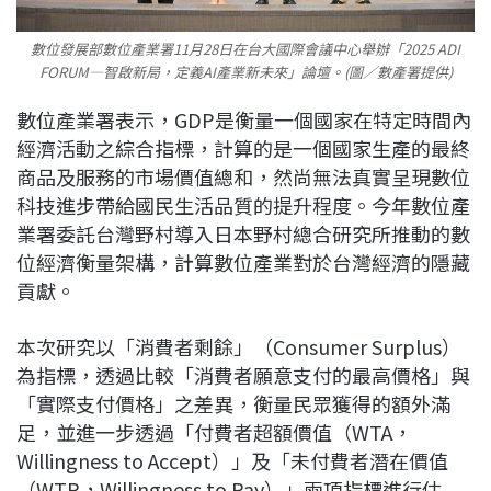
數位發展部數位產業署11月28日在台大國際會議中心舉辦「2025 ADI
FORUM—智啟新局，定義AI產業新未來」論壇。(圖／數產署提供)
數位產業署表示，
GDP
是衡量一個國家在特定時間內
經濟活動之綜合指標，計算的是一個國家生產的最終
商品及服務的市場價值總和，然尚無法真實呈現數位
科技進步帶給國民生活品質的提升程度。今年數位產
業署委託台灣野村導入日本野村總合研究所推動的數
位經濟衡量架構，計算數位產業對於台灣經濟的隱藏
貢獻。
本次研究以「消費者剩餘」（
Consumer Surplus
）
為指標，透過比較「消費者願意支付的最高價格」與
「實際支付價格」之差異，衡量民眾獲得的額外滿
足，並進一步透過「付費者超額價值（
WTA
，
Willingness to Accept
）」及「未付費者潛在價值
（
WTP
，
Willingness to Pay
）」兩項指標進行估