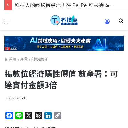
科技人的經驗傳承地！在 Pei Pei 科技專區，與學弟妹交流最硬核的技術
首頁
/
產業
/
科技政府
揭數位經濟隱性價值 數產署：可
達實付金額3倍
2025-12-01
F
L
X
T
L
C
a
i
h
i
o