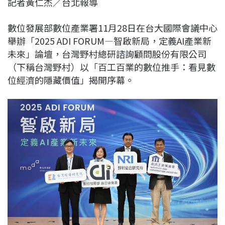
記者黃仁杰／台北報導
c
n
r
n
p
e
e
e
k
y
數位發展部數位產業署
11
月
28
日在台大國際會議中心
b
a
e
L
舉辦「
2025 ADI FORUM
—智啟新局，定義
AI
產業新
o
d
d
i
未來」論壇，台灣野村總研諮詢顧問股份有限公司
o
s
I
n
（下稱台灣野村）以「百工百業的數位推手：看見數
k
n
k
位經濟的隱藏價值」揭開序幕。