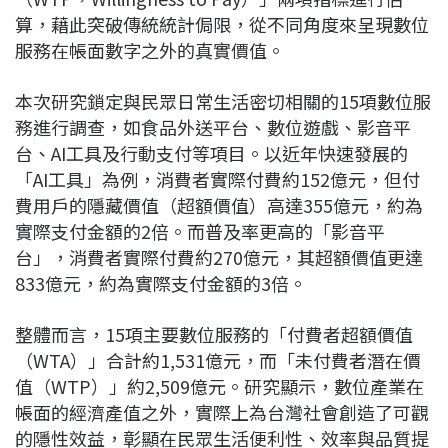
算，藉此突破傳統統計侷限，從不同角度來呈現數位
服務在帳面數字之外的真實價值。
本次研究鎖定與民眾日常生活密切相關的
15
項數位服
務進行調查，如食品外送平台、數位遊戲、影音平
台、
AI
工具及行動支付等項目。以近年快速發展的
「
AI
工具」為例，消費者實際付費約
152
億元，但付
費用戶的隱藏價值（超額價值）高達
355
億元，約為
實際支付金額的
2
倍。而普及率更高的「影音平
台」，消費者實際付費約
270
億元，其超額價值更達
833
億元，約為實際支付金額的
3
倍。
整體而言，
15
項主要數位服務的「付費者超額價值
（
WTA
）」合計約
1,531
億元，而「未付費者潛在價
值（
WTP
）」約
2,509
億元。研究顯示，數位產業在
帳面的經濟產值之外，實際上為台灣社會創造了可觀
的隱性效益，彰顯在民眾生活便利性、效率與品質提