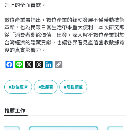
升上的全面貢獻。
數位產業署指出，數位產業的蓬勃發展不僅帶動技術
革新，也為民眾日常生活帶來重大便利，本次研究即
從「消費者剩餘價值」出發，深入解析數位產業對於
台灣經濟的隱藏貢獻，也讓各界看見產值營收數據背
後的真實影響力。
F
L
X
T
L
C
a
i
h
i
o
c
n
r
n
p
e
e
e
k
y
數位經濟
數產署
隱性價值
b
a
e
L
o
d
d
i
o
s
I
n
推薦工作
k
n
k