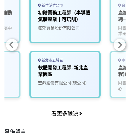
新竹縣竹北市
台中市
產業推動
初階業務工程師（半導體
產業學
氣體產業｜可培訓）
聘一年
發展中
盛郁實業股份有限公司
財團法
業研究
新北市五股區
高雄市
工
軟體開發工程師-新北產
產業服
業園區
程)F7
宏羚股份有限公司(總公司)
財團法
心
看更多職缺
發佈留言