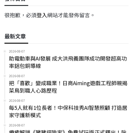
很抱歉，必須
登入
網站才能發佈留言。
最新文章
2026-08-07
助電動車與AI發展 成大洪飛義團隊成功開發超高功
率鋁包銅導線
2026-08-07
把「喜歡」變成職業！日商Aiming遊戲工程師親揭
菜鳥到職人心路歷程
2026-08-07
每5人就有1位長者！中保科技秀AI智慧照顧 打造居
家守護新模式
2026-08-07
療癒解謎《豬豬探險家》免費試玩版正式釋出！貼