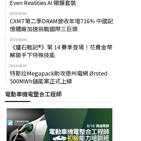
Even Realities AI 眼鏡套裝
2026-08-06
CXMT第二季DRAM營收年增716% 中國記
憶體廠加速挑戰國際三巨頭
2026-08-06
《爐石戰記®》第 14 賽季登場！花費金幣
解鎖手下特殊技能
2026-08-06
特斯拉Megapack助攻德州電網 Ørsted
500MWh儲能案正式上線
電動車機電整合工程師