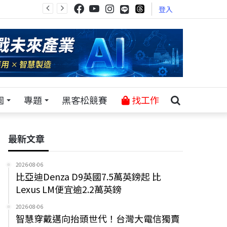
登入
園
專題
黑客松競賽
找工作
最新文章
2026-08-06
比亞迪Denza D9英國7.5萬英鎊起 比
Lexus LM便宜逾2.2萬英鎊
2026-08-06
智慧穿戴邁向抬頭世代！台灣大電信獨賣