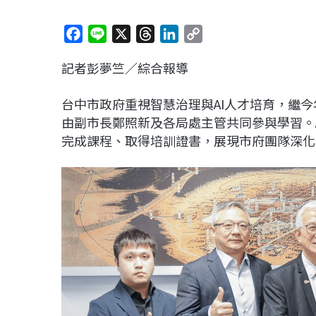
F
L
X
T
L
C
a
i
h
i
o
記者彭夢竺／綜合報導
c
n
r
n
p
e
e
e
k
y
台中市政府重視智慧治理與AI人才培育，繼今
b
a
e
L
由副市長鄭照新及各局處主管共同參與學習。A
o
d
d
i
完成課程、取得培訓證書，展現市府團隊深化
o
s
I
n
k
n
k