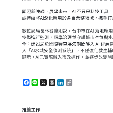
鄭照新強調，展望未來，AI 不只是科技工
處持續將AI深化應用於各自業務領域，攜手
數位局局長林谷隆則說，台中市在AI 落地應用
技術進行監測，精準治理並守護城市空氣與水
全；建設局於國際賽車展演期間導入 AI 智
入「AI水域安全偵測系統」，不僅強化救生
顯示，AI已實際融入市政運作，並逐步改變施
F
L
X
T
L
C
a
i
h
i
o
c
n
r
n
p
e
e
e
k
y
b
a
e
L
推薦工作