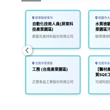
o
d
d
i
o
s
I
n
k
n
k
屏東縣屏東市
桃園市大
產業)
自動化技術人員(屏東科
水質檢驗
技產業園區)
業園區
司
鼎基先進材料股份有限公司
歐榮環保
台南市安南區
台南市永
程師
工務 (台南產業園區)
【醫材
質SQE
康科技
正慧食品工業股份有限公司
可成科技