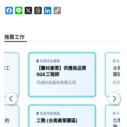
F
L
X
T
L
C
a
i
h
i
o
c
n
r
n
p
e
e
e
k
y
推薦工作
b
a
e
L
o
d
d
i
o
s
I
n
k
n
k
台南市永康區
桃園市
研發工
【醫材產業】供應商品質
水質檢
SQE工程師
園區污
可成科技股份有限公司
歐榮環
台南市安南區
新北市
師(約
工務 (台南產業園區)
化學分
務-微