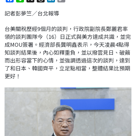
a
i
h
i
o
記者彭夢竺／台北報導
c
n
r
n
p
e
e
e
k
y
台美關稅歷經9個月的談判，行政院副院長鄭麗君率
b
a
e
L
領的談判團隊今（16）日正式與美方達成共識，並完
o
d
d
i
成MOU簽署。經濟部長龔明鑫表示，今天凌晨4點得
o
s
I
n
知談判結果後，內心如釋重負，並以撥雲見日、破繭
k
n
k
而出形容當下的心情，並強調透過這次的談判，達到
了和日本、韓國齊平，立足點相當，整體結果比預期
更好！