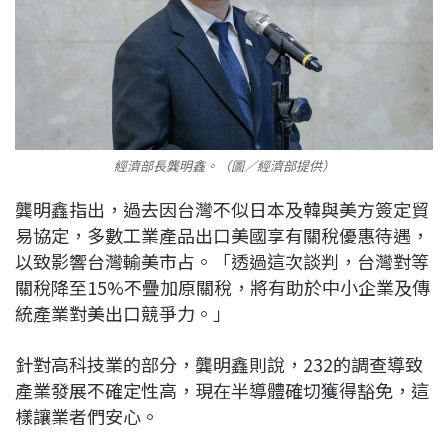
經濟部長龔明鑫。（圖／經濟部提供）
龔明鑫指出，過去因台灣不似日本及韓與美方簽定貿
易協定，多數工業產品出口美國享有關稅優惠待遇，
以致影響台灣輸美市占。「透過這次談判，台灣對等
關稅降至15%不疊加原關稅，將有助於中小企業及傳
統產業對美出口競爭力。」
針對高科技業的部分，龔明鑫則說，232的調查導致
產業發展不確定性高，現在半導體確切獲得豁免，這
樣讓業者們安心。