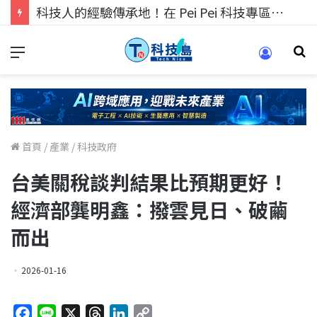
科技人找工作，就到TECH+ 科技專區!
首頁
/
產業
/
科技政府
台美關稅談判結果比預期更好！
經濟部龔明鑫：撥雲見日、破繭
而出
2026-01-16
F
L
X
T
L
C