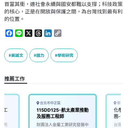
首當其衝，連社會永續與國安都難以支撐；科技政策
的核心，正是在開放與保護之間，為台灣找到最有利
的位置。
F
L
X
T
L
C
a
i
h
i
o
c
n
r
n
p
e
e
e
k
y
吳誠文
國力
學術研究
b
a
e
L
o
d
d
i
o
s
I
n
推薦工作
k
n
k
台北市中正區
新北市
體工
115DD125-航太產業推動
化學分
及服務工程師
務-微
公司
財團法人金屬工業研究發展中
台灣檢