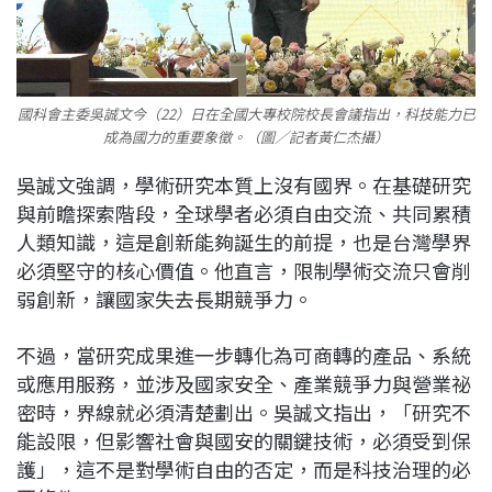
國科會主委吳誠文今（22）日在全國大專校院校長會議指出，科技能力已
成為國力的重要象徵。（圖／記者黃仁杰攝）
吳誠文強調，學術研究本質上沒有國界。在基礎研究
與前瞻探索階段，全球學者必須自由交流、共同累積
人類知識，這是創新能夠誕生的前提，也是台灣學界
必須堅守的核心價值。他直言，限制學術交流只會削
弱創新，讓國家失去長期競爭力。
不過，當研究成果進一步轉化為可商轉的產品、系統
或應用服務，並涉及國家安全、產業競爭力與營業祕
密時，界線就必須清楚劃出。吳誠文指出，「研究不
能設限，但影響社會與國安的關鍵技術，必須受到保
護」，這不是對學術自由的否定，而是科技治理的必