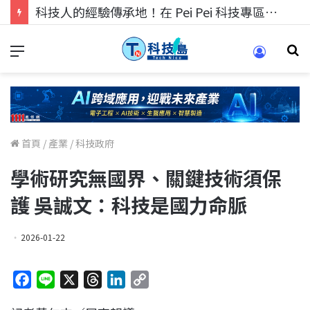
科技人的經驗傳承地！在 Pei Pei 科技專區，與學弟妹交流最硬核的技術
首頁
/
產業
/
科技政府
學術研究無國界、關鍵技術須保
護 吳誠文：科技是國力命脈
2026-01-22
F
L
X
T
L
C
a
i
h
i
o