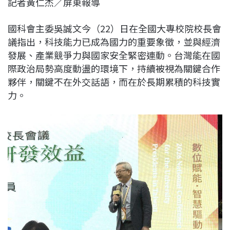
記者黃仁杰／屏東報導
c
n
r
n
p
e
e
e
k
y
國科會主委吳誠文今（22）日在全國大專校院校長會
b
a
e
L
議指出，科技能力已成為國力的重要象徵，並與經濟
o
d
d
i
發展、產業競爭力與國家安全緊密連動。台灣能在國
o
s
I
n
際政治局勢高度動盪的環境下，持續被視為關鍵合作
k
n
k
夥伴，關鍵不在外交話語，而在於長期累積的科技實
力。