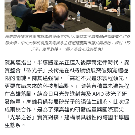
高雄市長陳其邁率市府團隊與國立中山大學訪問全球光學研究權威亞利桑
那大學，中山大學校長指派電機系主任謝耀慶與市府共同出訪，探討「矽
光子」產學對接。（圖／高雄市政府提供）
陳其邁指出，半導體產業正邁入後摩爾定律時代，異
質整合「矽光子」技術是在AI持續發展突破頻寬牆極
限的關鍵。陳其邁強調，「高雄不只追求製程領先，
更要布局未來的科技制高點。」隨著台積電先進製程
在高雄落腳，結合日月光先進封裝及 AMD 矽光子研
發能量，高雄具備發展矽光子的絕佳生態系。此次促
成兩校合作，是為了讓高雄的研發能量與國際頂尖
「光學之谷」實質對接，建構最具韌性的跨國半導體
生態系。