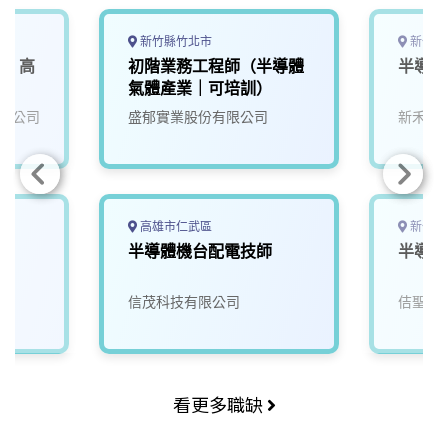
o
s
I
n
k
n
k
新竹縣竹北市
新竹縣
業】高
初階業務工程師（半導體
半導體
氣體產業｜可培訓）
限公司
盛郁實業股份有限公司
新禾應
高雄市仁武區
新竹縣
師
半導體機台配電技師
半導體
信茂科技有限公司
佶聖科
看更多職缺