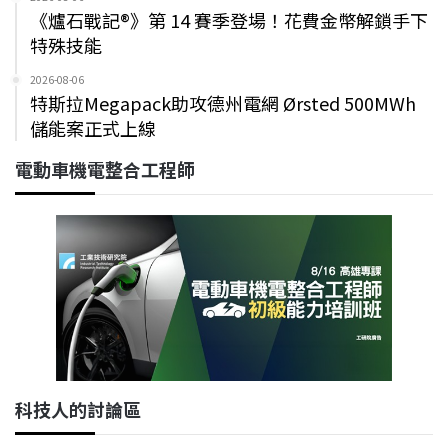
《爐石戰記®》第 14 賽季登場！花費金幣解鎖手下
特殊技能
2026-08-06
特斯拉Megapack助攻德州電網 Ørsted 500MWh
儲能案正式上線
電動車機電整合工程師
科技人的討論區