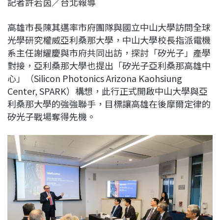
記者許若茵／台北報導
c
n
r
n
p
e
e
e
k
y
高雄市長陳其邁率市府團隊與國立中山大學訪問全球
b
a
e
L
光學研究權威亞利桑那大學，中山大學校長指派電機
o
d
d
i
系主任謝耀慶與市府共同出訪，探討「矽光子」產學
o
s
I
n
對接，亞利桑那大學也提出「矽光子亞利桑那高雄中
k
n
k
心」（Silicon Photonics Arizona Kaohsiung
Center, SPARK）構想，此行正式開啟中山大學與亞
利桑那大學的強強聯手，目標讓高雄在後摩爾定律的
矽光子戰場奪得先機。