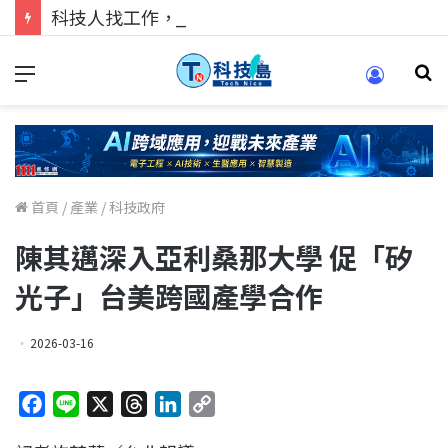
科技人找工作，就到TECH+ 科技專區!
首頁
/
產業
/
科技政府
陳其邁深入亞利桑那大學 促「矽
光子」台美跨國產學合作
2026-03-16
F
L
X
T
L
C
a
i
h
i
o