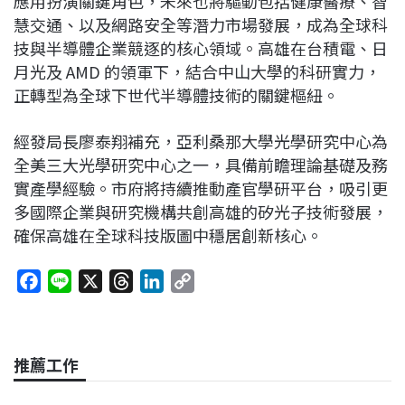
應用扮演關鍵角色，未來也將驅動包括健康醫療、智
慧交通、以及網路安全等潛力市場發展，成為全球科
技與半導體企業競逐的核心領域。高雄在台積電、日
月光及 AMD 的領軍下，結合中山大學的科研實力，
正轉型為全球下世代半導體技術的關鍵樞紐。
經發局長廖泰翔補充，亞利桑那大學光學研究中心為
全美三大光學研究中心之一，具備前瞻理論基礎及務
實產學經驗。市府將持續推動產官學研平台，吸引更
多國際企業與研究機構共創高雄的矽光子技術發展，
確保高雄在全球科技版圖中穩居創新核心。
F
L
X
T
L
C
a
i
h
i
o
c
n
r
n
p
e
e
e
k
y
推薦工作
b
a
e
L
o
d
d
i