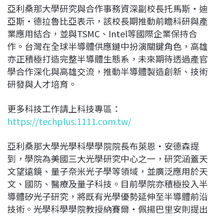
亞利桑那大學研究與合作事務資深副校長托馬斯・迪
亞斯・德拉魯比亞表示，該校長期推動前瞻科研與產
業應用結合，並與TSMC、Intel等國際企業保持合
作。台灣在全球半導體供應鏈中扮演關鍵角色，高雄
亦正積極打造完整半導體生態系，未來期待透過產官
學合作深化與高雄交流，推動半導體製造創新、技術
研發與人才培育。
更多科技工作請上科技專區：
https://techplus.1111.com.tw/
亞利桑那大學光學科學學院院長布萊恩・安德森提
到，學院為美國三大光學研究中心之一，研究涵蓋天
文望遠鏡、量子奈米光子學等領域，並廣泛應用於天
文、國防、醫療及量子科技。目前學院亦積極投入半
導體矽光子研究，將既有光學優勢延伸至半導體前沿
技術。光學科學學院教授納賽爾・佩揚巴里安則提出