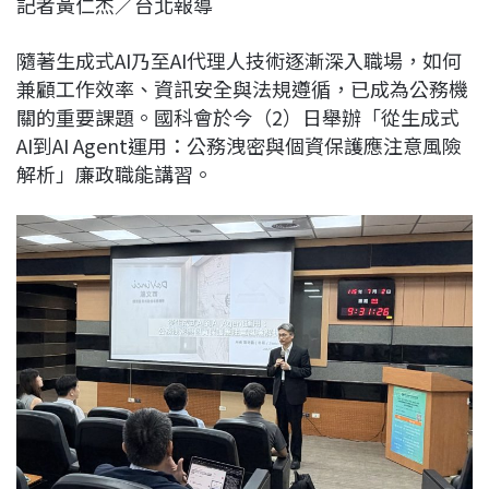
記者黃仁杰／台北報導
c
n
r
n
p
e
e
e
k
y
隨著生成式AI乃至AI代理人技術逐漸深入職場，如何
b
a
e
L
兼顧工作效率、資訊安全與法規遵循，已成為公務機
o
d
d
i
關的重要課題。國科會於今（2）日舉辦「從生成式
o
s
I
n
AI到AI Agent運用：公務洩密與個資保護應注意風險
k
n
k
解析」廉政職能講習。