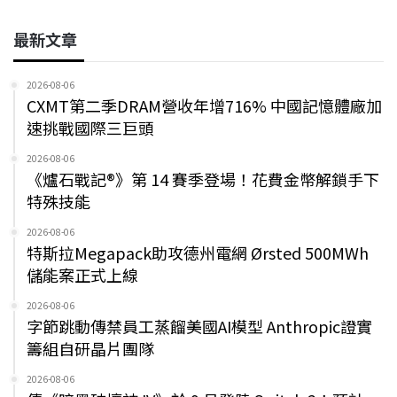
最新文章
2026-08-06
CXMT第二季DRAM營收年增716% 中國記憶體廠加
速挑戰國際三巨頭
2026-08-06
《爐石戰記®》第 14 賽季登場！花費金幣解鎖手下
特殊技能
2026-08-06
特斯拉Megapack助攻德州電網 Ørsted 500MWh
儲能案正式上線
2026-08-06
字節跳動傳禁員工蒸餾美國AI模型 Anthropic證實
籌組自研晶片團隊
2026-08-06