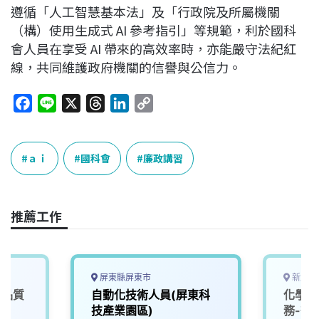
遵循「人工智慧基本法」及「行政院及所屬機關
（構）使用生成式 AI 參考指引」等規範，利於國科
會人員在享受 AI 帶來的高效率時，亦能嚴守法紀紅
線，共同維護政府機關的信譽與公信力。
F
L
X
T
L
C
a
i
h
i
o
c
n
r
n
p
e
e
e
k
y
ａｉ
國科會
廉政講習
b
a
e
L
o
d
d
i
o
s
I
n
推薦工作
k
n
k
屏東縣屏東市
新北市
商品質
自動化技術人員(屏東科
化學分
技產業園區)
務-微