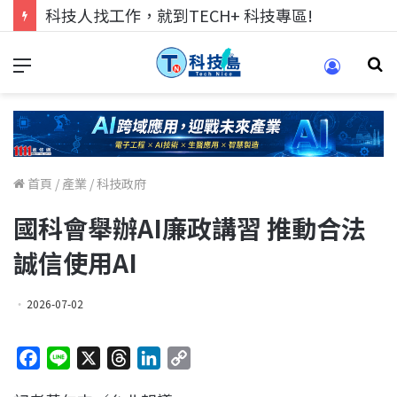
科技人找工作，就到TECH+ 科技專區!
首頁
/
產業
/
科技政府
國科會舉辦AI廉政講習 推動合法
誠信使用AI
2026-07-02
F
L
X
T
L
C
a
i
h
i
o