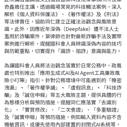
奇鑫擔任主講，透過職場常見的科技觸法案例，深入
解析《個人資料保護法》、《著作權法》及《刑法》
等法律責任，協助同仁建立正確法治觀念與風險意
識。此外，因應近年深偽（Deepfake）遭不法人士
濫用於詐騙案件，葉律師也針對最新詐騙手法及實際
案例進行解析，提醒國科會人員辨識深偽內容的技巧
與防範重點，切實提升「識詐、阻詐」意識與能力。
為讓國科會人員將法治觀念落實於日常公務中，政風
處也特別推出「應用生成式AI及AI Agent工具廉政風
險小叮嚀」指引。針對公務環境中可能遇到的「機密
洩漏」
、
「著作權爭議」
、
「虛假訊息」
、
「科技詐
騙」及「誠信申報」等五大風險主題，提供具體的行
為態樣分析與預防措施，提醒同仁應落實「去識別
化」、「實質修改」、「二次查證」、「多重驗證」
及「誠實申報」等預防措施，例如輸入資料內容不含
機敏資訊，或優先使用內部建置的封閉式AI系統等，