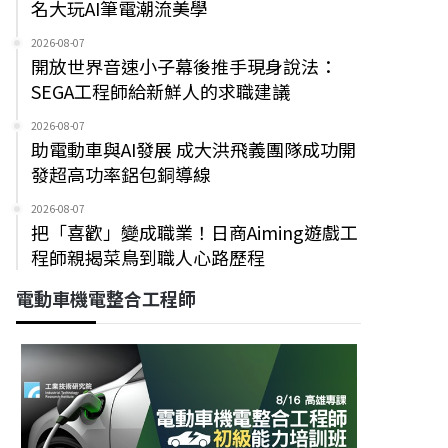
名大玩AI筆電潮流美學
2026-08-07
開放世界音速小子幕後推手現身說法：
SEGA工程師給新鮮人的求職建議
2026-08-07
助電動車與AI發展 成大洪飛義團隊成功開
發超高功率鋁包銅導線
2026-08-07
把「喜歡」變成職業！日商Aiming遊戲工
程師親揭菜鳥到職人心路歷程
電動車機電整合工程師