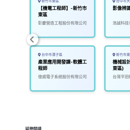
新竹市東區
台中市大
辨識／
【機電工程師】-新竹市
影像辨識
楠梓)
東區
司
彰慶營造工程股份有限公司
浩誠科技
台中市潭子區
新竹市東
竹市)
產業應用開發課-軟體工
機械設
程師
東區)
司
億威電子系統股份有限公司
台灣平田
延伸閱讀