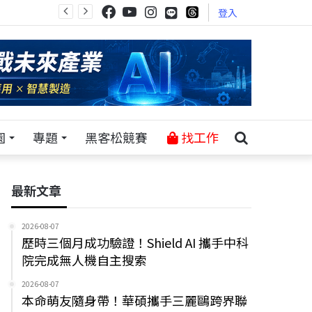
登入
園
專題
黑客松競賽
找工作
最新文章
2026-08-07
歷時三個月成功驗證！Shield AI 攜手中科
院完成無人機自主搜索
2026-08-07
本命萌友隨身帶！華碩攜手三麗鷗跨界聯