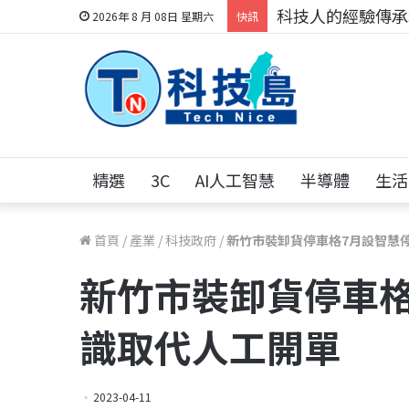
科技人的經驗傳承地
2026年 8 月 08日 星期六
快訊
精選
3C
AI人工智慧
半導體
生活
首頁
/
產業
/
科技政府
/
新竹市裝卸貨停車格7月設智慧停
新竹市裝卸貨停車格
識取代人工開單
2023-04-11