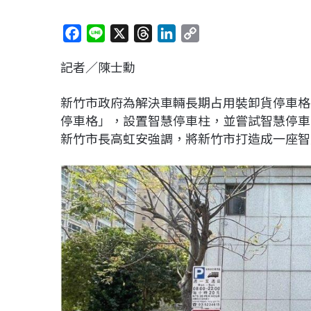
F
L
X
T
L
C
a
i
h
i
o
記者／陳士勳
c
n
r
n
p
e
e
e
k
y
新竹市政府為解決車輛長期占用裝卸貨停車格
b
a
e
L
停車格」，設置智慧停車柱，並嘗試智慧停車
o
d
d
i
新竹市長高虹安強調，將新竹市打造成一座智
o
s
I
n
k
n
k