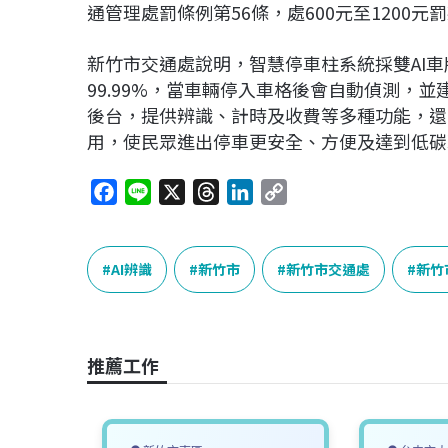
通管理處罰條例第56條，處600元至1200元
新竹市交通處說明，智慧停車柱系統採雙AI
99.99%，當車輛停入車格後會自動偵測，
後台，提供辨識、計時及收費等多種功能，還
用，使民眾進出停車更安全、方便及達到低碳
F
L
X
T
L
C
a
i
h
i
o
c
n
r
n
p
e
e
e
k
y
AI辨識
新竹市
新竹市交通處
新竹
b
a
e
L
o
d
d
i
o
s
I
n
推薦工作
k
n
k