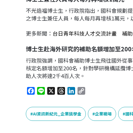
不光造福博士生，行政院指出，國科會規劃提
之博士生兼任人員，每人每月再增核1萬元，
更多新聞：
台日青年科技人才交流計畫 補助
博士生赴海外研究的補助名額增加至
200
行政院強調，國科會補助博士生飛往國外從事
核定名額增加至200名，針對學研機構延攬博
助人次將達2千4百人次。
F
L
X
T
L
C
a
i
h
i
o
c
n
r
n
p
e
e
e
k
y
AI資訊新紀元_企業獎學金
企業職場
國
b
a
e
L
o
d
d
i