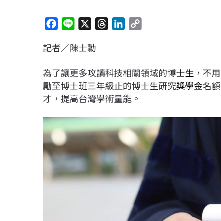
F
L
X
T
L
C
a
i
h
i
o
記者／陳士勳
c
n
r
n
p
e
e
e
k
y
為了讓更多攻讀科技相關領域的
博士生
，不用
b
a
e
L
勵至博士班三年級止的博士生研究
獎學金
名額
o
d
d
i
才，提高台灣學術量能。
o
s
I
n
k
n
k