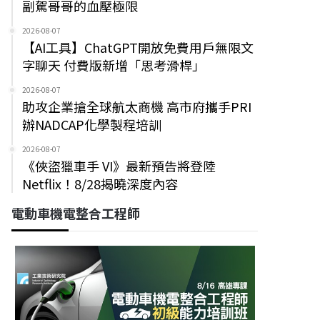
副駕哥哥的血壓極限
2026-08-07
【AI工具】ChatGPT開放免費用戶無限文
字聊天 付費版新增「思考滑桿」
2026-08-07
助攻企業搶全球航太商機 高市府攜手PRI
辦NADCAP化學製程培訓
2026-08-07
《俠盜獵車手 VI》最新預告將登陸
Netflix！8/28揭曉深度內容
電動車機電整合工程師