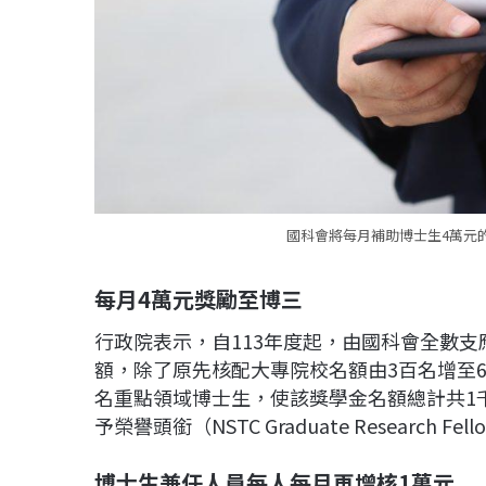
國科會將每月補助博士生4萬元的
每月
4
萬元獎勵至博三
行政院表示，自113年度起，由國科會全數
額，除了原先核配大專院校名額由3百名增至
名重點領域博士生，使該獎學金名額總計共1
予榮譽頭銜（NSTC Graduate Research Fe
博士生兼任人員每人每月再增核
1
萬元