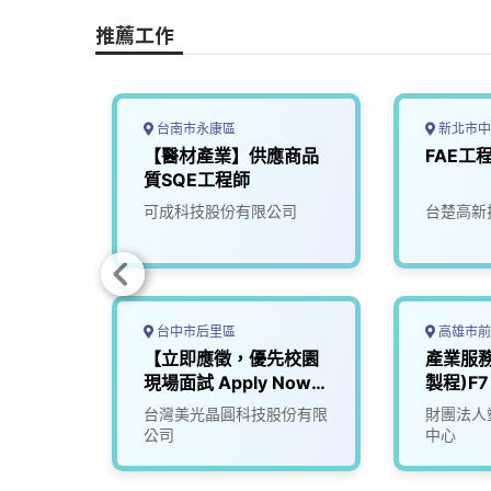
o
s
I
n
推薦工作
k
n
k
台南市永康區
新北市中
-桃園
【醫材產業】供應商品
FAE工
質SQE工程師
司
可成科技股份有限公司
台楚高新
台中市后里區
高雄市前
太產業推
【立即應徵，優先校園
產業服務
現場面試 Apply Now!
製程)F7
Campus Interview
究發展
台灣美光晶圓科技股份有限
財團法人
First 】2026 Spring
公司
中心
Campus Hiring 春季校
園徵才專區