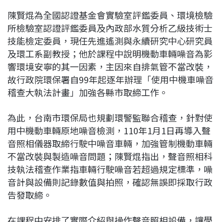
陳賢焜為全國認證基金會實驗室評鑑委員、環境檢驗
所檢驗室認證評鑑委員及內政部水質分析乙級技術士
技能檢定委員，現任先進遙測與永續研究中心研究員
及環工系副教授；他於課程中說明機動車輛噪音為影
響環境安寧的其一因素，主因來自排氣管不當改裝，
故行政院環保署自99年起逐年辦理「使用中機車噪音
稽查大執法計畫」加強各縣市取締工作。
為此，台南市環保局也規劃環警監聯合稽查，針對使
用中機動車輛原地噪音檢測，110年1月1日再導入聲
音照相儀器取締行駛中噪音車輛，加強管制機動車輛
不當改裝與製造噪音問題；陳賢焜指出，聲音照相科
技執法稽查作業指車輛行駛噪音若超過規定標準，噪
音計與設備則記錄數值與拍照，確認無誤即採取行政
告發取締。
在課程中安排了實際介紹與操作聲音照相設備，讓學