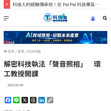
科技人找工作，就到TECH+ 科技專區!
首頁
/
產業
/
科技校園
解密科技執法「聲音照相」 環
工教授開課
2023-01-09
F
L
X
T
L
C
a
i
h
i
o