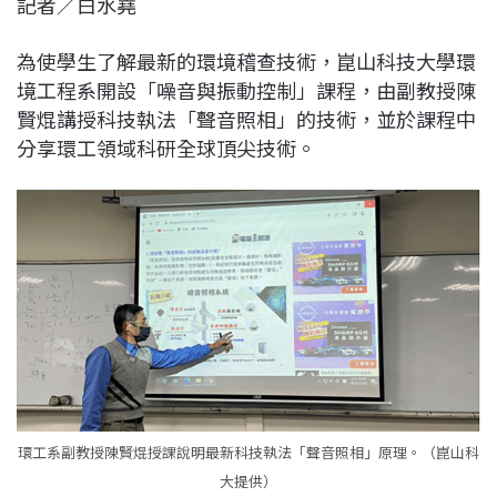
記者／白水堯
c
n
r
n
p
e
e
e
k
y
為使學生了解最新的環境稽查技術，崑山科技大學環
b
a
e
L
境工程系開設「噪音與振動控制」課程，由副教授陳
o
d
d
i
賢焜講授科技執法「聲音照相」的技術，並於課程中
o
s
I
n
分享環工領域科研全球頂尖技術。
k
n
k
環工系副教授陳賢焜授課說明最新科技執法「聲音照相」原理。（崑山科
大提供）