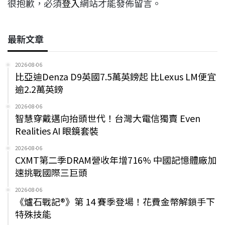
很抱歉，必須
登入
網站才能發佈留言。
最新文章
2026-08-06
比亞迪Denza D9英國7.5萬英鎊起 比Lexus LM便宜
逾2.2萬英鎊
2026-08-06
智慧穿戴邁向抬頭世代！台灣大電信獨賣 Even
Realities AI 眼鏡套裝
2026-08-06
CXMT第二季DRAM營收年增716% 中國記憶體廠加
速挑戰國際三巨頭
2026-08-06
《爐石戰記®》第 14 賽季登場！花費金幣解鎖手下
特殊技能