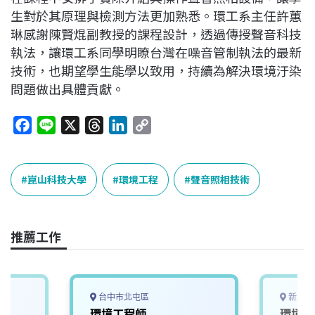
生對於其原理與檢測方法更加熟悉。環工系主任許蕙
琳感謝陳賢焜副教授的課程設計，透過傳授聲音科技
執法，讓環工系同學明瞭台灣在噪音管制執法的最新
技術，也期望學生能學以致用，持續為解決環境汙染
問題做出具體貢獻。
F
L
X
T
L
C
a
i
h
i
o
c
n
r
n
p
e
e
e
k
y
崑山科技大學
環境工程
聲音照相技術
b
a
e
L
o
d
d
i
o
s
I
n
推薦工作
k
n
k
台中市北屯區
新北市
環境工程師
環境採