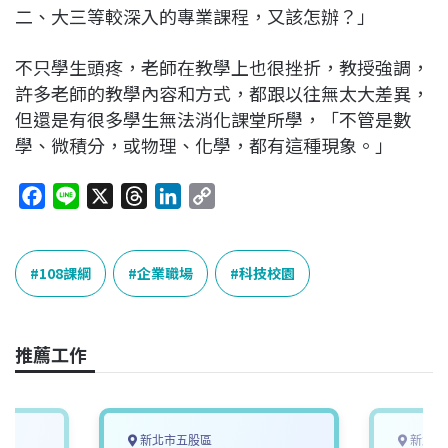
二、大三等較深入的專業課程，又該怎辦？」
不只學生頭疼，老師在教學上也很挫折，教授強調，
許多老師的教學內容和方式，都跟以往無太大差異，
但還是有很多學生無法消化課堂所學，「不管是數
學、微積分，或物理、化學，都有這種現象。」
F
L
X
T
L
C
a
i
h
i
o
c
n
r
n
p
e
e
e
k
y
108課綱
企業職場
科技校園
b
a
e
L
o
d
d
i
o
s
I
n
推薦工作
k
n
k
新北市五股區
新北市