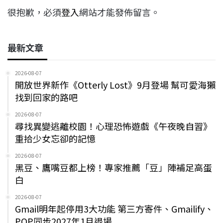
很抱歉，必須
登入
網站才能發佈留言。
最新文章
2026-08-07
開放世界新作《Otterly Lost》9月登場 幫可愛海獺
找到回家的路吧
2026-08-07
尋找異變逃離校園！心理恐怖遊戲《午夜晚自習》
重拾少女忘卻的記憶
2026-08-07
黑豆、鷹嘴豆都上榜！專家推薦「豆」陣補足高蛋
白
2026-08-07
Gmail明年起停用3大功能 第三方寄件、Gmailify、
POP同步2027年1月退場