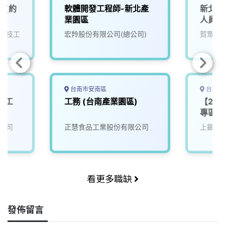
師(約
軟體開發工程師-新北產
新北產
業園區
人員
科技工
宏羚股份有限公司(總公司)
賀眾企
台南市安南區
台中市
體工
工務 (台南產業園區)
【20
專區】
公司
正慧食品工業股份有限公司
上銀科
看更多職缺
發佈留言