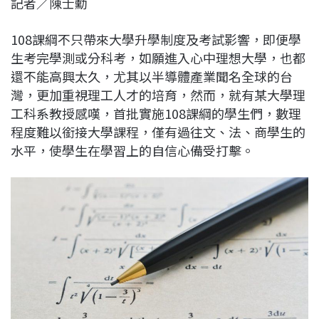
記者／陳士勳
c
n
r
n
p
e
e
e
k
y
108課綱不只帶來大學升學制度及考試影響，即便學
b
a
e
L
生考完學測或分科考，如願進入心中理想大學，也都
o
d
d
i
還不能高興太久，尤其以半導體產業聞名全球的台
o
s
I
n
灣，更加重視理工人才的培育，然而，就有某大學理
k
n
k
工科系教授感嘆，首批實施108課綱的學生們，數理
程度難以銜接大學課程，僅有過往文、法、商學生的
水平，使學生在學習上的自信心備受打擊。