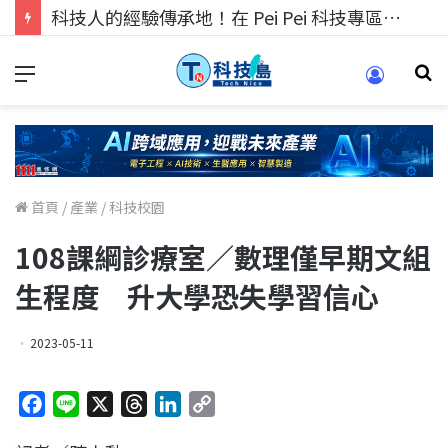
科技人找工作，就到TECH+ 科技專區!
首頁
/
產業
/
科技校園
108課綱診療室／數理僅早期文組
生程度 升大學恐失學習信心
2023-05-11
F
L
X
T
L
C
a
i
h
i
o