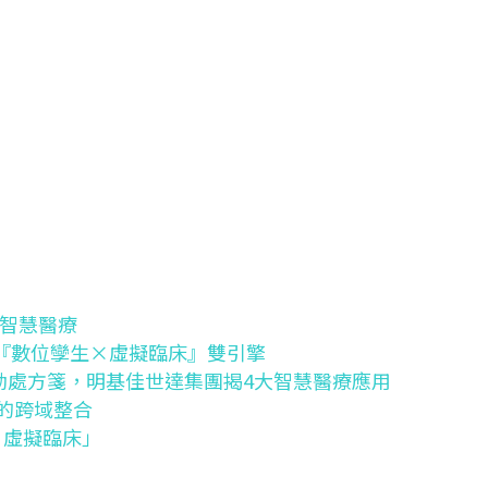
智慧醫療
『數位孿生×虛擬臨床』雙引擎
動處方箋，明基佳世達集團揭4大智慧醫療應用
的跨域整合
×虛擬臨床」