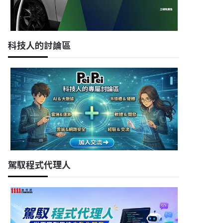
科技人的討論區
新北市土城區
新北市三峽區
數位健康 醫療器材 品質
[資訊室]管理師(程式設
工程師
計師)
駕馭程式代理人
鴻海精密工業股份有限公司
行天宮醫療志業醫療財團法
(鴻海)
人恩主公醫院