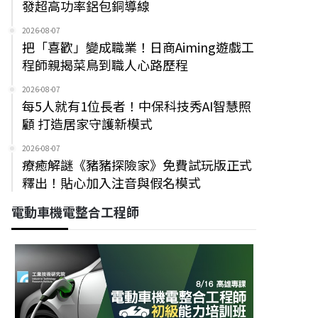
發超高功率鋁包銅導線
2026-08-07
把「喜歡」變成職業！日商Aiming遊戲工
程師親揭菜鳥到職人心路歷程
2026-08-07
每5人就有1位長者！中保科技秀AI智慧照
顧 打造居家守護新模式
2026-08-07
療癒解謎《豬豬探險家》免費試玩版正式
釋出！貼心加入注音與假名模式
電動車機電整合工程師