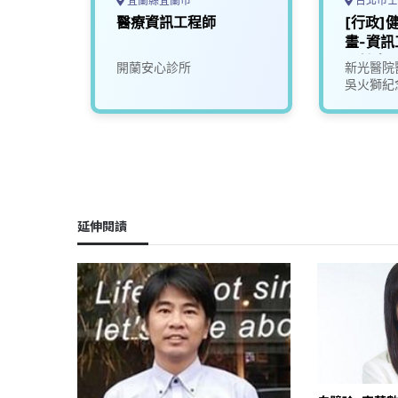
宜蘭縣宜蘭市
台北市士
醫療資訊工程師
[行政]
畫-資訊
子計畫1
開蘭安心診所
新光醫院
吳火獅紀
延伸閱讀