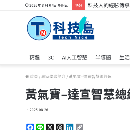
科技人的經驗傳承地
2026年 8 月 07日 星期五
快訊
精選
3C
AI人工智慧
半導體
生活
首頁
/
專家學者簡介
/
黃氣寶–達宣智慧總經理
黃氣寶–達宣智慧總
2025-08-26
F
L
X
T
L
C