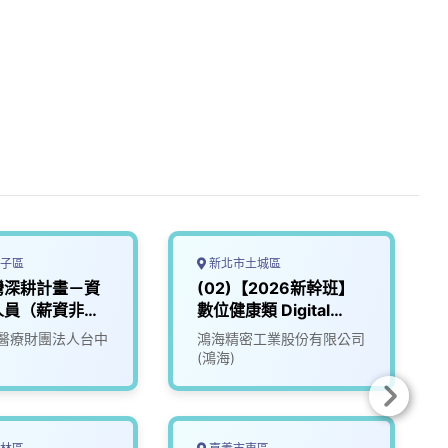
子區
新北市土城區
灣深耕計畫－資
(02)【2026新幹班】
人員（薪資非常
數位健康類 Digital
）
Health
醫療財團法人台中
鴻海精密工業股份有限公司
(鴻海)