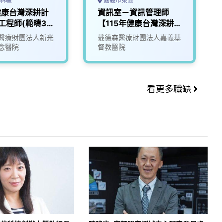
林區
嘉義市東區
健康台灣深耕計
資訊室－資訊管理師
工程師(範疇3
【115年健康台灣深耕
2)
計畫】
醫療財團法人新光
戴德森醫療財團法人嘉義基
念醫院
督教醫院
看更多職缺