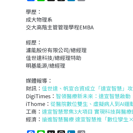
a
i
h
i
o
學歷：
c
n
r
n
p
成大物理系
e
e
e
k
y
交大高階主管管理學程EMBA
b
a
e
L
o
d
d
i
經歷：
o
s
I
n
濾能股份有限公司/總經理
k
n
k
佳世達科技/總經理特助
明基能源/總經理
媒體報導：
財訊：
佳世達、帆宣合資成立「達宣智慧」攻
DigiTimes：
智領醫療新未來：達宣智慧啟動
iThome：
從醫院數位雙生、虛擬病人到AI運
工商：
達宣智慧聚焦3大項目 實現科技與醫療
經濟：
搶進智慧醫療 達宣智慧推「數位孿生