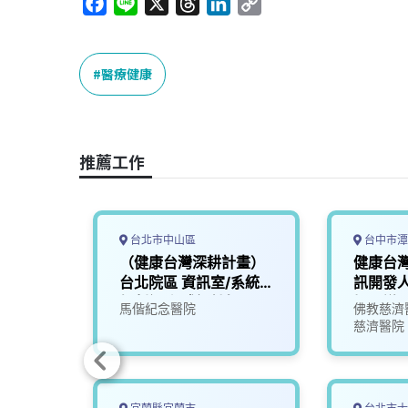
F
L
X
T
L
C
a
i
h
i
o
c
n
r
n
p
e
e
e
k
y
醫療健康
b
a
e
L
o
d
d
i
o
s
I
n
推薦工作
k
n
k
台北市中山區
台中市潭
 資訊
（健康台灣深耕計畫）
健康台
台北院區 資訊室/系統
訊開發
規劃課 程式設計師
好面議
馬偕紀念醫院
佛教慈濟
慈濟醫院