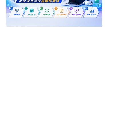
新北市新店區
台北市中山區
資訊人員
（健康台灣深耕計畫）
台北院區 資訊室/系統
規劃課 程式設計師(資
秀傳醫院
馬偕紀念醫院
料庫管理專員-資訊工程
師)