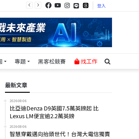
登入
園
專題
黑客松競賽
找工作
最新文章
2026-08-06
比亞迪Denza D9英國7.5萬英鎊起 比
Lexus LM便宜逾2.2萬英鎊
2026-08-06
智慧穿戴邁向抬頭世代！台灣大電信獨賣