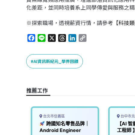
化差距，並同時培養系上同學傳愛與服務之精
※探索職場，透視薪資行情，請參考【
科技類
F
L
X
T
L
C
a
i
h
i
o
c
n
r
n
p
e
e
e
k
y
AI資訊新紀元_學界回饋
b
a
e
L
o
d
d
i
o
s
I
n
推薦工作
k
n
k
台北市信義區
台中市北
師｜網
跨國知名零售品牌｜
【AI 智
導入】
Android Engineer
工程師 