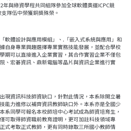
2年與綠資學程共同組隊參加全球軟體奧運ICPC競
02支隊伍中榮獲銅獎殊榮。
「軟體設計與應用模組」、.「嵌入式系統與應用」和
據自身專業興趣選擇專業實務技能發展，並配合學校
學期可以直接進入企業實習，其合作實習企業不僅包
院、宏碁資訊、鼎新電腦等晶片與資訊企業進行實
出現資訊科技師資缺口，針對此情況，本系除開立暑
技能力進修以補齊資訊教師缺口外。本系亦是全國少
本系同學可報名本校師培中心考試成為師資培育生，
僅可取得師資職前教育證明，更可加註科技領域專
正式考取正式教師，更有同時錄取三所國小教師情