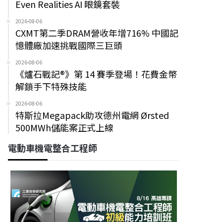
Even Realities AI 眼鏡套裝
2026-08-06
CXMT第二季DRAM營收年增716% 中國記
憶體廠加速挑戰國際三巨頭
2026-08-06
《爐石戰記®》第 14 賽季登場！花費金幣
解鎖手下特殊技能
2026-08-06
特斯拉Megapack助攻德州電網 Ørsted
500MWh儲能案正式上線
電動車機電整合工程師