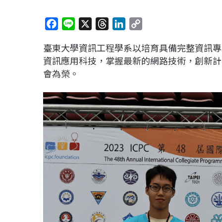
F
L
X
T
L
C
a
i
h
i
o
臺東大學資訊工程學系以培育具備完整資訊專
c
n
r
n
p
資訊應用科技，掌握最新的網路技術，創新計
e
e
e
k
y
會為榮。
b
a
e
L
o
d
d
i
o
s
I
n
k
n
k