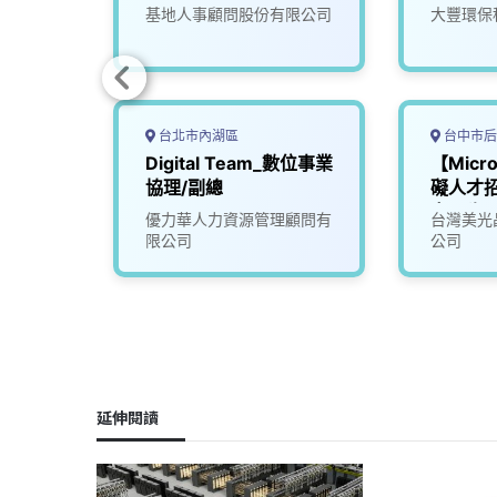
能化未
基地人事顧問股份有限公司
大豐環保
台北市內湖區
台中市后
Digital Team_數位事業
【Micr
協理/副總
礙人才
實習生
優力華人力資源管理顧問有
台灣美光
限公司
公司
延伸閱讀