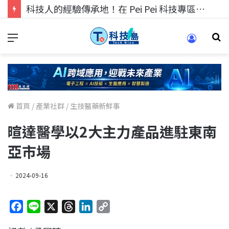
科技人找工作，就到TECH+ 科技專區!
首頁
/
產業社群
/
生技醫藥新鮮事
暄達醫學以2大主力產品進駐東南
亞市場
2024-09-16
F
L
X
T
L
C
a
i
h
i
o