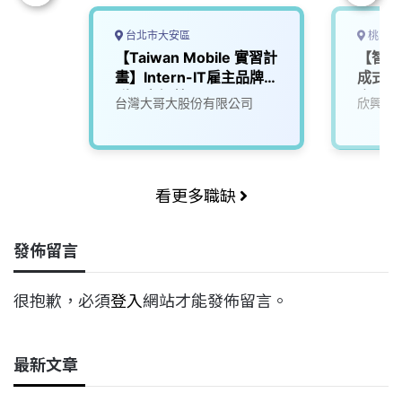
台北市大安區
桃園市
【Taiwan Mobile 實習計
【智慧
畫】Intern-IT雇主品牌社
成式A
群內容經營
廠區)
台灣大哥大股份有限公司
欣興電
看更多職缺
發佈留言
很抱歉，必須
登入
網站才能發佈留言。
最新文章