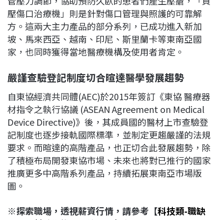
管壓力調節，協助預防久臥的患者們產生壓瘡，「負
壓傷口治療機」則是針對傷口管理與照護的可靠解
方。這兩大主力產品的部分系列，已成功進入新加
坡、馬來西亞、越南、印尼、斯里蘭卡等東南亞國
家，也同時獲得當地醫療機構及使用者肯定。
嚴謹查驗登記制度切合暄達醫學發展趨勢
自東協經濟共同體(AEC)於2015年簽訂《東協 醫療器
材指令之執行協議 (ASEAN Agreement on Medical
Device Directive)》後，其成員國的醫材上市查驗登
記制度也逐步接軌國際標準，並制定更趨嚴謹的法規
要求。而暄達的高階產品，也正切合此發展趨勢，除
了積極布局開發東協市場、未來也將對已推行的國家
推廣更多中高階系列產品，持續拓展東南亞市場版
圖。
※探索職場，透視薪資行情，請參考【
科技類-職缺