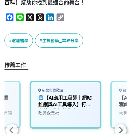
百科
】幫助你找到最適合的舞台！
F
L
X
T
L
C
a
i
h
i
o
c
n
r
n
p
e
e
e
k
y
暄達醫學
生技醫藥_業界分享
b
a
e
L
o
d
d
i
o
s
I
n
推薦工作
k
n
k
新北市鶯歌區
台中市
位事業
【AI應用工程師｜網站
【AI 
維護與AI工具導入】打造
程師 
陶藝品牌智能化未來
問有限
陶鑫企業社
大豐環