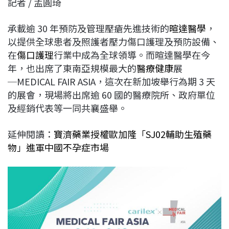
記者 / 孟圓琦
c
n
r
n
p
e
e
e
k
y
承載逾 30 年預防及管理壓瘡先進技術的
暄達醫學
，
b
a
e
L
以提供全球患者及照護者壓力傷口護理及預防設備、
o
d
d
i
在
傷口護理
行業中成為全球領導。而暄達醫學在今
o
s
I
n
年，也出席了東南亞規模最大的
醫療健康
展
k
n
k
─MEDICAL FAIR ASIA，這次在新加坡舉行為期 3 天
的展會，現場將出席逾 60 國的醫療院所、政府單位
及經銷代表等一同共襄盛舉。
延伸閱讀：
寶濟藥業授權歐加隆「SJ02輔助生殖藥
物」進軍中國不孕症市場