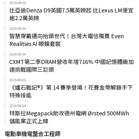
2026-08-06
比亞迪Denza D9英國7.5萬英鎊起 比Lexus LM便宜
逾2.2萬英鎊
2026-08-06
智慧穿戴邁向抬頭世代！台灣大電信獨賣 Even
Realities AI 眼鏡套裝
2026-08-06
CXMT第二季DRAM營收年增716% 中國記憶體廠加
速挑戰國際三巨頭
2026-08-06
《爐石戰記®》第 14 賽季登場！花費金幣解鎖手下
特殊技能
2026-08-06
特斯拉Megapack助攻德州電網 Ørsted 500MWh
儲能案正式上線
電動車機電整合工程師