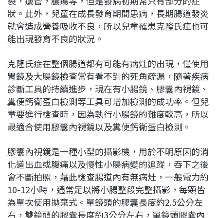
裂，瘻管，膿瘍等，但是發病初期常只有部分的症
狀。此外，兒童在成長發育期間患病，長期腸道發炎
就會造成營養吸收不良，所以兒童罹患克隆氏症也可
能出現發育不良的狀況。
克隆氏症在整個腸道都有可能有病灶的出現，僅使用
胃鏡及大腸鏡檢查常有看不到的死角疏漏，隨著疾病
診斷工具的持續進步，現在有小腸鏡、膠囊內視鏡、
糞便鈣衛蛋白檢測等工具可增加檢測的成功率。但兒
童要進行檢查時，因為執行小腸鏡的難度較高，所以
最適合使用膠囊內視鏡以及糞便鈣衛蛋白檢測。
膠囊內視鏡是一種小型的攝影機，用於不明原因的消
化道出血或腹痛以及慢性小腸病變的追蹤，吞下之後
會不斷拍照，藉此檢查腸道內有無病灶，一般電力約
10-12小時，通常足以將小腸整段完整攝影，每顆皆
為單次使用拋棄式。單鏡頭的膠囊長度約2.5公分左
右，雙鏡頭的膠囊長度約3公分左右，單鏡頭膠囊內