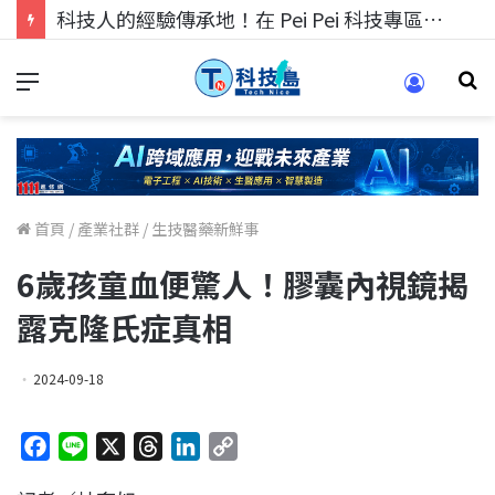
科技人的經驗傳承地！在 Pei Pei 科技專區，與學弟妹交流最硬核的技術
首頁
/
產業社群
/
生技醫藥新鮮事
6歲孩童血便驚人！膠囊內視鏡揭
露克隆氏症真相
2024-09-18
F
L
X
T
L
C
a
i
h
i
o