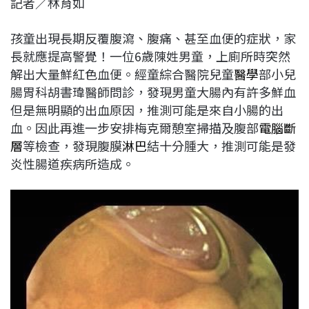
記者／林育如
c
n
r
n
p
e
e
e
k
y
孩童出現長期反覆腹瀉、腹痛、甚至血便的症狀，家
b
a
e
L
長就應提高警覺！一位6歲陳姓男童，上廁所時突然
o
d
d
i
解出大量鮮紅色血便。經童綜合醫院兒童
醫
學
部小兒
o
s
I
n
腸胃科胡書瑋醫師問診，發現男童大腸內有許多鮮血
k
n
k
但是無明顯的出血原因，推測可能是來自小腸的出
血。因此再進一步安排梅克爾憩室掃描及腹部
電腦斷
層
等檢查，發現腹膜
淋巴
結十分腫大，推測可能是發
炎性腸道疾病所造成。