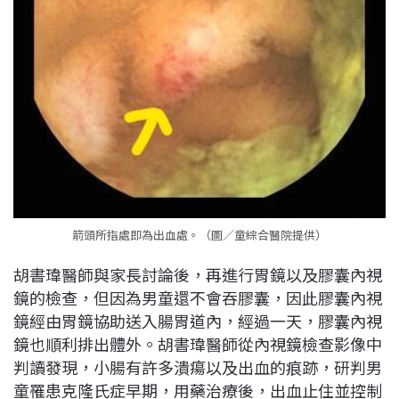
箭頭所指處即為出血處。（圖／童綜合醫院提供）
胡書瑋醫師與家長討論後，再進行胃鏡以及膠囊內視
鏡的檢查，但因為男童還不會吞膠囊，因此膠囊內視
鏡經由胃鏡協助送入腸胃道內，經過一天，膠囊內視
鏡也順利排出體外。胡書瑋醫師從內視鏡檢查影像中
判讀發現，小腸有許多潰瘍以及出血的痕跡，研判男
童罹患克隆氏症早期，用藥治療後，出血止住並控制