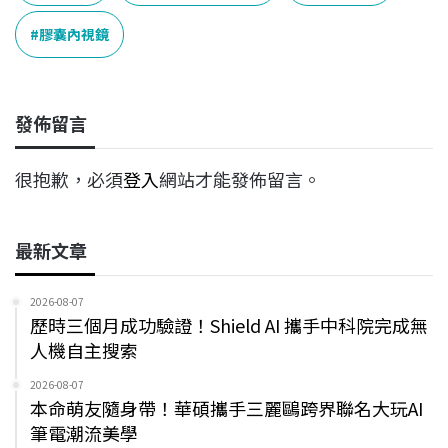
b
a
e
L
o
d
d
i
膠囊內視鏡
o
s
I
n
k
n
k
發佈留言
很抱歉，必須
登入
網站才能發佈留言。
最新文章
2026-08-07
歷時三個月成功驗證！Shield AI 攜手中科院完成無
人機自主搜索
2026-08-07
本命萌友隨身帶！華碩攜手三麗鷗跨界聯名大玩AI
筆電潮流美學