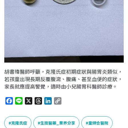
胡書瑋醫師呼籲，克隆氏症初期症狀與腸胃炎類似，
若孩童出現長期反覆腹瀉、腹痛、甚至血便的症狀，
家長就應提高警覺，適時由小兒腸胃科醫師診療。
F
L
X
T
L
C
a
i
h
i
o
c
n
r
n
p
e
e
e
k
y
克隆氏症
生技醫藥_業界分享
童綜合醫院