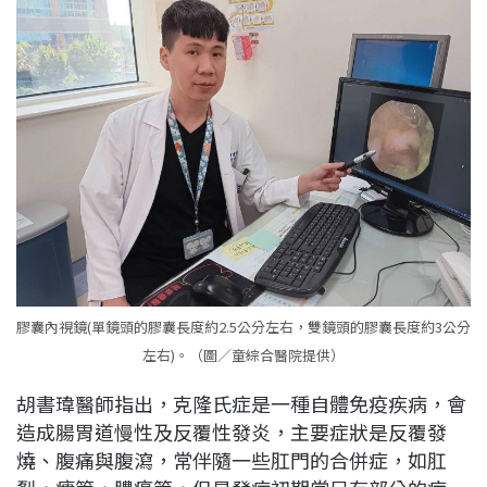
膠囊內視鏡(單鏡頭的膠囊長度約2.5公分左右，雙鏡頭的膠囊長度約3公分
左右)。（圖／童綜合醫院提供）
胡書瑋醫師指出，克隆氏症是一種自體免疫疾病，會
造成腸胃道慢性及反覆性發炎，主要症狀是反覆發
燒、腹痛與腹瀉，常伴隨一些肛門的合併症，如肛