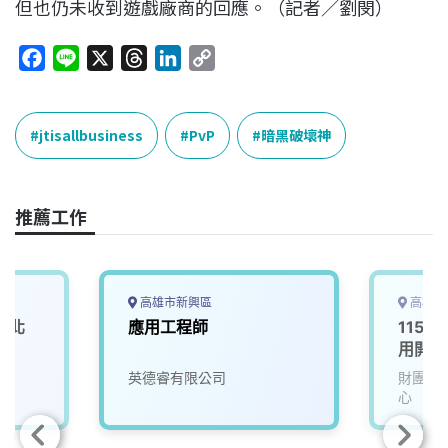
但也仍未收到遊戲廠商的回應。（記者／劉閔）
F
L
X
T
L
C
a
i
h
i
o
c
n
r
n
p
e
e
e
k
y
jtisallbusiness
PvP
暗黑破壞神
b
a
e
L
o
d
d
i
o
s
I
n
推薦工作
k
n
k
高雄市新興區
高雄市
(北
應用工程師
115D
用開發
英德睿有限公司
財團法
心