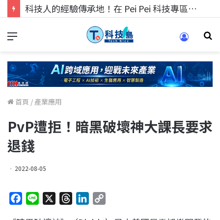
科技人的經驗傳承地！在 Pei Pei 科技專區，與學弟妹交流最硬核的技術
首頁
/
產業應用
PvP遭拒！暗黑破壞神大課長要求
退錢
2022-08-05
F
L
X
T
L
C
a
i
h
i
o