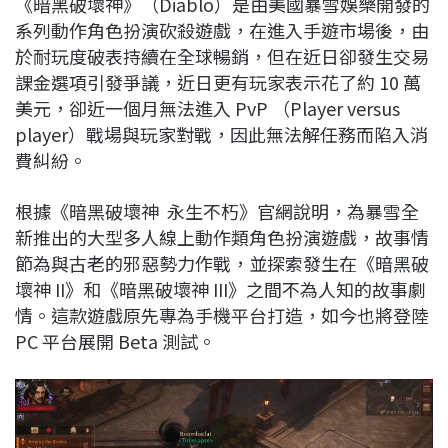
《暗黑破壞神》（Diablo）是由美國暴雪娛樂開發的
c
n
r
n
p
系列動作角色扮演砍殺遊戲，在進入手遊市場後，由
e
e
e
k
y
於耐玩度破表持續在全球暢銷，但在近日卻發生交易
b
a
e
L
課金選項引發爭議，近日更有玩家表示花了約 10 萬
o
d
d
i
美元，卻近一個月無法進入 PvP （Player versus
o
s
I
n
player）戰場與玩家對戰，因此無法解任務而陷入消
k
n
k
費糾紛。
根據《暗黑破壞神 永生不朽》官網說明，為暴雪全
新推出的大型多人線上動作類角色扮演遊戲，故事情
節為與古老的邪惡勢力作戰，並探索發生在《暗黑破
壞神 II》和《暗黑破壞神 III》之間不為人知的故事劇
情。這款遊戲原先專為手機平台打造，如今也將登陸
PC 平台展開 Beta 測試。