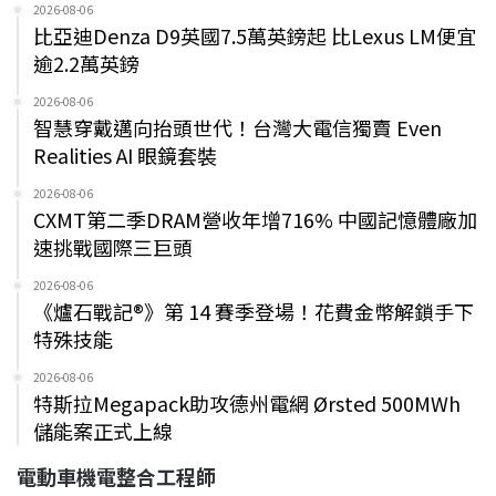
2026-08-06
比亞迪Denza D9英國7.5萬英鎊起 比Lexus LM便宜
逾2.2萬英鎊
2026-08-06
智慧穿戴邁向抬頭世代！台灣大電信獨賣 Even
Realities AI 眼鏡套裝
2026-08-06
CXMT第二季DRAM營收年增716% 中國記憶體廠加
速挑戰國際三巨頭
2026-08-06
《爐石戰記®》第 14 賽季登場！花費金幣解鎖手下
特殊技能
2026-08-06
特斯拉Megapack助攻德州電網 Ørsted 500MWh
儲能案正式上線
電動車機電整合工程師