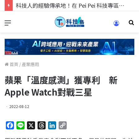
科技人的經驗傳承地！在 Pei Pei 科技專區，與學弟妹交流最硬核的技術
首頁
/
產業應用
蘋果「溫度感測」獲專利 新
Apple Watch對戰三星
2022-08-12
F
L
X
T
L
C
a
i
h
i
o