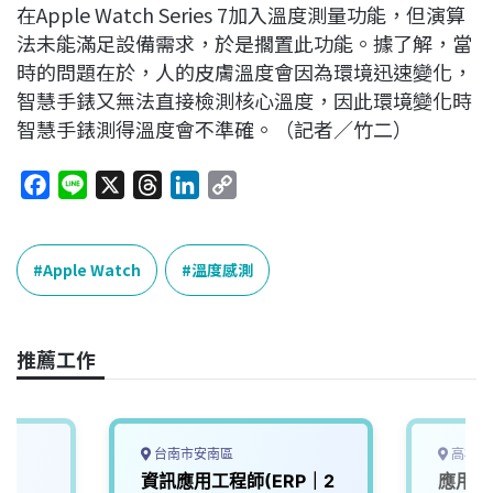
在Apple Watch Series 7加入溫度測量功能，但演算
法未能滿足設備需求，於是擱置此功能。據了解，當
時的問題在於，人的皮膚溫度會因為環境迅速變化，
智慧手錶又無法直接檢測核心溫度，因此環境變化時
智慧手錶測得溫度會不準確。（記者／竹二）
F
L
X
T
L
C
a
i
h
i
o
c
n
r
n
p
e
e
e
k
y
Apple Watch
溫度感測
b
a
e
L
o
d
d
i
o
s
I
n
推薦工作
k
n
k
台南市安南區
高雄市
資訊應用工程師(ERP｜2
應用工