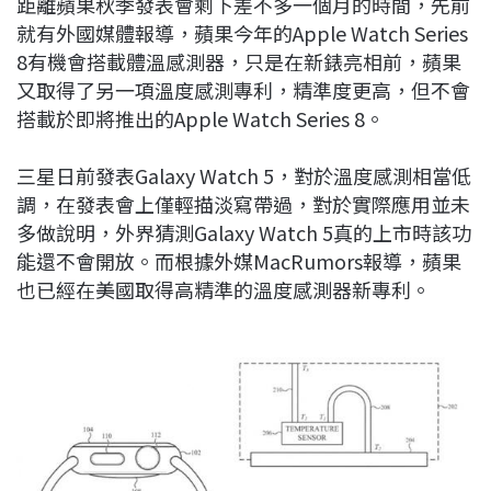
距離蘋果秋季發表會剩下差不多一個月的時間，先前
c
n
r
n
p
就有外國媒體報導，蘋果今年的Apple Watch Series
e
e
e
k
y
8有機會搭載體溫感測器，只是在新錶亮相前，蘋果
b
a
e
L
又取得了另一項溫度感測專利，精準度更高，但不會
o
d
d
i
搭載於即將推出的Apple Watch Series 8。
o
s
I
n
k
n
k
三星日前發表Galaxy Watch 5，對於溫度感測相當低
調，在發表會上僅輕描淡寫帶過，對於實際應用並未
多做說明，外界猜測Galaxy Watch 5真的上市時該功
能還不會開放。而根據外媒MacRumors報導，蘋果
也已經在美國取得高精準的溫度感測器新專利。