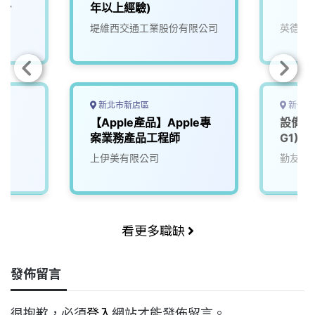
eer
年以上經驗)
堤維西交通工業股份有限公司
英德睿
新北市新店區
新竹市
【Apple產品】Apple專
設備應
案業務產品工程師
G1)
上伊美有限公司
勤友企
看更多職缺
發佈留言
很抱歉，必須
登入
網站才能發佈留言。