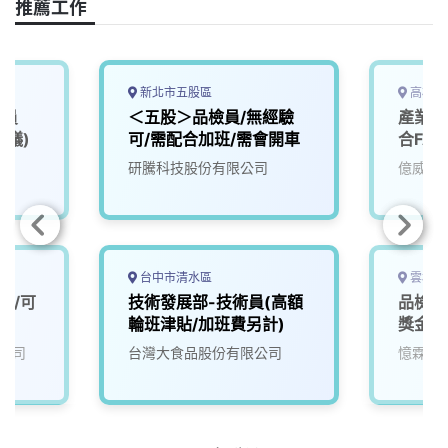
o
s
I
n
推薦工作
k
n
k
新北市五股區
高雄市
人員
＜五股＞品檢員/無經驗
產業應
面議)
可/需配合加班/需會開車
合FA
研騰科技股份有限公司
億威電
台中市清水區
雲林縣
員/可
技術發展部-技術員(高額
品檢員
輪班津貼/加班費另計)
獎金&
公司
台灣大食品股份有限公司
憶霖紀