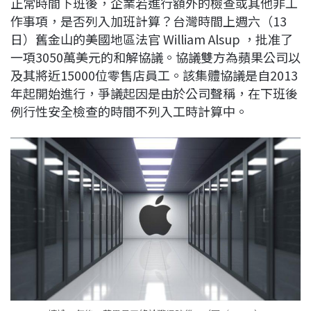
正常時間下班後，企業若進行額外的檢查或其他非工
c
n
r
n
p
作事項，是否列入加班計算？台灣時間上週六（13
e
e
e
k
y
日）舊金山的美國地區法官 William Alsup ，批准了
b
a
e
L
一項3050萬美元的和解協議。協議雙方為蘋果公司以
o
d
d
i
及其將近15000位零售店員工。該集體協議是自2013
o
s
I
n
年起開始進行，爭議起因是由於公司聲稱，在下班後
k
n
k
例行性安全檢查的時間不列入工時計算中。