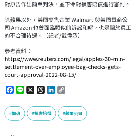
對原告作出簡單判決，並下令對損害賠償進行審判。
除蘋果以外，美國零售企業 Walmart 與美國電商公
司 Amazon 也曾面臨類似的訴訟和解，也是關於員工
的不合理待遇。（記者/戴偉丞）
參考資料：
https://www.reuters.com/legal/apples-30-mln-
settlement-over-employee-bag-checks-gets-
court-approval-2022-08-15/
F
L
X
T
L
C
a
i
h
i
o
c
n
r
n
p
e
e
e
k
y
加班
損害賠償
蘋果公司
b
a
e
L
o
d
d
i