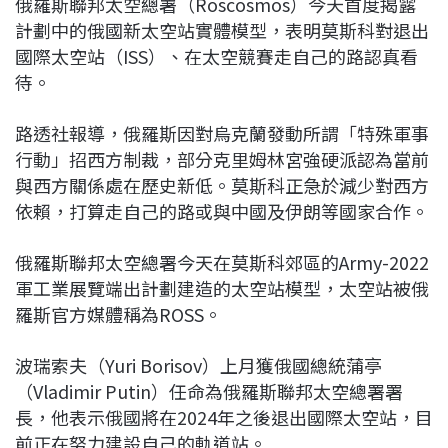
俄羅斯聯邦太空總署（Roscosmos）今天首度揭露
c
n
r
n
p
計劃中的俄國新太空站實體模型，表明莫斯科對退出
e
e
e
k
y
國際太空站（ISS）、在太空競賽走自己的路認真看
b
a
e
L
待。
o
d
d
i
o
s
I
n
路透社報導，俄羅斯因對烏克蘭發動所謂「特殊軍事
k
n
k
行動」招西方制裁，部分克里姆林宮強硬派認為當前
與西方關係處在歷史新低。莫斯科正急於減少對西方
依賴，打算走自己的路或與中國及伊朗等國家合作。
俄羅斯聯邦太空總署今天在莫斯科郊區的Army-2022
軍工業展覽端出計劃建造的太空站模型，太空站被俄
羅斯官方媒體稱為ROSS。
波瑞索夫（Yuri Borisov）上月獲俄國總統蒲亭
（Vladimir Putin）任命為俄羅斯聯邦太空總署署
長，他表示俄國將在2024年之後退出國際太空站，目
前正在努力建設自己的軌道站。