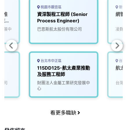
桃園市觀音區
新竹市
產業推
資深製程工程師 (Senior
網管工
派駐產
Process Engineer)
發展中
巴恩斯航太股份有限公司
凌群電
台北市中正區
台南市
115DD125-航太產業推動
航太開
及服務工程師
公司
財團法人金屬工業研究發展中
台灣穗
心
看更多職缺