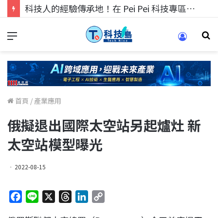
科技人找工作，就到TECH+ 科技專區!
首頁
/
產業應用
俄擬退出國際太空站另起爐灶 新
太空站模型曝光
2022-08-15
F
L
X
T
L
C
a
i
h
i
o