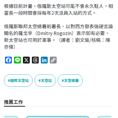
根據目前計畫，俄羅斯太空站可能不會永久駐人，相
當長一段時間會採每年2次派員入站的方式。
俄羅斯聯邦太空總署前署長、以對西方發表強硬言論
聞名的羅戈辛（Dmitry Rogozin）表示如有必要，
新太空站也可用於軍事。（譯者：劉文瑜/核稿：陳
亦偉）
F
L
X
T
L
C
a
i
h
i
o
c
n
r
n
p
e
e
e
k
y
國際太空站
太空站
太空總署
b
a
e
L
o
d
d
i
o
s
I
n
推薦工作
k
n
k