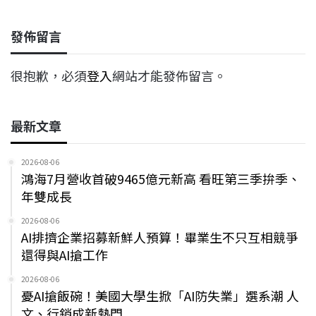
發佈留言
很抱歉，必須
登入
網站才能發佈留言。
最新文章
2026-08-06
鴻海7月營收首破9465億元新高 看旺第三季拚季、
年雙成長
2026-08-06
AI排擠企業招募新鮮人預算！畢業生不只互相競爭
還得與AI搶工作
2026-08-06
憂AI搶飯碗！美國大學生掀「AI防失業」選系潮 人
文、行銷成新熱門