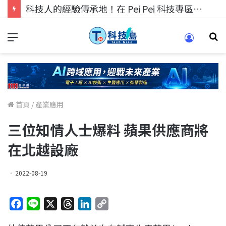
科技人的經驗傳承地！在 Pei Pei 科技專區，與學弟妹交流最硬核的技術
首頁
/
產業應用
三位知情人士爆料 蘋果供應商將
在北越設廠
2022-08-19
F
L
X
T
L
C
a
i
h
i
o