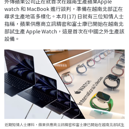
外傳蘋果公司正在就首次在越南生產蘋果Apple
c
n
r
n
p
watch 和 MacBook 進行談判，準備在越南北部正在
e
e
e
k
y
尋求生產地區多樣化。本月(17) 日就有三位知情人士
b
a
e
L
指稱，蘋果供應商立訊精密和富士康已開始在越南北
o
d
d
i
部試生產 Apple Watch，這是首次在中國之外生產該
o
s
I
n
設備。
k
n
k
近期知情人士爆料，蘋果供應商立訊精密和富士康已開始在越南北部試生