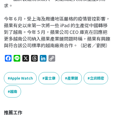
求。
今年 6 月，受上海及周邊地區嚴格的疫情管控影響，
蘋果有史以來第一次將一些 iPad 的生產從中國轉移
到了越南。今年 5 月，蘋果公司 CEO 庫克在回應把
更多越南公司納入蘋果產業鏈問題時稱，蘋果有興趣
與符合該公司標準的越南廠商合作。（記者／劉閔）
F
L
X
T
L
C
a
i
h
i
o
c
n
r
n
p
e
e
e
k
y
Apple Watch
富士康
產業鏈
立訊精密
b
a
e
L
o
d
d
i
越南
o
s
I
n
k
n
k
推薦工作