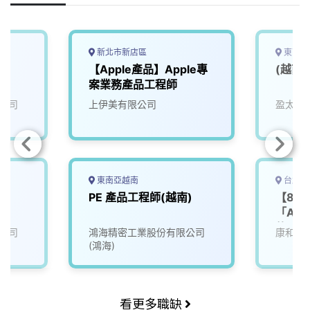
新北市新店區
東南亞
【Apple產品】Apple專
(越南
案業務產品工程師
公司
上伊美有限公司
盈太企
東南亞越南
台北市
PE 產品工程師(越南)
【8/
「AI
軟體設
公司
鴻海精密工業股份有限公司
康和綜
(鴻海)
看更多職缺