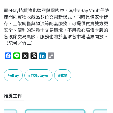
而eBay持續強化驗證與保險庫，其中eBay Vault保險
庫開創實物收藏品數位交易新模式，同時具備安全儲
存、上架銷售與物流等配套服務，可提供買賣雙方更
安全、便利的球員卡交易環境，不用擔心高價卡牌的
各環節交易風險，服務也將於全球各市場陸續開放。
（記者／竹二）
F
L
X
T
L
C
a
i
h
i
o
c
n
r
n
p
e
e
e
k
y
eBay
TCGplayer
收購
b
a
e
L
o
d
d
i
o
s
I
n
推薦工作
k
n
k