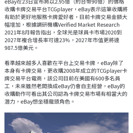
eBay在23日宣布將以2.95億（約台幣90億）的價格
c
n
r
n
p
收購卡牌交易平台TCGplayer，eBay表示這筆收購將
e
e
e
k
y
有助於更好地服務卡牌愛好者，目前卡牌交易金額大
b
a
e
L
幅增加，根據調研機構Verified Market Research
o
d
d
i
2021年8月報告指出，全球光是球員卡市場2020到
o
s
I
n
2027年複合增長率可達23%，2027年市值更將達
k
n
k
987.5億美元。
看準越來越多人喜歡在平台上交易卡牌，eBay除了
本身有卡牌交易，更收購2008年成立的TCGplayer卡
牌交易平台電商，該公司目前在美國有600多名員
工，未來雖然老闆換成eBay仍會自主經營，eBay的
收購動作可看出其公司認為卡牌交易市場有相當大的
潛力，eBay想坐穩龍頭角色。