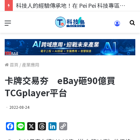
科技人的經驗傳承地！在 Pei Pei 科技專區，與學弟妹交流最硬核的技術
首頁
/
產業應用
卡牌交易夯 eBay砸90億買
TCGplayer平台
2022-08-24
F
L
X
T
L
C
a
i
h
i
o