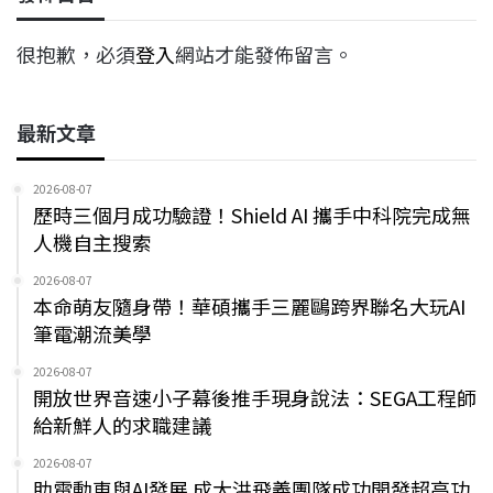
很抱歉，必須
登入
網站才能發佈留言。
最新文章
2026-08-07
歷時三個月成功驗證！Shield AI 攜手中科院完成無
人機自主搜索
2026-08-07
本命萌友隨身帶！華碩攜手三麗鷗跨界聯名大玩AI
筆電潮流美學
2026-08-07
開放世界音速小子幕後推手現身說法：SEGA工程師
給新鮮人的求職建議
2026-08-07
助電動車與AI發展 成大洪飛義團隊成功開發超高功