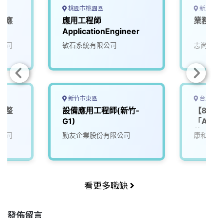
桃園市桃園區
新北市
業應
應用工程師
業務產
師
ApplicationEngineer
公司
敏石系統有限公司
志尚儀
新竹市東區
台北市
電整
設備應用工程師(新竹-
【8/
G1)
「AI
軟體設
公司
勤友企業股份有限公司
康和綜
看更多職缺
發佈留言