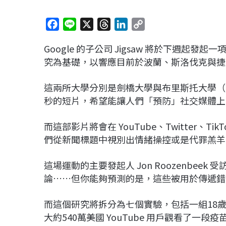
F
L
X
T
L
C
a
i
h
i
o
Google 的子公司 Jigsaw 將於下週
c
n
r
n
p
究為基礎，以響應目前於波蘭、斯洛伐克與捷
e
e
e
k
y
b
a
e
L
這兩所大學分別是劍橋大學與布里斯托大學（Bristol
o
d
d
i
秒的短片，希望能讓人們「預防」社交媒體上
o
s
I
n
k
n
k
而這部影片將會在 YouTube、Twitter、Ti
們從新聞標題中視別出情緒操控或是代罪羔羊
這場運動的主要發起人 Jon Roozenbe
論……但你能夠預測的是，這些被用於傳遞錯
而這個研究將拆分為七個實驗，包括一組18歲以上在
大約540萬美國 YouTube 用戶觀看了一段