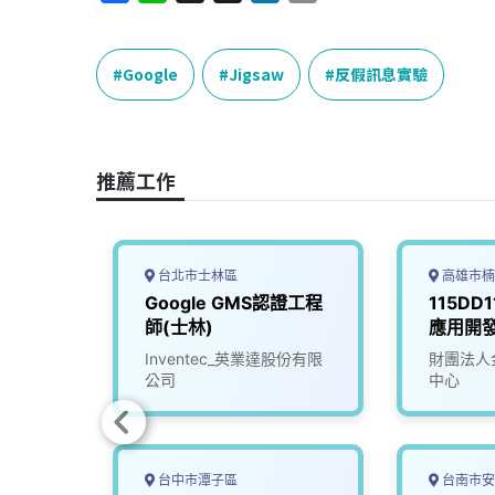
a
i
h
i
o
c
n
r
n
p
e
e
e
k
y
Google
Jigsaw
反假訊息實驗
b
a
e
L
o
d
d
i
o
s
I
n
推薦工作
k
n
k
台北市士林區
高雄市楠
Google GMS認證工程
115DD
neer
師(士林)
應用開
Inventec_英業達股份有限
財團法人
公司
中心
台中市潭子區
台南市安