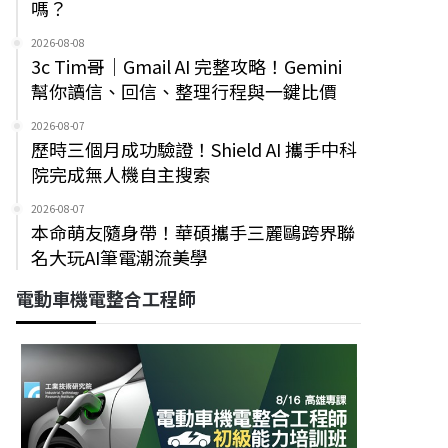
嗎？
2026-08-08
3c Tim哥｜Gmail AI 完整攻略！Gemini
幫你讀信、回信、整理行程與一鍵比價
2026-08-07
歷時三個月成功驗證！Shield AI 攜手中科
院完成無人機自主搜索
2026-08-07
本命萌友隨身帶！華碩攜手三麗鷗跨界聯
名大玩AI筆電潮流美學
電動車機電整合工程師