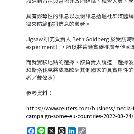
該活動旨在與當地非政府組織、稽查人員、學
具有誤導性的訊息以及假訊息透過社群媒體網
律來防範假訊信息的蔓延。
Jigsaw 研究負責人 Beth Goldberg 
experiment），所以將這類實驗推廣至
而就實驗地點的選擇，該負責人說道「選擇波
和斯洛伐克將成為歐洲其他國家的具實用性的
者／戴偉丞）
參考資料：
https://www.reuters.com/business/media-t
campaign-some-eu-countries-2022-08-24/
F
L
X
T
L
C