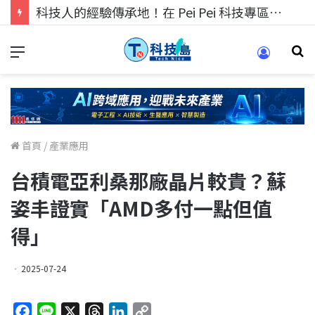
科技人的經驗傳承地！在 Pei Pei 科技專區，與學弟妹交流最硬核的技術
首頁
/
產業應用
台積電亞利桑那廠晶片較貴？蘇
姿丰證實「AMD多付一點但值
得」
2025-07-24
F
L
X
T
L
C