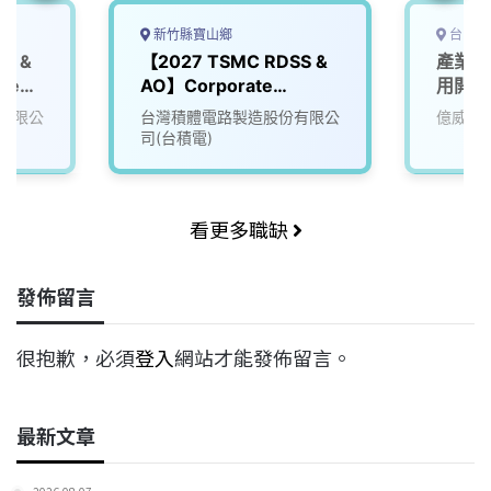
新竹縣寶山鄉
台中市
S &
【2027 TSMC RDSS &
產業應
neer
AO】Corporate
用開發
Planning Organization
有限公
台灣積體電路製造股份有限公
億威電
(CPO)
司(台積電)
看更多職缺
發佈留言
很抱歉，必須
登入
網站才能發佈留言。
最新文章