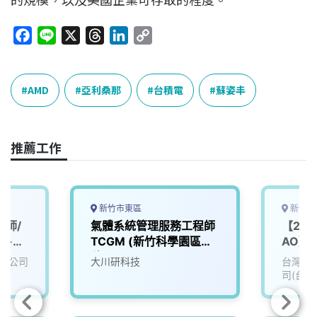
F
L
X
T
L
C
a
i
h
i
o
c
n
r
n
p
e
e
e
k
y
AMD
亞利桑那
台積電
蘇姿丰
b
a
e
L
o
d
d
i
o
s
I
n
推薦工作
k
n
k
新竹市東區
新竹縣
程師/
氣體系統管理服務工程師
【202
科-台
TCGM (新竹科學園區台
AO】Sp
積電tsmc)
Engine
限公司
大川研科技
台灣積
司(台積