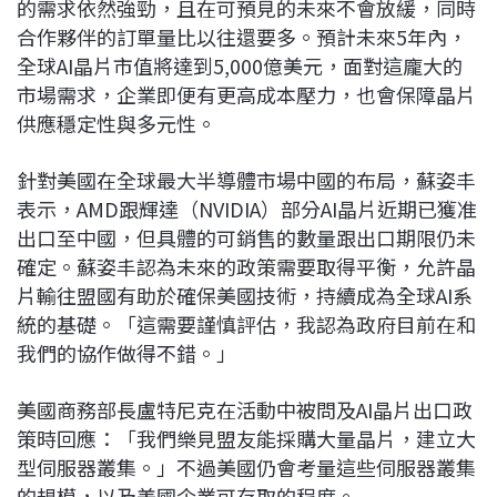
的需求依然強勁，且在可預見的未來不會放緩，同時
合作夥伴的訂單量比以往還要多。預計未來5年內，
全球AI晶片市值將達到5,000億美元，面對這龐大的
市場需求，企業即便有更高成本壓力，也會保障晶片
供應穩定性與多元性。
針對美國在全球最大半導體市場中國的布局，蘇姿丰
表示，AMD跟輝達（NVIDIA）部分AI晶片近期已獲准
出口至中國，但具體的可銷售的數量跟出口期限仍未
確定。蘇姿丰認為未來的政策需要取得平衡，允許晶
片輸往盟國有助於確保美國技術，持續成為全球AI系
統的基礎。「這需要謹慎評估，我認為政府目前在和
我們的協作做得不錯。」
美國商務部長盧特尼克在活動中被問及AI晶片出口政
策時回應：「我們樂見盟友能採購大量晶片，建立大
型伺服器叢集。」不過美國仍會考量這些伺服器叢集
的規模，以及美國企業可存取的程度。