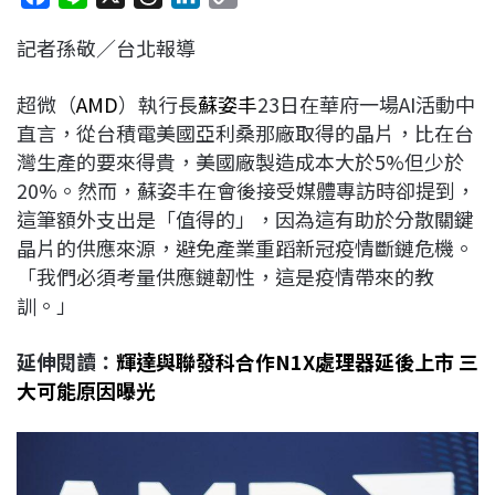
a
i
h
i
o
記者孫敬／台北報導
c
n
r
n
p
e
e
e
k
y
超微（
AMD
）執行長
蘇姿丰
23日在華府一場AI活動中
b
a
e
L
直言，從台積電美國亞利桑那廠取得的晶片，比在台
o
d
d
i
灣生產的要來得貴，美國廠製造成本大於5%但少於
o
s
I
n
20%。然而，蘇姿丰在會後接受媒體專訪時卻提到，
k
n
k
這筆額外支出是「值得的」，因為這有助於分散關鍵
晶片的供應來源，避免產業重蹈新冠疫情斷鏈危機。
「我們必須考量供應鏈韌性，這是疫情帶來的教
訓。」
延伸閱讀：
輝達與聯發科合作N1X處理器延後上市 三
大可能原因曝光