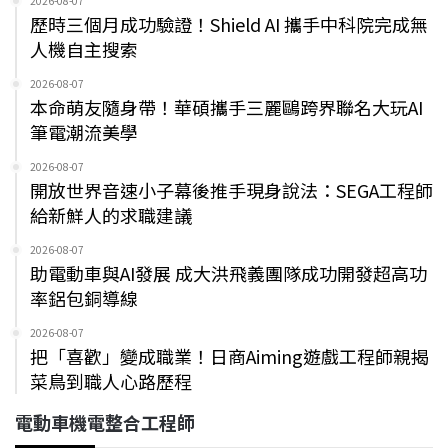
2026-08-07
歷時三個月成功驗證！Shield AI 攜手中科院完成無
人機自主搜索
2026-08-07
本命萌友隨身帶！華碩攜手三麗鷗跨界聯名大玩AI
筆電潮流美學
2026-08-07
開放世界音速小子幕後推手現身說法：SEGA工程師
給新鮮人的求職建議
2026-08-07
助電動車與AI發展 成大洪飛義團隊成功開發超高功
率鋁包銅導線
2026-08-07
把「喜歡」變成職業！日商Aiming遊戲工程師親揭
菜鳥到職人心路歷程
電動車機電整合工程師