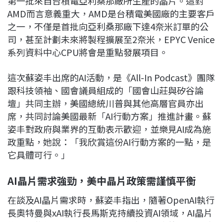
第一批來自台積電亞利桑那廠所生產的晶片。這對
AMD而言意義重大，AMD是台積電美國廠的主要客戶
之一，不僅是首批向亞利桑那廠下達4奈米訂單的公
司，甚至計劃未來將製程擴展至2奈米，EPYC Venice
系列資料中心CPU將會是重點發展項目。
這次蘇姿丰出席的AI活動，是《All-In Podcast》團隊
跟科技領袖、國會議員組成的「國會山莊與矽谷論
壇」共同主辦，美國總統川普與其他高層官員亦出
席，共同討論美國最新「AI行動方案」推進計畫。蘇
姿丰對政府與業界的互動表示歡迎，並樂見AI成為施
政重點，她說：「我欣賞這份AI行動方案的一點，是
它具體可行。」
AI晶片需求強勁，美中晶片政策需謹慎平衡
在談及AI晶片需求時，蘇姿丰指出，隨著OpenAI執行
長奧特曼與xAI執行長馬斯克持續投資AI領域，AI晶片