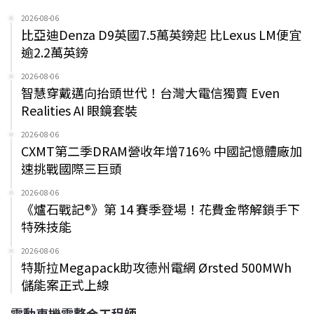
2026-08-06
比亞迪Denza D9英國7.5萬英鎊起 比Lexus LM便宜
逾2.2萬英鎊
2026-08-06
智慧穿戴邁向抬頭世代！台灣大電信獨賣 Even
Realities AI 眼鏡套裝
2026-08-06
CXMT第二季DRAM營收年增716% 中國記憶體廠加
速挑戰國際三巨頭
2026-08-06
《爐石戰記®》第 14 賽季登場！花費金幣解鎖手下
特殊技能
2026-08-06
特斯拉Megapack助攻德州電網 Ørsted 500MWh
儲能案正式上線
電動車機電整合工程師