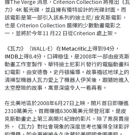
據The Verge 消息，Criterion Collection 將推出《瓦
力》4K 藍光碟，並且擁有獨特設計的光碟封面。而
該電影是第一部引入該系列的迪士尼/ 皮克斯電影，
也是 Criterion Collection 選擇的少數動畫電影之
一，並將於今年11 月22 日從Criterion 處上架。
《瓦力》（WALL-E）在
Metacritic
上得到94分，
IMDB
上得8.4分，口碑極佳，是2008年一部由皮克斯
動畫工作室製作、華特迪士尼影片發行的電腦動畫科
幻電影，由安德魯·史丹頓編導。故事描述地球上的
清掃型機器人瓦力愛上了機器人伊芙後，跟隨她進入
太空歷險的故事，寓意深遠令人一看再看。
在北美地區於2008年6月27日上映，開片首日即賺進
2310萬美元，首周賺進6300萬美元榮登冠軍，是皮
克斯動畫史上第三高開片紀錄的影片。除了票房賣座
外，《瓦力》對社會現象的深度思考也獲得全球影評
的讚譽，如今更被被永久收藏於美國國會圖書館。