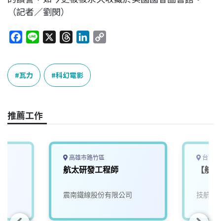
（記者／劉閔）
F
L
X
T
L
C
a
i
h
i
o
c
n
r
n
p
e
e
e
k
y
瓦力
科幻電影
b
a
e
L
o
d
d
i
o
s
I
n
推薦工作
k
n
k
高雄市路竹區
台南市
航太研發工程師
【航太
震南鐵線股份有限公司
技航科