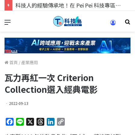
科技人找工作，就到TECH+ 科技專區!
首頁
/
產業應用
瓦力再紅一次 Criterion
Collection選入經典電影
2022-09-13
F
L
X
T
L
C
a
i
h
i
o