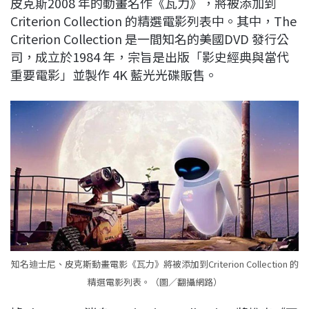
皮克斯2008 年的動畫名作《瓦力》，將被添加到
c
n
r
n
p
Criterion Collection 的精選電影列表中。其中，The
e
e
e
k
y
Criterion Collection 是一間知名的美國DVD 發行公
b
a
e
L
司，成立於1984 年，宗旨是出版「影史經典與當代
o
d
d
i
重要電影」並製作 4K 藍光光碟販售。
o
s
I
n
k
n
k
知名迪士尼、皮克斯動畫電影《瓦力》將被添加到Criterion Collection 的
精選電影列表。（圖／翻攝網路）