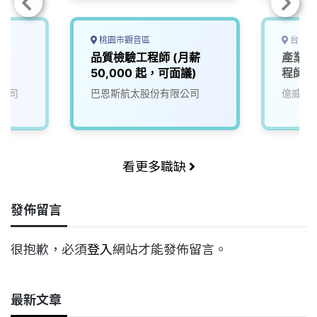
桃園市觀音區
台中市
師
品質檢驗工程師 (月薪
產業應
50,000 起，可面議)
程師
公司
巴恩斯航太股份有限公司
億威電
看更多職缺
發佈留言
很抱歉，必須
登入
網站才能發佈留言。
最新文章