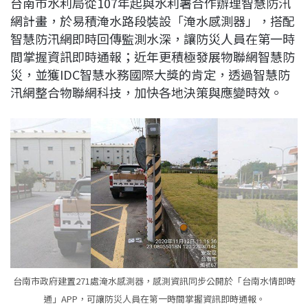
台南市水利局從107年起與水利署合作辦理智慧防汛
c
n
r
n
p
網計畫，於易積淹水路段裝設「淹水感測器」，搭配
e
e
e
k
y
智慧防汛網即時回傳監測水深，讓防災人員在第一時
b
a
e
L
間掌握資訊即時通報；近年更積極發展物聯網智慧防
o
d
d
i
災，並獲IDC智慧水務國際大獎的肯定，透過智慧防
o
s
I
n
汛網整合物聯網科技，加快各地決策與應變時效。
k
n
k
台南市政府建置271處淹水感測器，感測資訊同步公開於「台南水情即時
通」APP，可讓防災人員在第一時間掌握資訊即時通報。