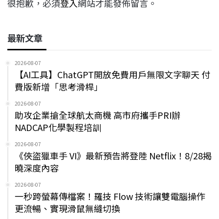
很抱歉，必須
登入
網站才能發佈留言。
最新文章
2026-08-07
【AI工具】ChatGPT開放免費用戶無限文字聊天 付
費版新增「思考滑桿」
2026-08-07
助攻企業搶全球航太商機 高市府攜手PRI辦
NADCAP化學製程培訓
2026-08-07
《俠盜獵車手 VI》最新預告將登陸 Netflix！8/28揭
曉深度內容
2026-08-07
一秒跨螢幕傳檔案！羅技 Flow 技術讓雙電腦操作
更流暢、實現滑鼠無縫切換