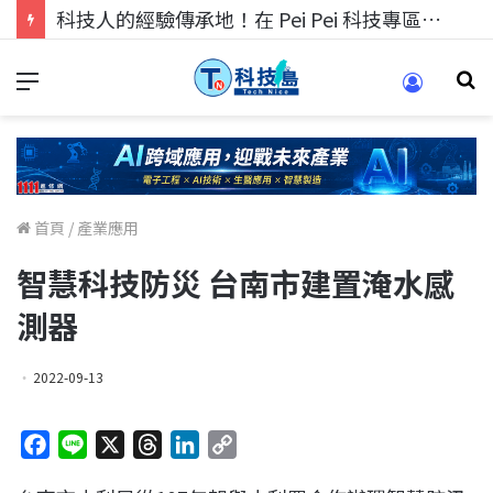
科技人的經驗傳承地！在 Pei Pei 科技專區，與學弟妹交流最硬核的技術
首頁
/
產業應用
智慧科技防災 台南市建置淹水感
測器
2022-09-13
F
L
X
T
L
C
a
i
h
i
o