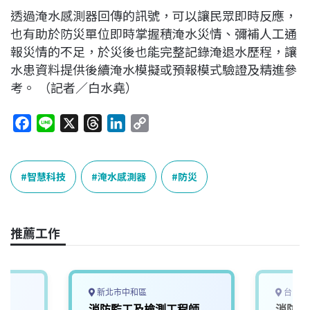
透過淹水感測器回傳的訊號，可以讓民眾即時反應，
也有助於防災單位即時掌握積淹水災情、彌補人工通
報災情的不足，於災後也能完整記錄淹退水歷程，讓
水患資料提供後續淹水模擬或預報模式驗證及精進參
考。 （記者／白水堯）
F
L
X
T
L
C
a
i
h
i
o
c
n
r
n
p
e
e
e
k
y
智慧科技
淹水感測器
防災
b
a
e
L
o
d
d
i
o
s
I
n
推薦工作
k
n
k
新北市中和區
台中市
師
消防監工及檢測工程師
消防配