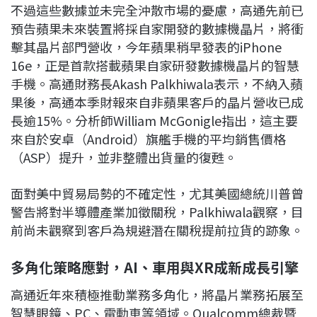
不過這些數據並未完全沖散市場的憂慮，高通先前已
預告蘋果未來裝置將採自家開發的數據機晶片，將衝
擊其晶片部門營收，今年蘋果稍早發表的iPhone
16e，正是首款搭載蘋果自家研發數據機晶片的智慧
手機。高通財務長Akash Palkhiwala表示，不納入蘋
果後，高通本季財報來自非蘋果客戶的晶片營收已成
長逾15%。分析師William McGonigle指出，這主要
來自於安卓（Android）旗艦手機的平均銷售價格
（ASP）提升，並非整體出貨量的復甦。
面對美中貿易局勢的不確定性，尤其美國總統川普曾
警告將對半導體產業加徵關稅，Palkhiwala觀察，目
前尚未觀察到客戶為規避潛在關稅提前拉貨的跡象。
多角化策略應對，AI、車用與XR成新成長引擎
高通近年來積極推動業務多角化，將晶片業務拓展至
智慧眼鏡、PC、電動車等領域。Qualcomm總裁暨