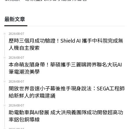
最新文章
2026-08-07
歷時三個月成功驗證！Shield AI 攜手中科院完成無
人機自主搜索
2026-08-07
本命萌友隨身帶！華碩攜手三麗鷗跨界聯名大玩AI
筆電潮流美學
2026-08-07
開放世界音速小子幕後推手現身說法：SEGA工程師
給新鮮人的求職建議
2026-08-07
助電動車與AI發展 成大洪飛義團隊成功開發超高功
率鋁包銅導線