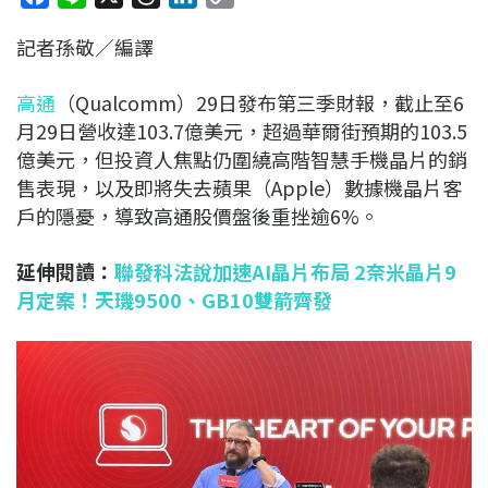
a
i
h
i
o
記者孫敬／編譯
c
n
r
n
p
e
e
e
k
y
高通
（Qualcomm）29日發布第三季財報，截止至6
b
a
e
L
月29日營收達103.7億美元，超過華爾街預期的103.5
o
d
d
i
億美元，但投資人焦點仍圍繞高階智慧手機晶片的銷
o
s
I
n
售表現，以及即將失去蘋果（Apple）數據機晶片客
k
n
k
戶的隱憂，導致高通股價盤後重挫逾6%。
延伸閱讀：
聯發科法說加速AI晶片布局 2奈米晶片9
月定案！天璣9500、GB10雙箭齊發