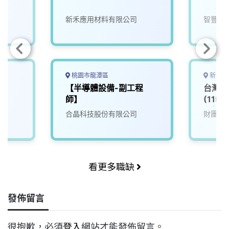
新禾應用材料有限公司
智豐科
桃園市龍潭區
新竹市
【半導體設備-副工程
台灣半
師】
(115
程師_
合晶科技股份有限公司
財團法
看更多職缺
發佈留言
很抱歉，必須
登入
網站才能發佈留言。