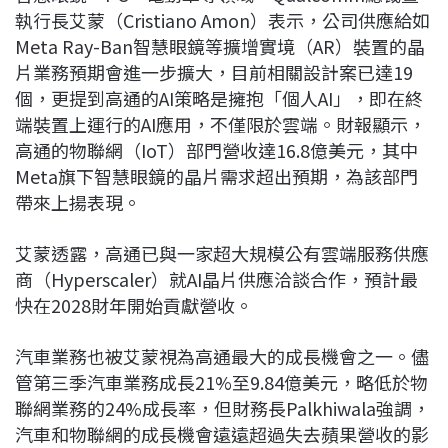
執行長艾蒙（Cristiano Amon）表示，公司供應給如
Meta Ray-Ban智慧眼鏡等擴增實境（AR）裝置的晶
片業務預期會進一步擴大，目前相關設計案已達19
個，更提到高通的AI策略是擁抱「個人AI」，即在終
端裝置上運行的AI應用，不僅限於雲端。財報顯示，
高通的物聯網（IoT）部門營收達16.8億美元，其中
Meta旗下智慧眼鏡的晶片需求超出預期，為該部門
帶來上揚表現。
艾蒙透露，高通已與一家超大規模公有雲端服務供應
商（Hyperscaler）就AI晶片供應洽談合作，預計最
快在2028財年開始貢獻營收。
汽車業務也被艾蒙視為高通最大的成長機會之一。儘
管第三季汽車業務成長21%至9.84億美元，略低於物
聯網業務的24%成長率，但財務長Palkhiwala強調，
汽車和物聯網的成長機會遠遠超過失去蘋果營收的影