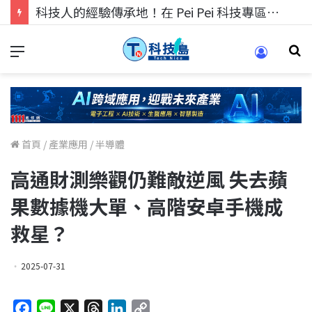
科技人的經驗傳承地！在 Pei Pei 科技專區，與學弟妹交流最硬核的技術
首頁
/
產業應用
/
半導體
高通財測樂觀仍難敵逆風 失去蘋
果數據機大單、高階安卓手機成
救星？
2025-07-31
F
L
X
T
L
C