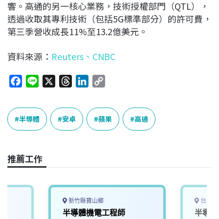
響。高通的另一核心業務，技術授權部門（QTL），
透過收取其專利技術（包括5G標準部分）的許可費，
第三季營收成長11%至13.2億美元。
資料來源：
Reuters
、
CNBC
F
L
X
T
L
C
a
i
h
i
o
c
n
r
n
p
e
e
e
k
y
半導體
安卓
蘋果
高通
b
a
e
L
o
d
d
i
o
s
I
n
推薦工作
k
n
k
新竹縣寶山鄉
台北市
半導體機電工程師
半導體