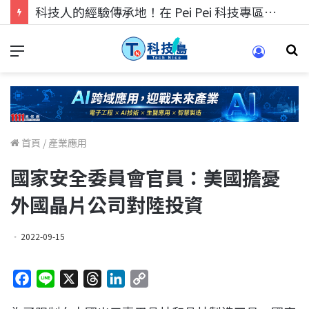
科技人找工作，就到TECH+ 科技專區!
首頁
/
產業應用
國家安全委員會官員：美國擔憂
外國晶片公司對陸投資
2022-09-15
F
L
X
T
L
C
a
i
h
i
o