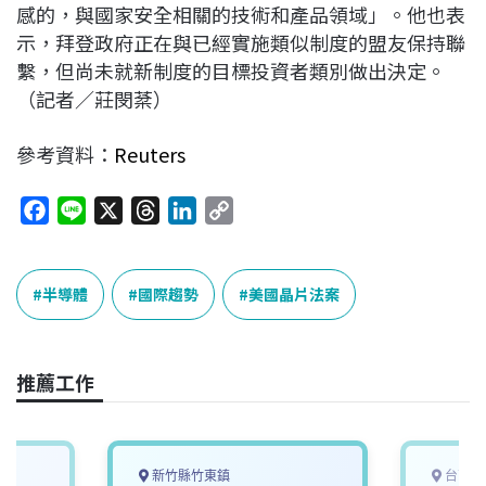
感的，與國家安全相關的技術和產品領域」。他也表
示，拜登政府正在與已經實施類似制度的盟友保持聯
繫，但尚未就新制度的目標投資者類別做出決定。
（記者／莊閔棻）
參考資料：
Reuters
F
L
X
T
L
C
a
i
h
i
o
c
n
r
n
p
e
e
e
k
y
半導體
國際趨勢
美國晶片法案
b
a
e
L
o
d
d
i
o
s
I
n
推薦工作
k
n
k
新竹縣竹東鎮
台南市