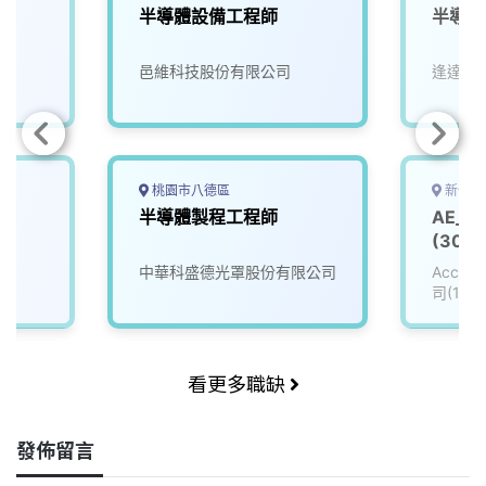
師
半導體設備工程師
半導體
邑維科技股份有限公司
逢達能
桃園市八德區
新竹縣
工
半導體製程工程師
AE_
(3008
中華科盛德光罩股份有限公司
Accu
司(111
看更多職缺
發佈留言