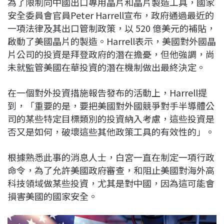
為了限制向中國出口專用晶片和晶片製造工具，國家
c
n
r
n
p
安全委員會官員Peter Harrell宣布，政府通過最近的
e
e
e
k
y
一項法律及其出口管制政策，以 520 億美元的補貼，
b
a
e
L
啟動了美國晶片的製造。Harrell表示，美國對外國晶
o
d
d
i
片公司的投資是拜登政府的潛在擔憂，但他強調，尚
o
s
I
n
未就監管美國在華投資的潛在機制做出最終決定。
k
n
k
在一個對外投資措施報告發布的活動上，Harrell提
到，「重要的是，要把美國對外國競爭對手半導體公
司的某些特定目標類別的投資納入考慮，這些投資是
否又是如何，破壞這些其他政策工具的有效性的」。
根據熟悉此事的消息人士，白宮一直在制定一項行政
命令，為了允許美國政府審查，和阻止美國對海外高
科技領域做某些投資，尤其是對中國，因為這可能會
損害美國的國家安全。