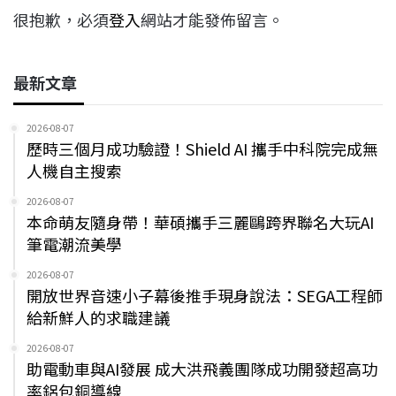
很抱歉，必須
登入
網站才能發佈留言。
最新文章
2026-08-07
歷時三個月成功驗證！Shield AI 攜手中科院完成無
人機自主搜索
2026-08-07
本命萌友隨身帶！華碩攜手三麗鷗跨界聯名大玩AI
筆電潮流美學
2026-08-07
開放世界音速小子幕後推手現身說法：SEGA工程師
給新鮮人的求職建議
2026-08-07
助電動車與AI發展 成大洪飛義團隊成功開發超高功
率鋁包銅導線