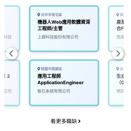
台中市南屯區
高雄市
師
機器人Web應用軟體資深
產業應
工程師/主管
合FA
電科技
上銀科技股份有限公司
億威電
桃園市桃園區
台北市
P｜2
應用工程師
生成式
ApplicationEngineer
（GenA
LLM／
限公司
敏石系統有限公司
網訊電
看更多職缺