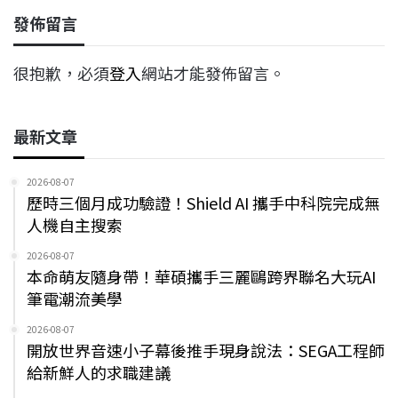
發佈留言
很抱歉，必須
登入
網站才能發佈留言。
最新文章
2026-08-07
歷時三個月成功驗證！Shield AI 攜手中科院完成無
人機自主搜索
2026-08-07
本命萌友隨身帶！華碩攜手三麗鷗跨界聯名大玩AI
筆電潮流美學
2026-08-07
開放世界音速小子幕後推手現身說法：SEGA工程師
給新鮮人的求職建議