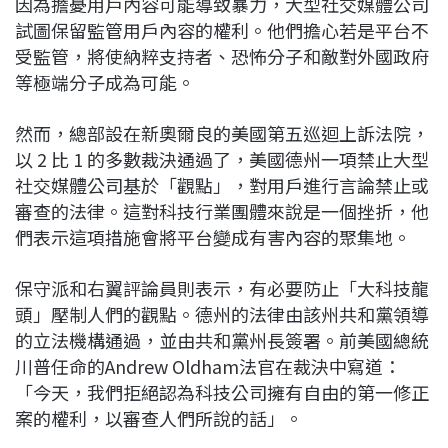
因為擔憂用戶內容可能導致暴力，大型社交媒體公司
c
n
r
n
p
試圖保留監管用戶內容的權利。他們擔心若是平台不
e
e
e
k
y
受監管，將使納粹支持者、恐怖分子和敵對外國政府
b
a
e
L
等極端分子成為可能。
o
d
d
i
o
s
I
n
然而，總部設在新奧爾良的美國第五巡迴上訴法院，
k
n
k
以 2 比 1 的多數裁決通過了，美國德州一項禁止大型
社交媒體公司基於「觀點」，對用戶進行言論禁止或
審查的法律。這對科技行業團體來說是一個挫折，他
們表示這項措施會將平台變成有害內容的聚集地。
保守派和右翼評論員則表示，有必要防止「大科技龍
頭」壓制人們的觀點。德州的法律由該州共和黨領導
的立法機構通過，並由共和黨州長簽署。前美國總統
川普任命的Andrew Oldham法官在裁決中寫道：
「今天，我們拒絕認為科技公司擁有自由的第一修正
案的權利，以審查人們所說的話」。