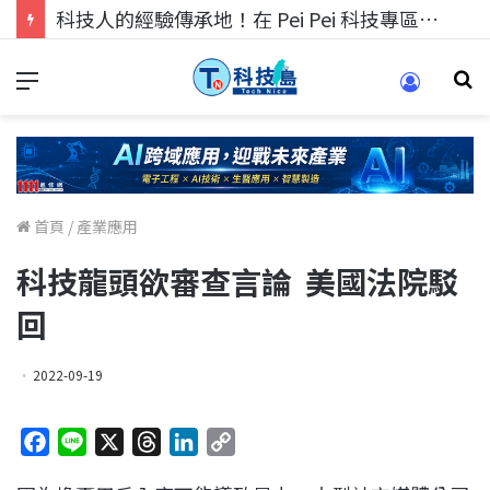
科技人的經驗傳承地！在 Pei Pei 科技專區，與學弟妹交流最硬核的技術
首頁
/
產業應用
科技龍頭欲審查言論 美國法院駁
回
2022-09-19
F
L
X
T
L
C
a
i
h
i
o