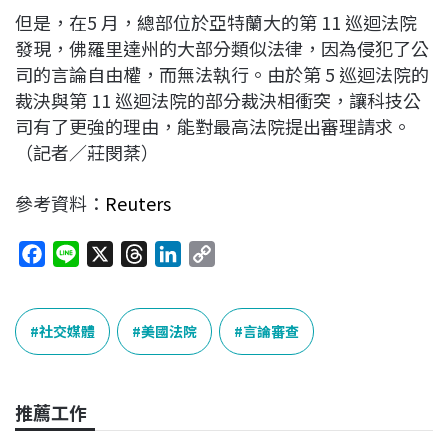
但是，在5 月，總部位於亞特蘭大的第 11 巡迴法院
發現，佛羅里達州的大部分類似法律，因為侵犯了公
司的言論自由權，而無法執行。由於第 5 巡迴法院的
裁決與第 11 巡迴法院的部分裁決相衝突，讓科技公
司有了更強的理由，能對最高法院提出審理請求。
（記者／莊閔棻）
參考資料：
Reuters
F
L
X
T
L
C
a
i
h
i
o
c
n
r
n
p
e
e
e
k
y
社交媒體
美國法院
言論審查
b
a
e
L
o
d
d
i
o
s
I
n
推薦工作
k
n
k