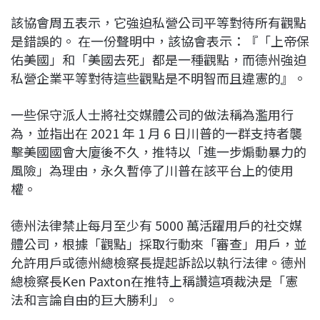
該協會周五表示，它強迫私營公司平等對待所有觀點
是錯誤的。 在一份聲明中，該協會表示：『「上帝保
佑美國」和「美國去死」都是一種觀點，而德州強迫
私營企業平等對待這些觀點是不明智而且違憲的』。
一些保守派人士將社交媒體公司的做法稱為濫用行
為，並指出在 2021 年 1 月 6 日川普的一群支持者襲
擊美國國會大廈後不久，推特以「進一步煽動暴力的
風險」為理由，永久暫停了川普在該平台上的使用
權。
德州法律禁止每月至少有 5000 萬活躍用戶的社交媒
體公司，根據「觀點」採取行動來「審查」用戶，並
允許用戶或德州總檢察長提起訴訟以執行法律。德州
總檢察長Ken Paxton在推特上稱讚這項裁決是「憲
法和言論自由的巨大勝利」。