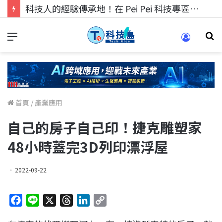
科技人的經驗傳承地！在 Pei Pei 科技專區，與學弟妹交流最硬核的技術
首頁
/
產業應用
自己的房子自己印！捷克雕塑家
48小時蓋完3D列印漂浮屋
2022-09-22
F
L
X
T
L
C
a
i
h
i
o