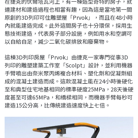
在捷克的伏爾塔瓦河上，有一棟造型奇
特的房子，就
c
n
r
n
p
連建材和建造過程也相當有趣，因為這是當地第一間
e
e
e
k
y
原創的3D列印可住雕塑屋「Prvok」，而且在48小時
b
a
e
L
內就能建造完成。此外這間房子也十分環保，採用生
o
d
d
i
態技術建造，代表房子部分設施，例如用水和空調可
o
s
I
n
以自給自足，減少二氧化碳排放和廢棄物。
k
n
k
這棟3D列印房屋「Prvok」由捷克一家專門從事3D
列印的雕塑建築工作室「Scolpt」設計，並利用機器
手臂噴出由奈米聚丙烯複合材料、塑化劑和促凝劑組
成的混凝土建造而成。這款混凝土能在24小時後硬化
至和典型住宅地基相同的標準硬度25MPa，28天後硬
度甚至可達65MPa，和橋樑相同，而機器手臂每秒可
建造15公分高，比傳統建造速度快上七倍。