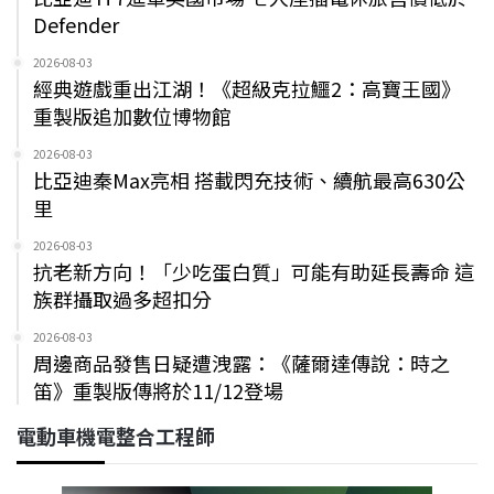
Defender
2026-08-03
經典遊戲重出江湖！《超級克拉鱷2：高寶王國》
重製版追加數位博物館
2026-08-03
比亞迪秦Max亮相 搭載閃充技術、續航最高630公
里
2026-08-03
抗老新方向！「少吃蛋白質」可能有助延長壽命 這
族群攝取過多超扣分
2026-08-03
周邊商品發售日疑遭洩露：《薩爾達傳說：時之
笛》重製版傳將於11/12登場
電動車機電整合工程師