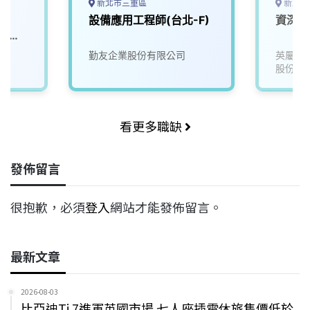
新北市三重區
新北市
師
設備應用工程師(台北-F)
資深設
r｜
G）
勤友企業股份有限公司
英屬維
股份有
看更多職缺
發佈留言
很抱歉，必須
登入
網站才能發佈留言。
最新文章
2026-08-03
比亞迪Ti 7進軍英國市場 七人座插電休旅售價低於