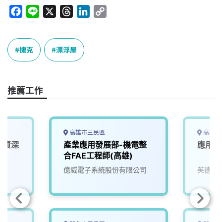
F
L
X
T
L
C
a
i
h
i
o
c
n
r
n
p
e
e
e
k
y
捷克
漂浮屋
b
a
e
L
o
d
d
i
o
s
I
n
推薦工作
k
n
k
高雄市三民區
高雄市
體資深
產業應用發展部-機電整
應用工
合FAE工程師(高雄)
億威電子系統股份有限公司
英德睿