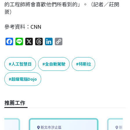
的工程師將會喜歡他們所看到的」。（記者／莊閔
棻）
參考資料：
CNN
F
L
X
T
L
C
a
i
h
i
o
c
n
r
n
p
e
e
e
k
y
人工智慧日
全自動駕駛
特斯拉
b
a
e
L
o
d
d
i
超級電腦Dojo
o
s
I
n
k
n
k
推薦工作
新北市汐止區
新北市