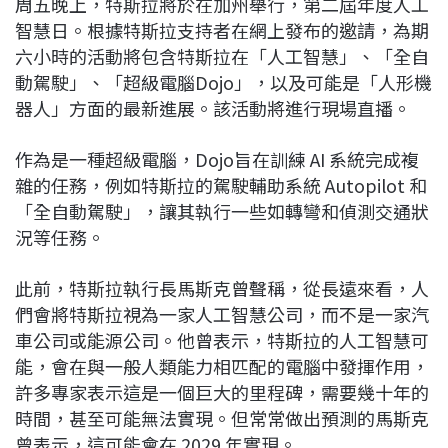
周五晚上，特斯拉將於在加州舉行，第二屆年度人工
c
n
r
n
p
智慧日。根據特斯拉支持者在網上發布的邀請，為期
e
e
e
k
y
六小時的活動將包含特斯拉在「人工智慧」、「全自
b
a
e
L
動駕駛」、「超級電腦Dojo」，以及可能是「人形機
o
d
d
i
器人」方面的最新進展。該活動將進行現場直播。
o
s
I
n
k
n
k
作為是一種超級電腦，Dojo旨在訓練 AI 系統完成複
雜的任務，例如特斯拉的駕駛輔助系統 Autopilot 和
「全自動駕駛」，讓其執行一些如轉彎和偵測交通狀
況等任務。
此前，特斯拉執行長馬斯克曾聲稱，從長遠來看，人
們會將特斯拉視為一家人工智慧公司，而不是一家汽
車公司或能源公司。他曾表示，特斯拉的人工智慧可
能，會在與一般人類能力相匹配的電腦中發揮作用，
許多專家表示這是一個巨大的里程碑，需要幾十年的
時間，甚至可能無法實現。但常常做出預測的馬斯克
曾表示，這可能會在 2029 年實現。