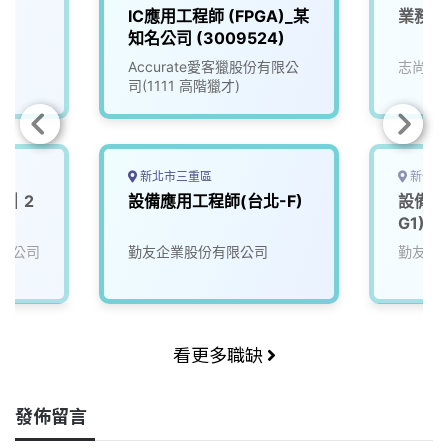
IC應用工程師 (FPGA)_某
業務產
知名公司 (3009524)
Accurate愛客獵股份有限公
志尚儀
司(1111 高階獵才)
新北市三重區
新竹市
P｜2
設備應用工程師(台北-F)
設備應
G1)
限公司
勤友企業股份有限公司
勤友企
看更多職缺
發佈留言