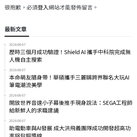
很抱歉，必須
登入
網站才能發佈留言。
最新文章
2026-08-07
歷時三個月成功驗證！Shield AI 攜手中科院完成無
人機自主搜索
2026-08-07
本命萌友隨身帶！華碩攜手三麗鷗跨界聯名大玩AI
筆電潮流美學
2026-08-07
開放世界音速小子幕後推手現身說法：SEGA工程師
給新鮮人的求職建議
2026-08-07
助電動車與AI發展 成大洪飛義團隊成功開發超高功
率鋁包銅導線