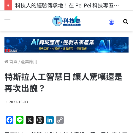
科技人的經驗傳承地！在 Pei Pei 科技專區，與學弟妹交流最硬核的技術
首頁
/
產業應用
特斯拉人工智慧日 讓人驚嘆還是
再次出醜？
2022-10-03
F
L
X
T
L
C
a
i
h
i
o