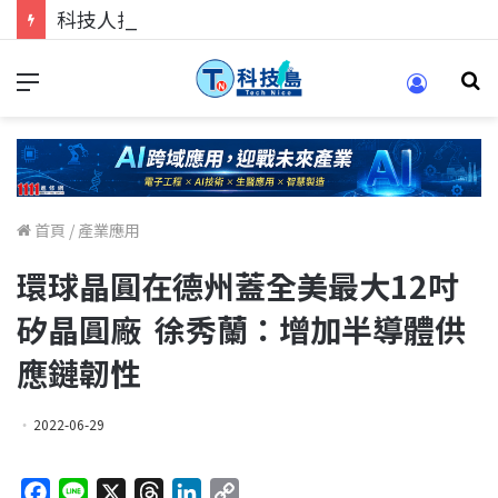
科技人找工作，就到TECH+ 科技專區!
首頁
/
產業應用
環球晶圓在德州蓋全美最大12吋
矽晶圓廠 徐秀蘭：增加半導體供
應鏈韌性
2022-06-29
F
L
X
T
L
C