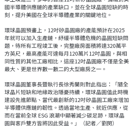
國半導體供應鏈的產業缺口，並在全球晶圓短缺的時
刻，提升美國在全球半導體產業的關鍵地位。
環球晶圓預畫上，12吋矽晶圓廠的產能預計在2025
年就可以加入生產鏈，紓緩半導體危機的晶圓短缺問
題，待所有工程竣工後，完整廠房面積將達320萬平
方英尺，最高產能可達每月120萬片12吋晶圓，與相
同性質的其他工廠相比，這座12吋晶圓廠不僅是全美
最大、更是世界數一數二的大型廠房之一。
環球晶圓董事長暨執行長徐秀蘭則對此指出：「隨全
球晶片短缺和地緣政治隱憂持續，環球晶圓值此時機
建設先進節點、當代最創新的12吋矽晶圓工廠來增加
半導體供應鏈的韌性。透過當地生產、就近供應，從
而在當前全球 ESG 浪潮中顯著減少碳足跡，環球晶
圓與客戶雙方皆將因此受益。」（記者／劉閔）