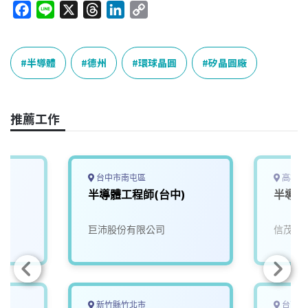
F
L
X
T
L
C
a
i
h
i
o
c
n
r
n
p
e
e
e
k
y
半導體
德州
環球晶圓
矽晶圓廠
b
a
e
L
o
d
d
i
o
s
I
n
推薦工作
k
n
k
台中市南屯區
高雄市
程
半導體工程師(台中)
半導體
巨沛股份有限公司
信茂科
新竹縣竹北市
台南市