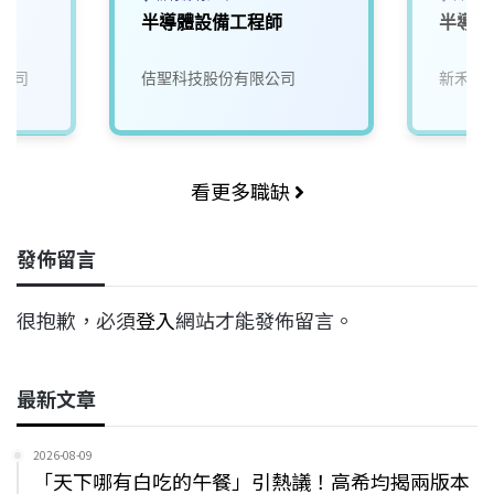
員
半導體設備工程師
半導體
公司
佶聖科技股份有限公司
新禾應
看更多職缺
發佈留言
很抱歉，必須
登入
網站才能發佈留言。
最新文章
2026-08-09
「天下哪有白吃的午餐」引熱議！高希均揭兩版本