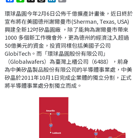
a
i
h
i
o
環球晶圓今年2月6日公佈千億擴產計畫後，近日終於
c
n
r
n
p
宣布將在美國德州謝爾曼市(Sherman, Texas, USA)
e
e
e
k
y
興建全新12吋矽晶圓廠 ，除了能夠為謝爾曼市帶來
b
a
e
L
1000 多個新工作機會外，更為德州的經濟注入超過
o
d
d
i
50億美元的資金，投資同樣包括美國子公司
o
s
I
n
GlobiTech。而「環球晶圓股份有限公司」
k
n
k
（Globalwafers）為臺灣上櫃公司（6488），前身
為中美矽晶製品股份有限公司的半導體事業處，中美
矽晶於2011年10月1日完成企業體的獨立分割，正式
將半導體事業處分割獨立而成。