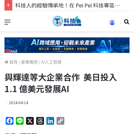
科技人的經驗傳承地！在 Pei Pei 科技專區，與學弟妹交流最硬核的技術
首頁
/
產業應用
/
AI人工智慧
與輝達等大企業合作 美日投入
1.1 億美元發展AI
2024-04-14
F
L
X
T
L
C
a
i
h
i
o