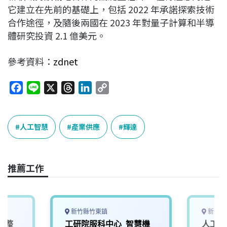
它建立在先前的基礎上，包括 2022 年承諾探索技術
合作途徑，及隨後兩國在 2023 年對量子計算和半導
體研究投資 2.1 億美元。
參考資料：
zdnet
F
L
X
T
L
C
a
i
h
i
o
c
n
r
n
p
e
e
e
k
y
人工智慧
產業供應
輝達
b
a
e
L
o
d
d
i
o
s
I
n
推薦工作
k
n
k
新竹縣竹東鎮
新竹市
電整
工研院服科中心_智慧機
人工智