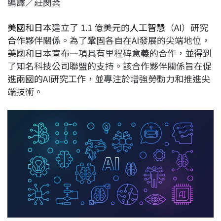
編譯／莊閔棻
c
n
r
n
p
e
e
e
k
y
美國
和
日本
建立了 1.1 億美元的
人工智慧
（AI）研究
b
a
e
L
合作
夥伴關係。為了鞏固各自在AI發展的尖端地位，
o
d
d
i
美國和日本宣布一項具有里程碑意義的合作，並得到
o
s
I
n
了知名科技公司聯盟的支持。該合作夥伴關係旨在促
k
n
k
進兩國的AI研究工作，並專注於增強勞動力和推進尖
端技術。