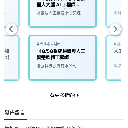
器人大腦 AI 工程師
(A000新竹/台南)
公司
財團法人工業技術研究院
聯發科
台北市內湖區
桃園市
6主機
_4G/5G系統驗證與人工
人工智
XD)
智慧軟體工程師
聯發科技股份有限公司
鴻洺科
看更多職缺
發佈留言