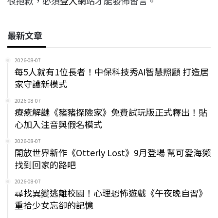
很抱歉，必須
登入
網站才能發佈留言。
最新文章
2026-08-07
每5人就有1位長者！中保科技秀AI智慧照顧 打造居
家守護新模式
2026-08-07
療癒解謎《豬豬探險家》免費試玩版正式釋出！貼
心加入注音與假名模式
2026-08-07
開放世界新作《Otterly Lost》9月登場 幫可愛海獺
找到回家的路吧
2026-08-07
尋找異變逃離校園！心理恐怖遊戲《午夜晚自習》
重拾少女忘卻的記憶