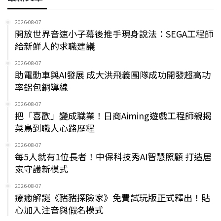
2026-08-07
開放世界音速小子幕後推手現身說法：SEGA工程師
給新鮮人的求職建議
2026-08-07
助電動車與AI發展 成大洪飛義團隊成功開發超高功
率鋁包銅導線
2026-08-07
把「喜歡」變成職業！日商Aiming遊戲工程師親揭
菜鳥到職人心路歷程
2026-08-07
每5人就有1位長者！中保科技秀AI智慧照顧 打造居
家守護新模式
2026-08-07
療癒解謎《豬豬探險家》免費試玩版正式釋出！貼
心加入注音與假名模式