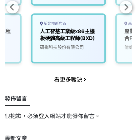
新北市新店區
高雄市
計工程
人工智慧工業級x86主機
產業應
板硬體高級工程師(BXD)
合FA
研揚科技股份有限公司
億威電
看更多職缺
發佈留言
很抱歉，必須
登入
網站才能發佈留言。
最新文章