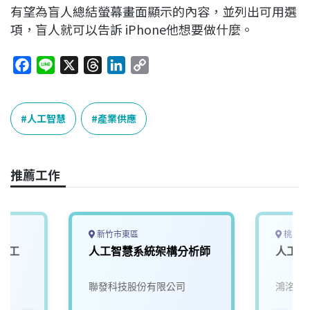
有望為盲人總結螢幕畫面顯示的內容，並列出可用選
項，盲人就可以告訴 iPhone他想要做什麼。
F
L
X
T
L
C
a
i
h
i
o
c
n
r
n
p
e
e
e
k
y
人工智慧
產業供應
b
a
e
L
o
d
d
i
o
s
I
n
推薦工作
k
n
k
新竹市東區
桃園市
與人工
人工智慧系統架構分析師
人工智
聯發科技股份有限公司
鴻洺科