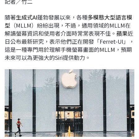
記者／竹二
c
n
r
n
p
e
e
e
k
y
隨著
生成式AI
蓬勃發展以來，各種
多模態大型語言模
b
a
e
L
型
（MLLM）紛紛出現，不過，通用領域的MLLM在
o
d
d
i
解讀螢幕資訊和使用者介面時常常表現不佳。
蘋果
近
o
s
I
n
日公布最新研究，表示他們正在開發「Ferret-UI」，
k
n
k
這是一種專門用於理解手機螢幕畫面的MLLM，預期
未來可以為更強大的Siri提供動力。