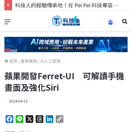
科技人的經驗傳承地！在 Pei Pei 科技專區，與學弟妹交流最硬核的技術
首頁
/
產業應用
/
AI人工智慧
蘋果開發Ferret-UI 可解讀手機
畫面及強化Siri
2024-04-15
F
L
X
T
L
C
a
i
h
i
o