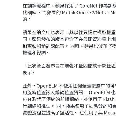
在訓練流程中，蘋果採用了 CoreNet 作為訓
代訓練。 而蘋果的 MobileOne、CVNets、Mob
的。
蘋果在論文中也表示，與以往只提供模型權重
同，蘋果發布的版本包含了在公開資料集上訓
檢查點和預訓練配置。 同時，蘋果也發布將模
推理和微調。
「此次全面發布旨在增強和鞏固開放研究社區
表示。
此外，OpenELM 不使用任何全連接層中的可
用旋轉位置嵌入編碼位置資訊。 OpenELM 
FFN 取代了傳統的前饋網絡，並使用了 Fl
行訓練和推理。 同，蘋果使用了動態分詞和
實驗流程並提高了靈活性。 也使用了與 Meta