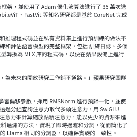
練框架，並使用了 Adam 優化演算法進行了 35 萬次迭
ileViT、FastVit 等知名研究都是基於 CoreNet 完成
和推理程式碼並在私有資料集上進行預訓練的做法不
練和評估語言模型的完整框架，包括 訓練日誌、多個
型轉換為 MLX 庫的程式碼，以便在蘋果設備上進行
，為未來的開放研究工作鋪平道路。」蘋果研究團隊
學習偏移參數，採用 RMSNorm 進行預歸一化，並使
也透過分組查詢注意力取代多頭注意力，用 SwiGLU
ash 注意力來計算縮放點積注意力，能以更少的資源來進
資料過濾的方法，實現了即時過濾和分詞，從而簡化了
 的 Llama 相同的分詞器，以確保實驗的一致性。