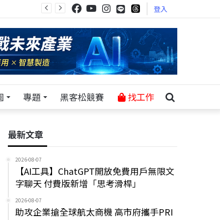
登入
園
專題
黑客松競賽
找工作
最新文章
2026-08-07
【AI工具】ChatGPT開放免費用戶無限文
字聊天 付費版新增「思考滑桿」
2026-08-07
助攻企業搶全球航太商機 高市府攜手PRI