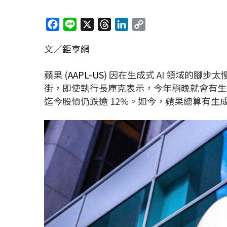
F
L
X
T
L
C
a
i
h
i
o
文／
鉅亨網
c
n
r
n
p
e
e
e
k
y
蘋果 (
AAPL-US
) 因在生成式 AI 領域的腳步太
b
a
e
L
街，即使執行長庫克表示，今年稍晚就會有生成
o
d
d
i
迄今股價仍跌逾 12%。如今，蘋果總算有生成式
o
s
I
n
k
n
k