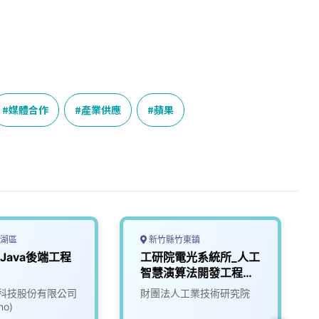
媒體合作
產業供應
蘋果
湖區
新竹縣竹東鎮
 Java後端工程
工研院電光系統所_人工
智慧演算法開發工程師
(T200/T300/T400/T
科技股份有限公司
財團法人工業技術研究院
500/大語言模型、自駕
o)