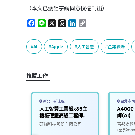
（本文已獲鉅亨網同意授權刊出）
F
L
X
T
L
C
a
i
h
i
o
c
n
r
n
p
e
e
e
k
y
AI
Apple
人工智慧
企業職場
b
a
e
L
o
d
d
i
o
s
I
n
推薦工作
k
n
k
新北市新店區
台北市內
深工程
人工智慧工業級x86主
A4000
機板硬體高級工程師
師(AI)
(BXD)
司
研揚科技股份有限公司
富邦媒體
(富邦mom