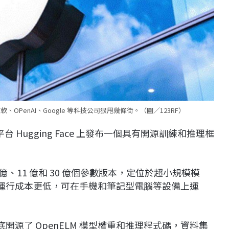
微軟、OPenAI、Google 等科技公司狠甩幾條街。（圖／123RF）
平台 Hugging Face 上發布一個具有開源訓練和推理框
.5 億、11 億和 30 億個參數版本，定位於超小規模模
種小模型運行成本更低，可在手機和筆記型電腦等設備上運
底開源了 OpenELM 模型權重和推理程式碼，資料集