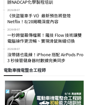
辦NADCAP化學製程培訓
2026-08-07
《俠盜獵車手 VI》最新預告將登陸
Netflix！8/28揭曉深度內容
2026-08-07
一秒跨螢幕傳檔案！羅技 Flow 技術讓雙
電腦操作更流暢、實現滑鼠無縫切換
2026-08-07
沒帶錶也能練！iPhone 搭配 AirPods Pro
3 秒接管健身器材數據完美同步
電動車機電整合工程師