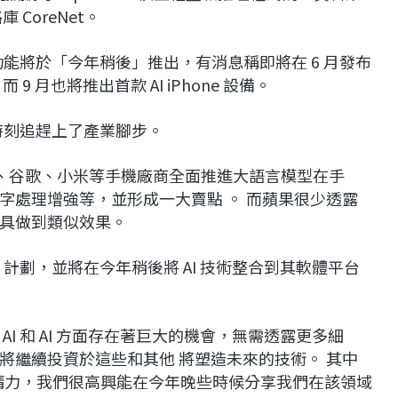
CoreNet。
 功能將於「今年稍後」推出，有消息稱即將在 6 月發布
而 9 月也將推出首款 AI iPhone 設備。
的時刻追趕上了產業腳步。
三星、谷歌、小米等手機廠商全面推進大語言模型在手
字處理增強等，並形成一大賣點 。 而蘋果很少透露
具做到類似效果。
I 計劃，並將在今年稍後將 AI 技術整合到其軟體平台
I 和 AI 方面存在著巨大的機會，無需透露更多細
將繼續投資於這些和其他 將塑造未來的技術。 其中
間和精力，我們很高興能在今年晚些時候分享我們在該領域