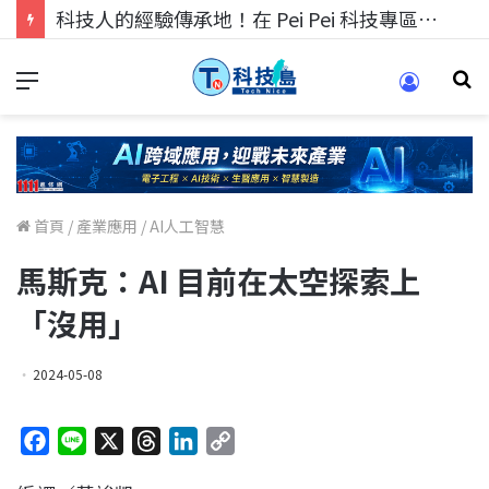
科技人的經驗傳承地！在 Pei Pei 科技專區，與學弟妹交流最硬核的技術
首頁
/
產業應用
/
AI人工智慧
馬斯克：AI 目前在太空探索上
「沒用」
2024-05-08
F
L
X
T
L
C
a
i
h
i
o