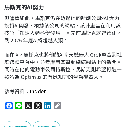
馬斯克的
AI努力
但儘管如此，馬斯克仍在透過他的新創公司xAI 大力
投資AI開發，根據該公司的網站，該計畫旨在利用該
技術「加速人類科學發現」。先前馬斯克就曾預測，
到 2026 年底AI將超越人類。
而在 X，馬斯克也將他的AI聊天機器人 Grok整合到社
群媒體平台中，並考慮用其幫助總結網站上的新聞。
同時在他的電動車公司特斯拉，馬斯克則希望打造一
款名為 Optimus 的有感知力的勞動機器人。
參考資料：
Insider
F
L
X
T
L
C
a
i
h
i
o
c
n
r
n
p