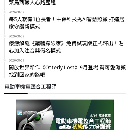
菜鳥到職人心路歷程
2026-08-07
每5人就有1位長者！中保科技秀AI智慧照顧 打造居
家守護新模式
2026-08-07
療癒解謎《豬豬探險家》免費試玩版正式釋出！貼
心加入注音與假名模式
2026-08-07
開放世界新作《Otterly Lost》9月登場 幫可愛海獺
找到回家的路吧
電動車機電整合工程師