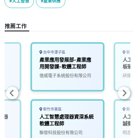
e
e
e
k
y
人工智慧
產業供應
b
a
e
L
o
d
d
i
o
s
I
n
推薦工作
k
n
k
台中市潭子區
新北市
師
產業應用發展部-產業應
人工智
用開發課-軟體工程師
板硬體
億威電子系統股份有限公司
研揚科
新竹市東區
新北市
機器
人工智慧處理器資深系統
人工智
4)
軟體工程師
誠徵A
院
聯發科技股份有限公司
明志科