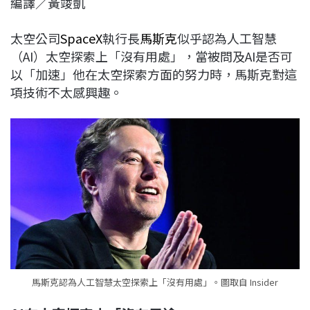
編譯／黃竣凱
c
n
r
n
p
e
e
e
k
y
太空公司
SpaceX
執行長
馬斯克
似乎認為人工智慧
b
a
e
L
（AI）太空探索上「沒有用處」，當被問及AI是否可
o
d
d
i
以「加速」他在太空探索方面的努力時，馬斯克對這
o
s
I
n
項技術不太感興趣。
k
n
k
馬斯克認為人工智慧太空探索上「沒有用處」。圖取自 Insider