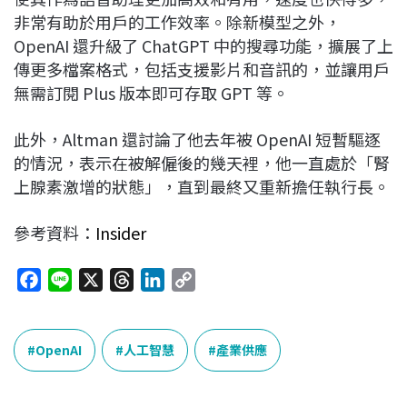
非常有助於用戶的工作效率。除新模型之外，
OpenAI 還升級了 ChatGPT 中的搜尋功能，擴展了上
傳更多檔案格式，包括支援影片和音訊的，並讓用戶
無需訂閱 Plus 版本即可存取 GPT 等。
此外，Altman 還討論了他去年被 OpenAI 短暫驅逐
的情況，表示在被解僱後的幾天裡，他一直處於「腎
上腺素激增的狀態」，直到最終又重新擔任執行長。
參考資料：
Insider
F
L
X
T
L
C
a
i
h
i
o
c
n
r
n
p
e
e
e
k
y
OpenAI
人工智慧
產業供應
b
a
e
L
o
d
d
i