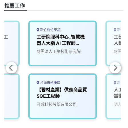
o
s
I
n
推薦工作
k
n
k
新竹縣竹東鎮
新竹縣
與人工
工研院服科中心_智慧機
工研院
器人大腦 AI 工程師
人整合
(A000新竹/台南)
財團法人工業技術研究院
財團法
台南市永康區
新北市
師
【醫材產業】供應商品質
人工智
SQE工程師
誠徵A
可成科技股份有限公司
明志科