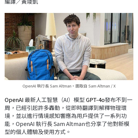
編譯／黃竣凱
c
n
r
n
p
e
e
e
k
y
b
a
e
L
o
d
d
i
o
s
I
n
k
n
k
OpenAI 執行長 Sam Altman。圖取自 Sam Altman / X
OpenAI
最新人工智慧（AI）模型
GPT-4o
發布不到一
周，已經引起許多轟動，從即時翻譯到解釋物理環
境，並以進行情境感知響應為用戶提供了一系列功
能，OpenAI 執行長 Sam Altman也分享了他對新模
型的個人體驗及使用方式。