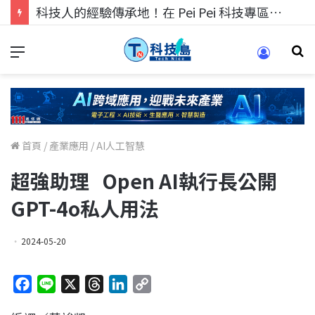
科技人的經驗傳承地！在 Pei Pei 科技專區，與學弟妹交流最硬核的技術
首頁
/
產業應用
/
AI人工智慧
超強助理 Open AI執行長公開
GPT-4o私人用法
2024-05-20
F
L
X
T
L
C
a
i
h
i
o