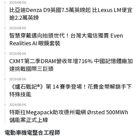
2026-08-06
比亞迪Denza D9英國7.5萬英鎊起 比Lexus LM便宜
逾2.2萬英鎊
2026-08-06
智慧穿戴邁向抬頭世代！台灣大電信獨賣 Even
Realities AI 眼鏡套裝
2026-08-06
CXMT第二季DRAM營收年增716% 中國記憶體廠加
速挑戰國際三巨頭
2026-08-06
《爐石戰記®》第 14 賽季登場！花費金幣解鎖手下
特殊技能
2026-08-06
特斯拉Megapack助攻德州電網 Ørsted 500MWh
儲能案正式上線
電動車機電整合工程師