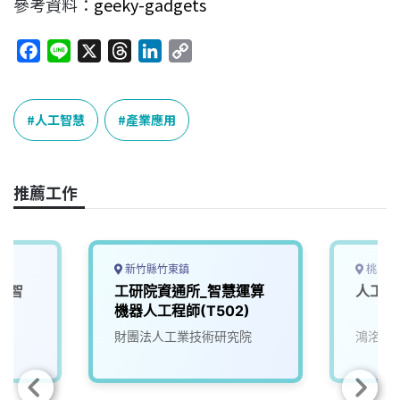
參考資料：
geeky-gadgets
F
L
X
T
L
C
a
i
h
i
o
c
n
r
n
p
e
e
e
k
y
人工智慧
產業應用
b
a
e
L
o
d
d
i
o
s
I
n
推薦工作
k
n
k
新竹縣竹東鎮
桃園市
工智
工研院資通所_智慧運算
人工智
師
機器人工程師(T502)
院
財團法人工業技術研究院
鴻洺科