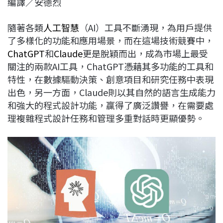
編譯／安德烈
c
n
r
n
p
e
e
e
k
y
隨著各類
人工智慧
（AI）工具不斷湧現，為用戶提供
b
a
e
L
了多樣化的功能和應用場景，而在這場技術競賽中，
o
d
d
i
ChatGPT
和
Claude
更是脫穎而出，成為市場上最受
o
s
I
n
關注的兩款AI工具，ChatGPT憑藉其多功能的工具和
k
n
k
特性，在數據驅動決策、創意項目和研究任務中表現
出色，另一方面，Claude則以其自然的語言生成能力
和強大的程式設計功能，贏得了廣泛讚譽，在需要處
理複雜程式設計任務和管理多重對話時更顯優勢。