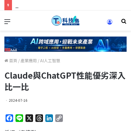
科技人找工作，就到TECH+ 科技專區!
首頁
/
產業應用
/
AI人工智慧
Claude與ChatGPT性能優劣深入
比一比
2024-07-16
F
L
X
T
L
C
a
i
h
i
o