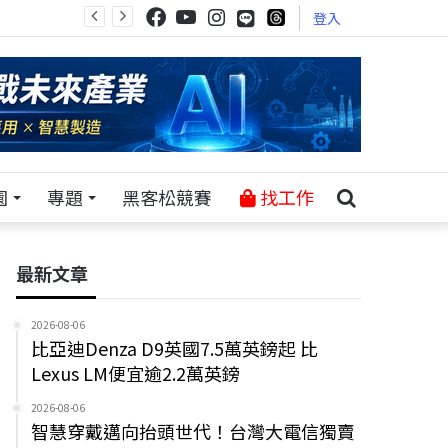
登入
園
專題
黑客松競賽
找工作
最新文章
2026-08-06
比亞迪Denza D9英國7.5萬英鎊起 比
Lexus LM便宜逾2.2萬英鎊
2026-08-06
智慧穿戴邁向抬頭世代！台灣大電信獨賣