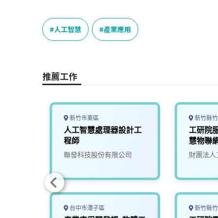
a
i
h
i
o
c
n
r
n
p
e
e
e
k
y
人工智慧
產業應用
b
a
e
L
o
d
d
i
o
s
I
n
推薦工作
k
n
k
新竹市東區
新竹縣竹
構分析
人工智慧處理器設計工
工研院
程師
慧物聯
(S300)
司
聯發科技股份有限公司
財團法人
台中市潭子區
新竹縣竹