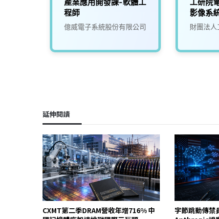
程師
產業應用開發課-軟體工
工研院
程師
影像系統
億威電子系統股份有限公司
財團法人
延伸閱讀
CXMT第二季DRAM營收年增716% 中
字節跳動傳禁