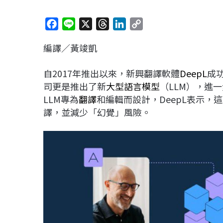
F
L
X
T
L
C
a
i
h
i
o
編譯／黃竣凱
c
n
r
n
p
e
e
e
k
y
自2017年推出以來，新興翻譯軟體
DeepL
成
b
a
e
L
司更是推出了新
大型語言模型
（LLM），進
o
d
d
i
LLM專為
翻譯
和編輯而設計，DeepL表示
o
s
I
n
譯，並減少「幻覺」風險。
k
n
k