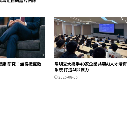
c證實籌組自研晶片團隊
健康 研究：坐得挺更敢
陽明交大攜手40家企業共製AI人才培育
」
系統 打造AI即戰力
2026-08-06