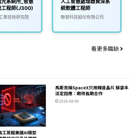
電光系統所_智慧
人工智慧處理器資深系
工程師(J300)
統軟體工程師
工業技術研究院
聯發科技股份有限公司
看更多職缺
馬斯克稱SpaceX只用輝達晶片 蘇姿丰
淡定回應：期待長期合作
2026-08-06
員工蒸餾美國AI模型