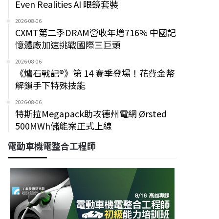
Even Realities AI 眼鏡套裝
2026-08-06
CXMT第二季DRAM營收年增716% 中國記
憶體廠加速挑戰國際三巨頭
2026-08-06
《爐石戰記®》第 14 賽季登場！花費金幣
解鎖手下特殊技能
2026-08-06
特斯拉Megapack助攻德州電網 Ørsted
500MWh儲能案正式上線
電動車機電整合工程師