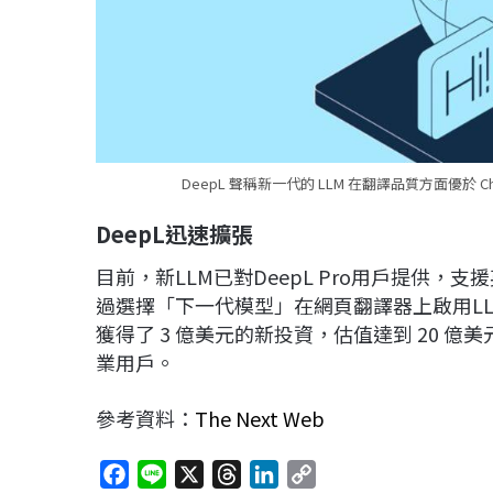
DeepL 聲稱新一代的 LLM 在翻譯品質方面優於 Chat
DeepL
迅速擴張
目前，新LLM已對DeepL Pro用戶提供
過選擇「下一代模型」在網頁翻譯器上啟用LLM
獲得了 3 億美元的新投資，估值達到 20 億美
業用戶。
參考資料：
The Next Web
F
L
X
T
L
C