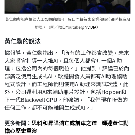
黃仁勳與祖克柏談人工智慧的應用，異口同聲每家企業和職位都將擁有AI
助理。（圖／取自Youtube@
NVIDIA
）
黃仁勳的說法
據報導，黃仁勳指出，「所有的工作都會改變，未來
大家將會指導一大堆AI，且每個人都會有一個AI助
理，包括公司內的每個職位。」他提到，輝達已於內
部廣泛使用生成式AI，軟體開發人員都有AI助理協助
程式設計，而工程師們則使用AI助理來調試軟體，此
外，公司還利用AI來輔助晶片設計，包括Hopper和
下一代Blackwell GPU，他強調，「我們現在所做的
任何工作，都不可能離開生成式AI。」
更多新聞：
思科和昇陽消亡成前車之鑑 輝達黃仁勳
擔心歷史重演