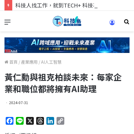
科技人找工作，就到TECH+ 科技專區!
首頁
/
產業應用
/
AI人工智慧
黃仁勳與祖克柏談未來：每家企
業和職位都將擁有AI助理
2024-07-31
F
L
X
T
L
C
a
i
h
i
o