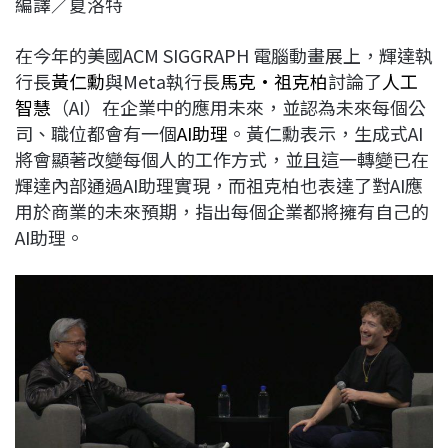
編譯／夏洛特
c
n
r
n
p
e
e
e
k
y
在今年的美國ACM SIGGRAPH 電腦動畫展上，輝達執
b
a
e
L
行長
黃仁勳
與Meta執行長
馬克·祖克柏
討論了
人工
o
d
d
i
智慧
（AI）在企業中的應用未來，並認為未來每個公
o
s
I
n
司、職位都會有一個
AI助理
。黃仁勳表示，生成式AI
k
n
k
將會顯著改變每個人的工作方式，並且這一轉變已在
輝達內部通過AI助理實現，而祖克柏也表達了對AI應
用於商業的未來預期，指出每個企業都將擁有自己的
AI助理。