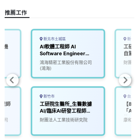
o
d
d
i
o
s
I
n
推薦工作
k
n
k
新北市土城區
新竹縣
慧機
AI軟體工程師 AI
工研院
Software Engineer
自駕車
(Data Science & AI
人、生
院
鴻海精密工業股份有限公司
財團法
Team)
(鴻海)
新竹市
台北市
工程師
工研院生醫所_生醫數據
【8/
AI/臨床AI研發工程師
「AI
(D100)
軟體設
公司
財團法人工業技術研究院
康和綜