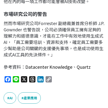
他在內的每一項工作都可能會被AI技術改變。
市場研究公司的警告
然而市場研究公司Forrester 副總裁兼首席分析師 J.P.
Gownder 也警告說，公司必須確保員工擁有足夠的
理解力和道德意識，才能在工作中有效地使用生成式
AI，「員工需要培訓、資源和支持，確定員工需要多
少幫助是公司關鍵的支援優先事項，也是成功使用生
成式AI工具的先決條件。」
參考資料：
Datacenter Knowledge
、
Quartz
F
L
X
T
L
C
a
i
h
i
o
c
n
r
n
p
e
e
e
k
y
AI
產業應用
b
a
e
L