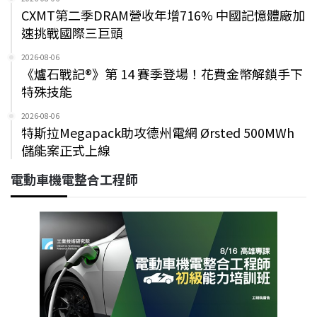
CXMT第二季DRAM營收年增716% 中國記憶體廠加
速挑戰國際三巨頭
2026-08-06
《爐石戰記®》第 14 賽季登場！花費金幣解鎖手下
特殊技能
2026-08-06
特斯拉Megapack助攻德州電網 Ørsted 500MWh
儲能案正式上線
電動車機電整合工程師