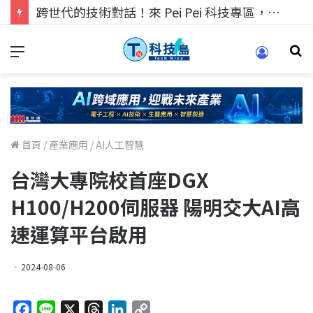
跨世代的技術對話！來 Pei Pei 科技專區，用專業洞察引領學弟妹成長
首頁
/
產業應用
/
AI人工智慧
台灣大專院校首座DGX
H100/H200伺服器 陽明交大AI高
速運算平台啟用
2024-08-06
F
L
X
T
L
C