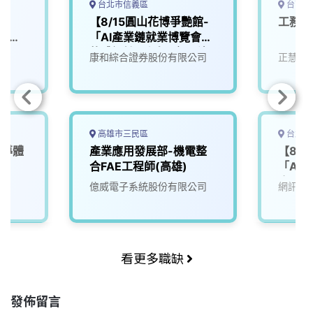
台北市信義區
台南市
師
【8/15圓山花博爭艷館-
工務 
r｜
「AI產業鏈就業博覽會」
G）
軟體設計工程師(應用科)
康和綜合證券股份有限公司
正慧食
高雄市三民區
台北市
半導體
產業應用發展部-機電整
【8/
）
合FAE工程師(高雄)
「AI
會」】
億威電子系統股份有限公司
網訊電
(2 年
看更多職缺
發佈留言