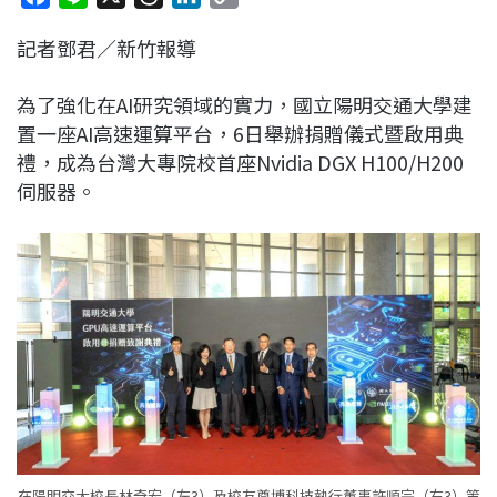
a
i
h
i
o
記者鄧君／新竹報導
c
n
r
n
p
e
e
e
k
y
為了強化在AI研究領域的實力，國立陽明交通大學建
b
a
e
L
置一座AI高速運算平台，6日舉辦捐贈儀式暨啟用典
o
d
d
i
禮，成為台灣大專院校首座Nvidia DGX H100/H200
o
s
I
n
伺服器。
k
n
k
在陽明交大校長林奇宏（左3）及校友尊博科技執行董事許順宗（右3）等