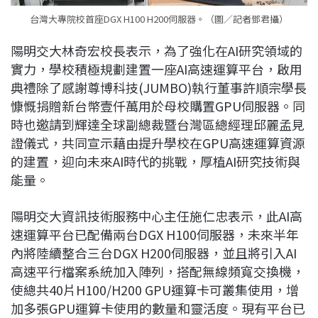
台灣大專院校首座DGX H100 H200伺服器。（圖／記者鄧君攝）
陽明交大林奇宏校長表示，為了強化在AI研究領域的
實力，學校積極規劃建置一座AI高速運算平台，啟用
典禮除了感謝尊博科技(JUMBO)執行董事許順宗學長
慷慨捐贈新台幣壹仟萬用於母校購置GPU伺服器。同
時也邀請到輝達全球副總裁暨台灣區總經理邱麗孟見
證儀式，共同宣示藉由提升學校在GPU高速運算資源
的建置，迎向未來AI時代的挑戰，厚植AI研究技術與
能量。
陽明交大資訊技術服務中心主任施仁忠表示，此AI高
速運算平台已配備兩台DGX H100伺服器，未來半年
內將陸續整合三台DGX H200伺服器，並且將引入AI
高速平行檔案系統加入陣列，搭配無線頻寬交換機，
使總共40片H100/H200 GPU運算卡可叢集使用，增
加多張GPU運算卡使用的數量和靈活度。現有平台已