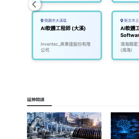
桃園市大溪區
新北市土
AI軟體工程師 (大溪)
AI軟體工
Softwa
(Data S
司
Inventec_英業達股份有限
鴻海精密
Team)
公司
(鴻海)
延伸閱讀