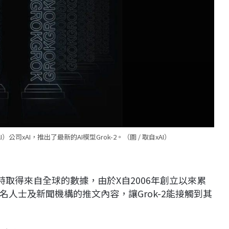
司xAI，推出了最新的AI模型Grok-2。（圖 / 取自xAI）
即時取得來自全球的數據，由於X自2006年創立以來累
人士及新聞機構的推文內容，讓Grok-2能接觸到其