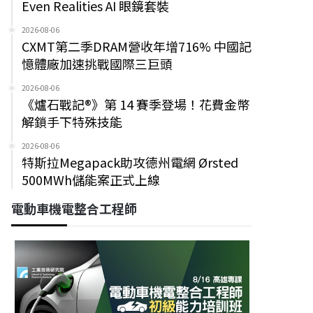
Even Realities AI 眼鏡套裝
2026-08-06
CXMT第二季DRAM營收年增716% 中國記
憶體廠加速挑戰國際三巨頭
2026-08-06
《爐石戰記®》第 14 賽季登場！花費金幣
解鎖手下特殊技能
2026-08-06
特斯拉Megapack助攻德州電網 Ørsted
500MWh儲能案正式上線
電動車機電整合工程師