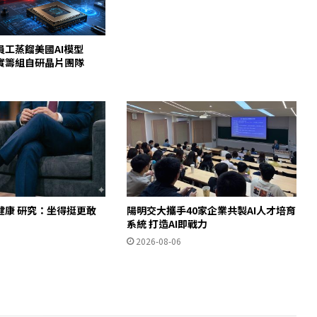
員工蒸餾美國AI模型
c證實籌組自研晶片團隊
健康 研究：坐得挺更敢
陽明交大攜手40家企業共製AI人才培育
」
系統 打造AI即戰力
2026-08-06