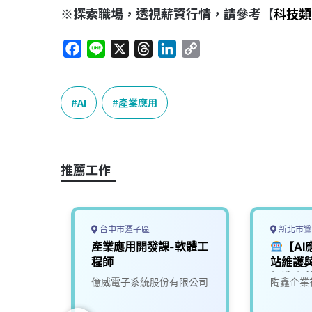
※探索職場，透視薪資行情，請參考【
科技類
F
L
X
T
L
C
a
i
h
i
o
c
n
r
n
p
e
e
e
k
y
AI
產業應用
b
a
e
L
o
d
d
i
o
s
I
n
推薦工作
k
n
k
台中市潭子區
新北市鶯
師
產業應用開發課-軟體工
【A
程師
站維護與
打造陶
技股份有
億威電子系統股份有限公司
陶鑫企業
來