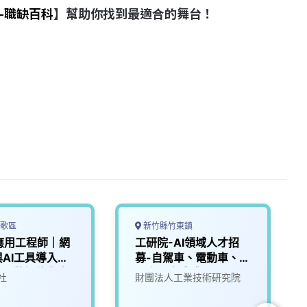
-職缺百科
】幫助你找到最適合的舞台！
歌區
新竹縣竹東鎮
I應用工程師｜網
工研院-AI領域人才招
AI工具導入】
募-自駕車、電動車、機
藝品牌智能化未
器人、生成式AI
社
財團法人工業技術研究院