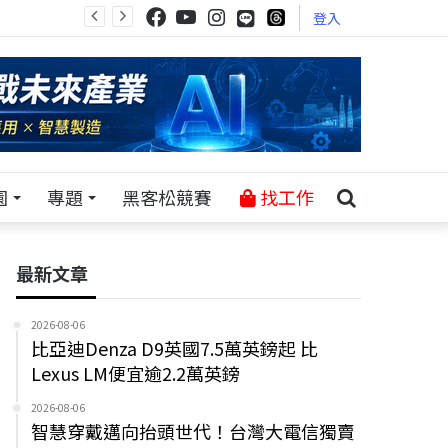
登入
園
專題
黑客松競賽
找工作
最新文章
2026-08-06
比亞迪Denza D9英國7.5萬英鎊起 比
Lexus LM便宜逾2.2萬英鎊
2026-08-06
智慧穿戴邁向抬頭世代！台灣大電信獨賣