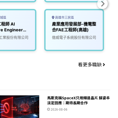
城區
高雄市三民區
程師 AI
產業應用發展部-機電整
re Engineer
合FAE工程師(高雄)
cience & AI
工業股份有限公司
億威電子系統股份有限公司
看更多職缺
馬斯克稱SpaceX只用輝達晶片 蘇姿丰
淡定回應：期待長期合作
2026-08-06