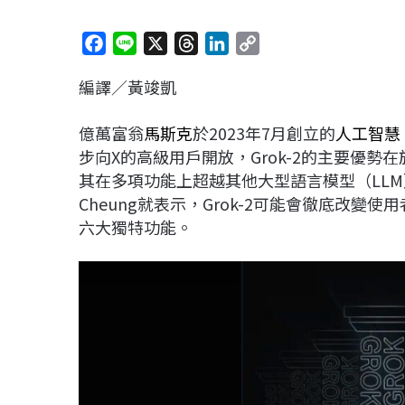
F
L
X
T
L
C
a
i
h
i
o
編譯／黃竣凱
c
n
r
n
p
e
e
e
k
y
億萬富翁
馬斯克
於2023年7月創立的
人工智慧
b
a
e
L
步向X的高級用戶開放，Grok-2的主要優
o
d
d
i
其在多項功能上超越其他大型語言模型（LLM），A
o
s
I
n
Cheung就表示，Grok-2可能會徹底改變使
k
n
k
六大獨特功能。