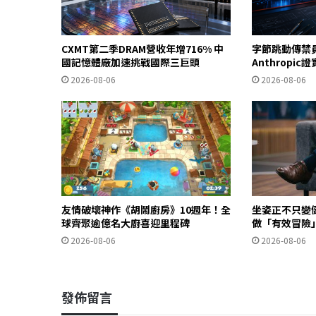
CXMT第二季DRAM營收年增716% 中
字節跳動傳禁
國記憶體廠加速挑戰國際三巨頭
Anthropi
2026-08-06
2026-08-06
友情破壞神作《胡鬧廚房》10週年！全
坐姿正不只變
球齊聚逾億名大廚喜迎里程碑
做「有效冒險
2026-08-06
2026-08-06
發佈留言