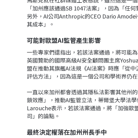
馬斯克就在社群媒體上表態說，雖然這是一個
「加州應該通過SB 1047法案」，因為「
另外，AI公司Anthropic的CEO Dario
其成本」。
可能對歐盟AI
監管產生影響
一些專家們還指出，若該法案通過，將可能為
英國贊助的國際高級AI安全顧問團主席Yoshu
盟在推動其旗艦AI法規《AI法案》時應「從
評估方法」，因為這是一個公司和學術界仍在
一直以來加州都會透過其隱私法影響其他州的立
鎖效應」，推動AI監管立法，蒂爾堡大學法學教授
Larouche表示，若該法案通過，將「加強
司」的論點。
最終決定權落在加州州長手中