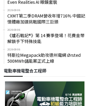
Even Realities AI 眼鏡套裝
2026-08-06
CXMT第二季DRAM營收年增716% 中國記
憶體廠加速挑戰國際三巨頭
2026-08-06
《爐石戰記®》第 14 賽季登場！花費金幣
解鎖手下特殊技能
2026-08-06
特斯拉Megapack助攻德州電網 Ørsted
500MWh儲能案正式上線
電動車機電整合工程師