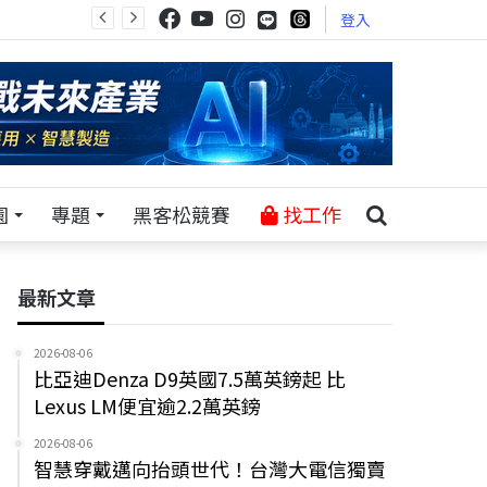
登入
園
專題
黑客松競賽
找工作
最新文章
2026-08-06
比亞迪Denza D9英國7.5萬英鎊起 比
Lexus LM便宜逾2.2萬英鎊
2026-08-06
智慧穿戴邁向抬頭世代！台灣大電信獨賣