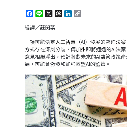
F
L
X
T
L
C
a
i
h
i
o
編譯／莊閔棻
c
n
r
n
p
e
e
e
k
y
一項可能決定
人工智慧
（AI）發展的緊迫
法案
b
a
e
L
方式存在深刻分歧，傳
加州
即將通過的AI法案
o
d
d
i
意見相繼浮出，預計將對未來的AI監管政策
o
s
I
n
過，可能會激發和加強歐盟AI的監管。
k
n
k