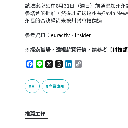
該法案必須在8月31日（週日）前通過加州
參議會的批准，然後才能送達州長Gavin Ne
州長的否決權尚未被州議會推翻過。
參考資料：
euractiv
、
Insider
※探索職場，透視薪資行情，請參考【
科技類
F
L
X
T
L
C
a
i
h
i
o
c
n
r
n
p
e
e
e
k
y
AI
產業應用
b
a
e
L
o
d
d
i
o
s
I
n
推薦工作
k
n
k