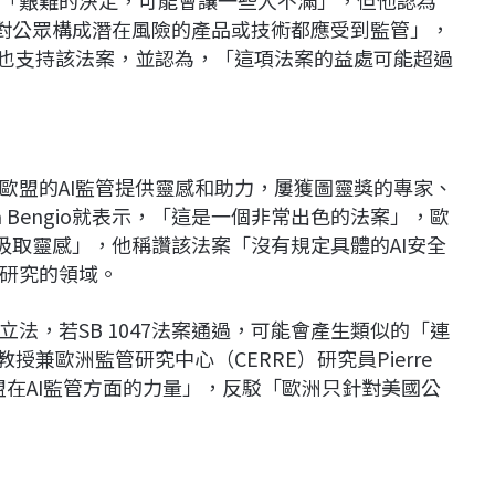
「艱難的決定，可能會讓一些人不滿」，但他認為
任何對公眾構成潛在風險的產品或技術都應受到監管」，
 Amodei也支持該法案，並認為，「這項法案的益處可能超過
歐盟的AI監管提供靈感和助力，屢獲圖靈獎的專家、
a Bengio就表示，「這是一個非常出色的法案」，歐
中汲取靈感」，他稱讚該法案「沒有規定具體的AI安全
研究的領域。
法，若SB 1047法案通過，可能會產生類似的「連
兼歐洲監管研究中心（CERRE）研究員Pierre
歐盟在AI監管方面的力量」，反駁「歐洲只針對美國公