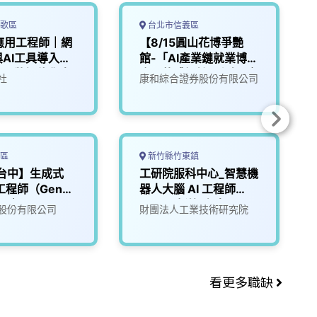
歌區
台北市信義區
I應用工程師｜網
【8/15圓山花博爭艷
AI工具導入】
館-「AI產業鏈就業博覽
藝品牌智能化未
會」軟體設計工程師(應
社
康和綜合證券股份有限公司
用科)
區
新竹縣竹東鎮
台中】生成式
工研院服科中心_智慧機
工程師（GenAI
器人大腦 AI 工程師
eer｜LLM／
(A000新竹/台南)
股份有限公司
財團法人工業技術研究院
／RAG）
看更多職缺