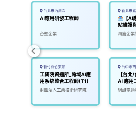
台北市內湖區
新北市鶯
端工程
AI應用研發工程師
【A
站維護與
打造陶
限公司
台塑企業
陶鑫企業
來
新竹縣竹東鎮
台中市西
工研院資通所_跨域AI應
【台北/
用系統整合工程師(T1)
AI 應用
Engin
司
財團法人工業技術研究院
網訊電通
Agent