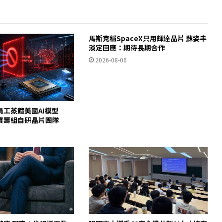
馬斯克稱SpaceX只用輝達晶片 蘇姿丰
淡定回應：期待長期合作
2026-08-06
員工蒸餾美國AI模型
c證實籌組自研晶片團隊