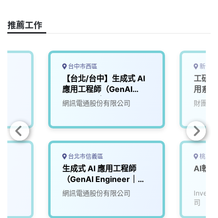
o
d
d
i
o
s
I
n
推薦工作
k
n
k
台中市西區
新竹縣
【台北/台中】生成式 AI
工研院
應用工程師（GenAI
用系統
Engineer｜LLM／
網訊電通股份有限公司
財團法
Agent／RAG）
台北市信義區
桃園市
生成式 AI 應用工程師
AI軟體
（GenAI Engineer｜
LLM／Agent／RAG）
網訊電通股份有限公司
Inve
司