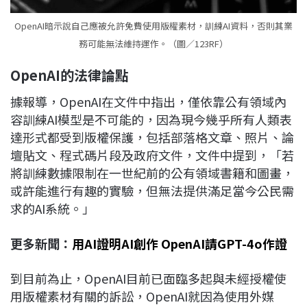
OpenAI暗示說自己應被允許免費使用版權素材，訓練AI資料，否則其業
務可能無法維持運作。（圖／123RF）
OpenAI
的法律論點
據報導，OpenAI在文件中指出，僅依靠公有領域內
容訓練AI模型是不可能的，因為現今幾乎所有人類表
達形式都受到版權保護，包括部落格文章、照片、論
壇貼文、程式碼片段及政府文件，文件中提到，「若
將訓練數據限制在一世紀前的公有領域書籍和圖畫，
或許能進行有趣的實驗，但無法提供滿足當今公民需
求的AI系統。」
更多新聞：
用AI證明AI創作 OpenAI請GPT-4o作證
到目前為止，OpenAI目前已面臨多起與未經授權使
用版權素材有關的訴訟，OpenAI就因為使用外媒