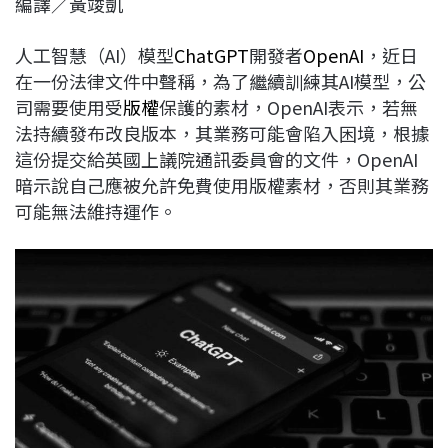
編譯／黃竣凱
c
n
r
n
p
e
e
e
k
y
人工智慧（AI）模型
ChatGPT
開發者
OpenAI
，近日
b
a
e
L
在一份法律文件中聲稱，為了繼續訓練其AI模型，公
o
d
d
i
司需要使用受
版權
保護的素材，OpenAI表示，若無
o
s
I
n
法持續發布改良版本，其業務可能會陷入困境，根據
k
n
k
這份提交給英國上議院通訊委員會的文件，OpenAI
暗示說自己應被允許免費使用版權素材，否則其業務
可能無法維持運作。