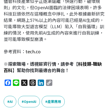
儘管科技產業似乎正逐漸遠離「快速行動，破壞規
則」的文化，但OpenAI面臨的法律困境表明，許多
科技巨頭依然在這種概念中掙扎，此外根據最新研究
結果，網路上57%以上的內容可能已經是AI生成的，
可能導致大型語言模型（LLM）陷入「自我循環」訓
練的情況，使用先前AI生成的內容來進行自我訓練，
並可能導致模型崩潰。
參考資料：
tech.co
※探索職場，透視薪資行情，請參考【
科技類-職缺
百科
】幫助你找到最適合的舞台！
F
L
X
T
L
C
a
i
h
i
o
c
n
r
n
p
e
e
e
k
y
AI
OpenAI
產業應用
b
a
e
L