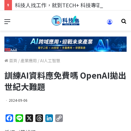
科技人找工作，就到TECH+ 科技專區!
首頁
/
產業應用
/
AI人工智慧
訓練AI資料應免費嗎 OpenAI拋出
世紀大難題
2024-09-06
F
L
X
T
L
C
a
i
h
i
o