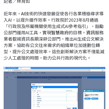
記者／林育如
c
n
r
n
p
e
e
e
k
y
近年來，
AI
技術的快速發展促使各行各業積極尋求導
b
a
e
L
入AI，以提升運作效率。行政院於2023年8月通過
o
d
d
i
「行政院及所屬機關使用生成式AI參考指引」，鼓勵
o
s
I
n
公部門運用AI工具，實現
智慧政府
的目標。
資訊
服務
k
n
k
業者叡揚資訊長期深耕公部門，推出AI生成公文解決
方案，協助有公文往來需求的組織單位加速數位轉
型，提升公文處理效率。這些創新解決方案不僅能減
少人工處理的時間，助力公共行政的現代化。