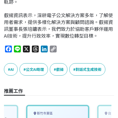
軌跡。
叡揚資訊表示，深耕電子公文解決方案多年，了解使
用者需求，提供多樣化解決方案與顧問諮詢。叡揚資
訊董事長張培鏞表示，我們致力於協助客戶夥伴運用
AI技術，提升行政效率，實現數位轉型目標。
F
L
X
T
L
C
a
i
h
i
o
c
n
r
n
p
e
e
e
k
y
AI
公文AI助理
叡揚
對話式生成技術
b
a
e
L
o
d
d
i
o
s
I
n
推薦工作
k
n
k
新竹市東區
台北市