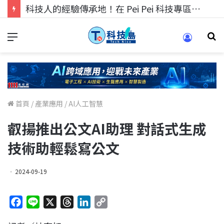
科技人的經驗傳承地！在 Pei Pei 科技專區，與學弟妹交流最硬核的技術
首頁
/
產業應用
/
AI人工智慧
叡揚推出公文AI助理 對話式生成
技術助輕鬆寫公文
2024-09-19
F
L
X
T
L
C
a
i
h
i
o