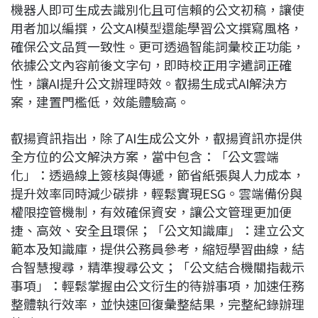
機器人即可生成去識別化且可信賴的公文初稿，讓使
用者加以編撰，公文AI模型還能學習公文撰寫風格，
確保公文品質一致性。更可透過智能詞彙校正功能，
依據公文內容前後文字句，即時校正用字遣詞正確
性，讓AI提升公文辦理時效。叡揚生成式AI解決方
案，建置門檻低，效能體驗高。
叡揚資訊指出，除了AI生成公文外，叡揚資訊亦提供
全方位的公文解決方案，當中包含：「公文雲端
化」：透過線上簽核與傳遞，節省紙張與人力成本，
提升效率同時減少碳排，輕鬆實現ESG。雲端備份與
權限控管機制，有效確保資安，讓公文管理更加便
捷、高效、安全且環保；「公文知識庫」：建立公文
範本及知識庫，提供公務員參考，縮短學習曲線，結
合智慧搜尋，精準搜尋公文；「公文結合機關指裁示
事項」：輕鬆掌握由公文衍生的待辦事項，加速任務
整體執行效率，並快速回復彙整結果，完整紀錄辦理