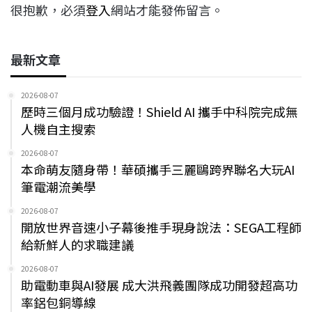
很抱歉，必須
登入
網站才能發佈留言。
最新文章
2026-08-07
歷時三個月成功驗證！Shield AI 攜手中科院完成無
人機自主搜索
2026-08-07
本命萌友隨身帶！華碩攜手三麗鷗跨界聯名大玩AI
筆電潮流美學
2026-08-07
開放世界音速小子幕後推手現身說法：SEGA工程師
給新鮮人的求職建議
2026-08-07
助電動車與AI發展 成大洪飛義團隊成功開發超高功
率鋁包銅導線