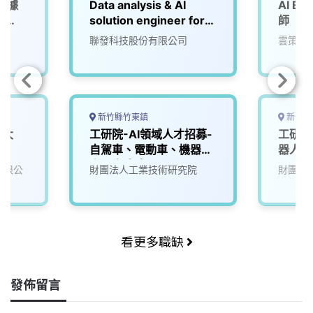
數據
Data analysis & AI
AI En
師
solution engineer for
師
advance process
院
聯發科技股份有限公司
雲策數
nodes
新竹縣竹東鎮
新竹縣
/大
工研院-AI領域人才招募-
工研院
自駕車、電動車、機器
器人大腦
人、生成式AI
(A00
份有限公
財團法人工業技術研究院
財團法
看更多職缺
發佈留言